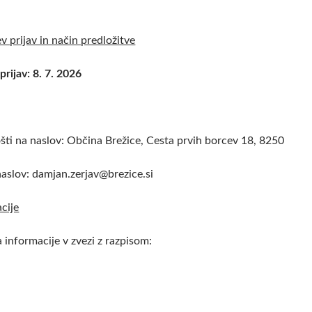
ev prijav in način predložitve
prijav: 8. 7. 2026
šti na naslov: Občina Brežice, Cesta prvih borcev 18, 8250
naslov: damjan.zerjav@brezice.si
cije
 informacije v zvezi z razpisom: