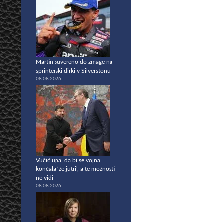
Martin suvereno do zmage na
sprinterski dirki v Silverstonu
08.08.2026
Vučić upa, da bi se vojna
končala ‘že jutri’, a te možnosti
ne vidi
08.08.2026