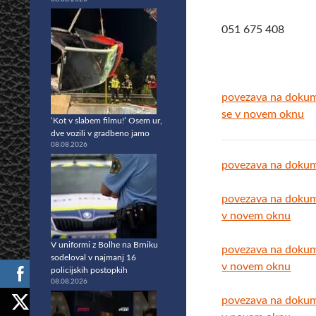
051 675 408
povezava na doku
se v novem oknu
‘Kot v slabem filmu!’ Osem ur,
dve vozili v gradbeno jamo
08.08.2026
povezava na doku
povezava na doku
v novem oknu
V uniformi z Bolhe na Brniku
povezava na doku
sodeloval v najmanj 16
v novem oknu
policijskih postopkih
08.08.2026
povezava na doku