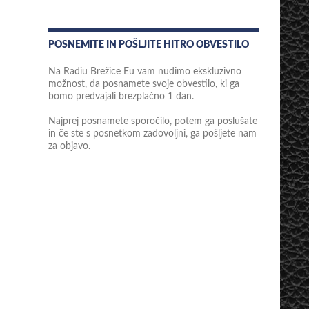
POSNEMITE IN POŠLJITE HITRO OBVESTILO
Na Radiu Brežice Eu vam nudimo ekskluzivno
možnost, da posnamete svoje obvestilo, ki ga
bomo predvajali brezplačno 1 dan.
Najprej posnamete sporočilo, potem ga poslušate
in če ste s posnetkom zadovoljni, ga pošljete nam
za objavo.