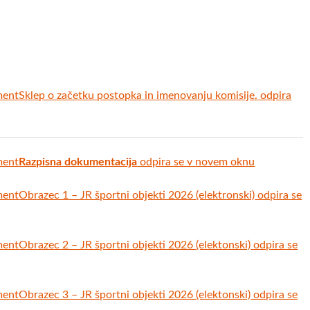
ment
Sklep o začetku postopka in imenovanju komisije.
odpira
ment
Razpisna dokumentacija
odpira se v novem oknu
ment
Obrazec 1 – JR športni objekti 2026 (elektronski)
odpira se
ment
Obrazec 2 – JR športni objekti 2026 (elektonski)
odpira se
ment
Obrazec 3 – JR športni objekti 2026 (elektonski)
odpira se