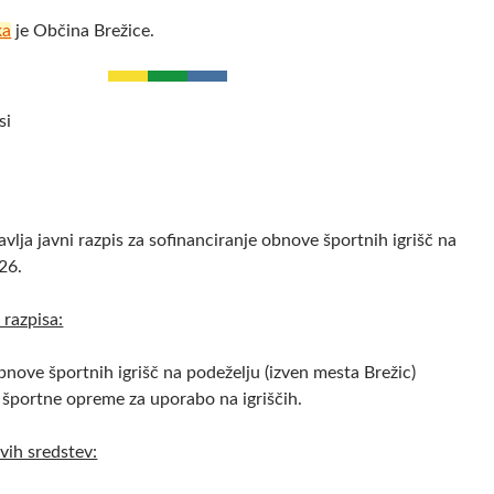
ka
je Občina Brežice.
si
vlja javni razpis za sofinanciranje obnove športnih igrišč na
26.
 razpisa:
bnove športnih igrišč na podeželju (izven mesta Brežic)
športne opreme za uporabo na igriščih.
ivih sredstev: