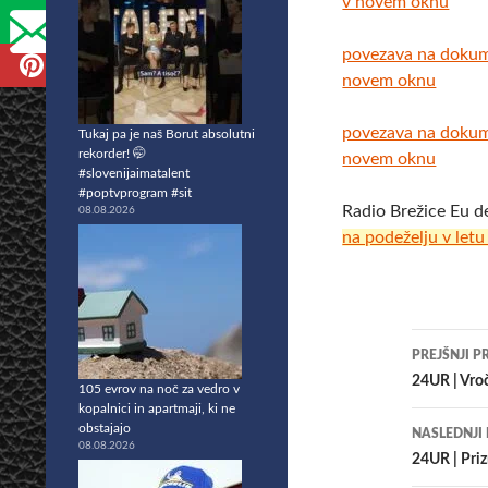
v novem oknu
povezava na doku
novem oknu
povezava na doku
Tukaj pa je naš Borut absolutni
rekorder! 🤭
novem oknu
#slovenijaimatalent
#poptvprogram #sit
Radio Brežice Eu d
08.08.2026
na podeželju v let
Krmar
PREJŠNJI P
po
24UR | Vroč
105 evrov na noč za vedro v
kopalnici in apartmaji, ki ne
prisp
obstajajo
NASLEDNJI
08.08.2026
24UR | Priz