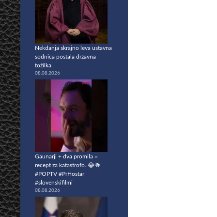
Nekdanja skrajno leva ustavna
sodnica postala državna
tožilka
08.08.2026
Gaunarji + dva promila =
recept za katastrofo. 😂🍻
#POPTV #PrHostar
#slovenskifilmi
08.08.2026