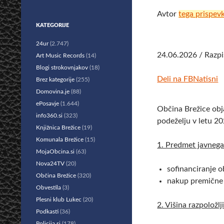
Avtor
tega prispev
KATEGORIJE
24ur
(2.747)
24.06.2026 / Razpi
Art Music Records
(14)
Blogi strokovnjakov
(18)
Deli na FB
Natisni
Brez kategorije
(255)
Domovina.je
(88)
ePosavje
(1.644)
Občina Brežice obja
info360.si
(323)
podeželju v letu 20
Knjižnica Brežice
(19)
Komunala Brežice
(15)
1. Predmet javnega
MojaObcina.si
(63)
Nova24TV
(20)
sofinanciranje o
Občina Brežice
(320)
nakup premične 
Obvestila
(3)
Plesni klub Lukec
(20)
2. Višina razpoložlj
Podkasti
(36)
Policija.si
(178)