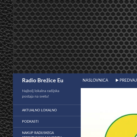
Preskoči
na
vsebino
Išči
Radio Brežice Eu
NASLOVNICA
▶️ PREDVA
Najbolj lokalna radijska
postaja na svetu!
AKTUALNO LOKALNO
PODKASTI
NAKUP RADIJSKEGA