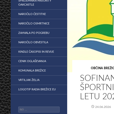
SPREJEMNIKA MAJORITY
OAKCASTLE
NAROČILO ČESTITKE
NAROČILO OSMRTNICE
ZAHVALA PO POGREBU
NAROČILO OBVESTILA
KINDLE ČASOPISI IN REVIJE
CENIK OGLAŠEVANJA
OBČINA BREŽI
KOMUNALA BREŽICE
SOFINA
VRTILJAK ŽELJA
ŠPORTNI
LOGOTIP RADIA BREŽICE EU
LETU 20
24.06.2026
Išči: