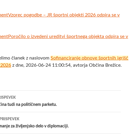
ment
Vzorec pogodbe – JR športni objekti 2026
odpira se v
ment
Poročilo o izvedeni ureditvi športnega objekta
odpira se v
elimo članek z naslovom
Sofinanciranje obnove športnih igrišč
u 2026
z dne, 2026-06-24 11:00:54, avtorja Občina Brežice.
jenje
RISPEVEK
ina tudi na političnem parketu.
evkih
 PRISPEVEK
nanje za življenjsko delo v diplomaciji.