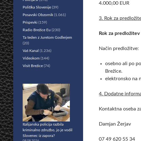
4.000,00 EUR
Politika Slovenije
(39)
Posavski Obzornik
(1.061)
3. Rok za predložit
Prispevki
(159)
Radio Brežice Eu
(230)
Rok za predložitev 
Ta teden z Juretom Godlerjem
(20)
Način predložitve:
Vaš Kanal
(1.236)
Videokom
(144)
osebno ali po po
Visit Brežice
(74)
Brežice.
elektronsko na 
4. Dodatne informa
Kontaktna oseba za
Damjan Žerjav
Italijanska policija razbila
kriminalno združbo, jo je vodil
Slovenec iz zapora?
07 49 620 55 34
08.08.2026