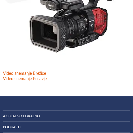
Video snemanje Brežice
Video snemanje Posavje
AKTUALNO LOKALNO
PODKASTI