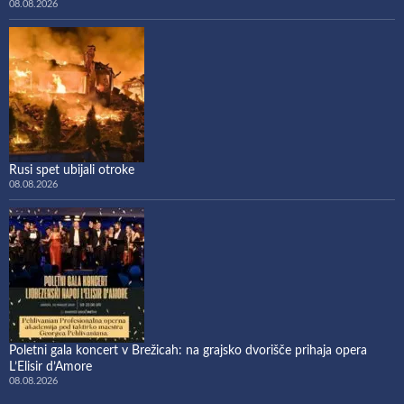
08.08.2026
Rusi spet ubijali otroke
08.08.2026
Poletni gala koncert v Brežicah: na grajsko dvorišče prihaja opera
L’Elisir d’Amore
08.08.2026