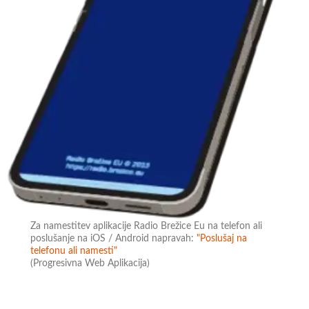
Za namestitev aplikacije Radio Brežice Eu na telefon ali
poslušanje na iOS / Android napravah:
"Poslušaj na
telefonu ali namesti"
(Progresivna Web Aplikacija)