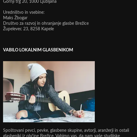
Gornji trg 20, 1000 Ljubljana
Uredništvo in vsebine:
Maks Žbogar
Društvo za razvoj in ohranjanje glasbe Brežice
Župelevec 23, 8258 Kapele
VABILO LOKALNIM GLASBENIKOM
Spoštovani pevci, pevke, glasbene skupine, avtorji, aranžerji in ostali
glasbeniki iz občine Brežice. Vabimo vas, da nam vaše studijske