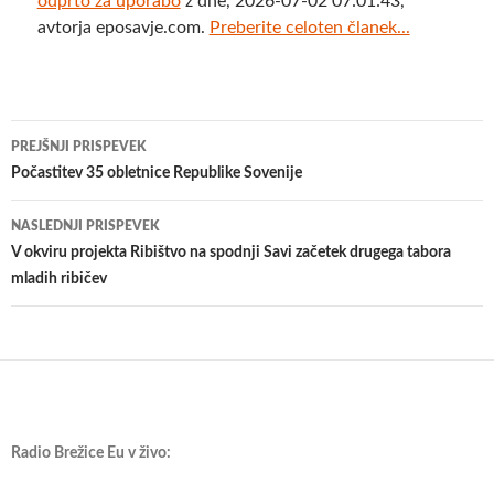
odprto za uporabo
z dne, 2026-07-02 07:01:43,
avtorja eposavje.com.
Preberite celoten članek...
Krmarjenje
PREJŠNJI PRISPEVEK
po
Počastitev 35 obletnice Republike Sovenije
prispevkih
NASLEDNJI PRISPEVEK
​V okviru projekta Ribištvo na spodnji Savi začetek drugega tabora
mladih ribičev
Radio Brežice Eu v živo: