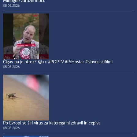
Minogue združili moči.
08.08.2026
Čigav pa je otrok? 😂👀 #POPTV #PrHostar #slovenskifilmi
08.08.2026
Po Evropi se širi virus za katerega ni zdravil in cepiva
08.08.2026