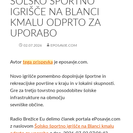
ŠOLSKO ŠPORTNO
IGRIŠČE NA BLANCI
KMALU ODPRTO ZA
UPORABO
02.07.2026
EPOSAVJE.COM
Avtor
tega prispevka
je eposavje.com.
Novo igrišče pomembno dopolnjuje športne in
rekreacijske površine v kraju in v lokalni skupnosti.
Gre za tretjo tovrstno posodobitev šolske
infrastrukture na območju
sevniške občine.
Radio Brežice Eu delimo članek portala ePosavje.com
z naslovom
Šolsko športno igrišče na Blanci kmalu