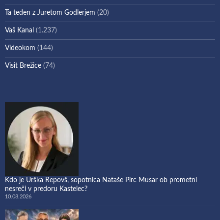
Ta teden z Juretom Godlerjem
(20)
Vaš Kanal
(1.237)
Videokom
(144)
Visit Brežice
(74)
Kdo je Urška Repovš, sopotnica Nataše Pirc Musar ob prometni
nesreči v predoru Kastelec?
10.08.2026