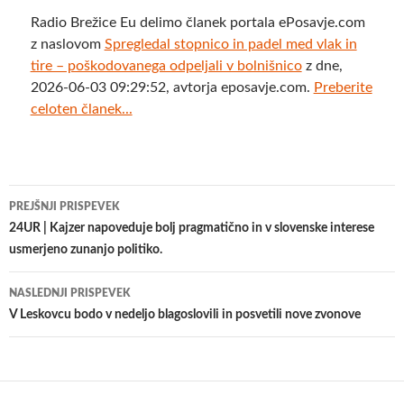
Radio Brežice Eu delimo članek portala ePosavje.com
z naslovom
Spregledal stopnico in padel med vlak in
tire – poškodovanega odpeljali v bolnišnico
z dne,
2026-06-03 09:29:52, avtorja eposavje.com.
Preberite
celoten članek...
Krmarjenje
PREJŠNJI PRISPEVEK
po
24UR | Kajzer napoveduje bolj pragmatično in v slovenske interese
usmerjeno zunanjo politiko.
prispevkih
NASLEDNJI PRISPEVEK
V Leskovcu bodo v nedeljo blagoslovili in posvetili nove zvonove