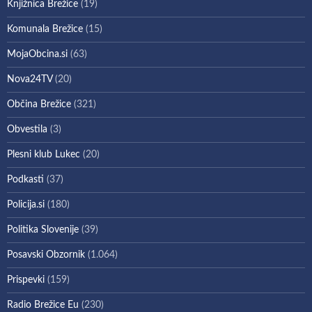
Knjižnica Brežice
(19)
Komunala Brežice
(15)
MojaObcina.si
(63)
Nova24TV
(20)
Občina Brežice
(321)
Obvestila
(3)
Plesni klub Lukec
(20)
Podkasti
(37)
Policija.si
(180)
Politika Slovenije
(39)
Posavski Obzornik
(1.064)
Prispevki
(159)
Radio Brežice Eu
(230)