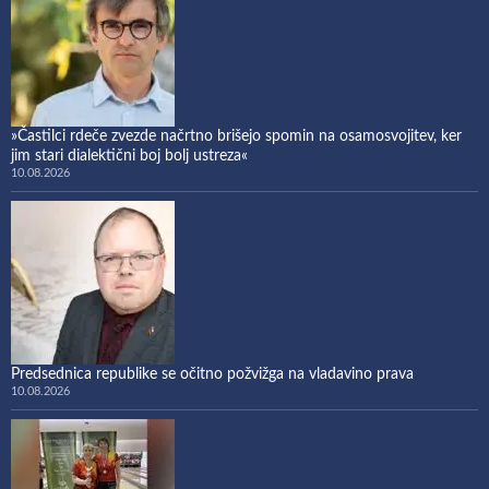
»Častilci rdeče zvezde načrtno brišejo spomin na osamosvojitev, ker
jim stari dialektični boj bolj ustreza«
10.08.2026
Predsednica republike se očitno požvižga na vladavino prava
10.08.2026