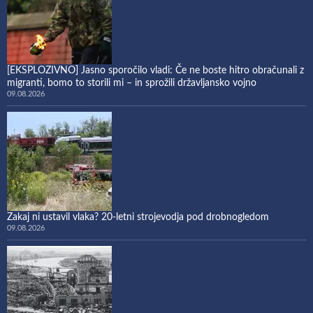
[EKSPLOZIVNO] Jasno sporočilo vladi: Če ne boste hitro obračunali z
migranti, bomo to storili mi – in sprožili državljansko vojno
09.08.2026
Zakaj ni ustavil vlaka? 20-letni strojevodja pod drobnogledom
09.08.2026