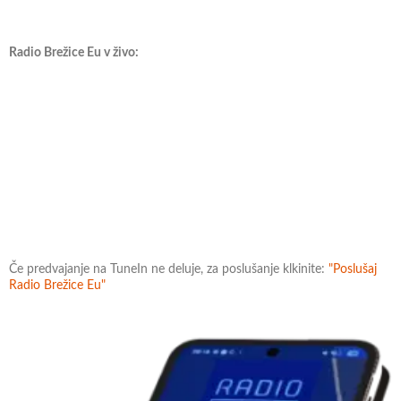
Radio Brežice Eu v živo:
Če predvajanje na TuneIn ne deluje, za poslušanje klkinite:
"Poslušaj
Radio Brežice Eu"