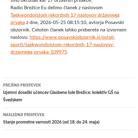
smo okronali kar 17 državnih prvakov.
Radio Brežice Eu delimo članek z naslovom
Taekwondoistom rekordnih 17 naslovov državnega
prvaka
z dne, 2026-05-25 08:15:10, avtorja Posavski
obzornik. Celoten članek lahko preberete na izvornem
naslovu:
https://www.posavskiobzornik.si/ostali-
sporti/taekwondoistom-rekordnih-17-naslovov-
drzavnega-prvaka-109975
Krmarjenje
PREJŠNJI PRISPEVEK
po
Izjemni dosežki učencev Glasbene šole Brežice; kolektiv GŠ na
Švedskem
prispevkih
NASLEDNJI PRISPEVEK
Stanje prometne varnosti 2026 (od 18. do 24. maja)