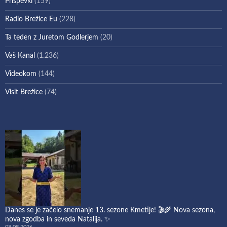
Prispevki
(159)
Radio Brežice Eu
(228)
Ta teden z Juretom Godlerjem
(20)
Vaš Kanal
(1.236)
Videokom
(144)
Visit Brežice
(74)
Danes se je začelo snemanje 13. sezone Kmetije! 🎬🌾 Nova sezona,
nova zgodba in seveda Natalija. ✨