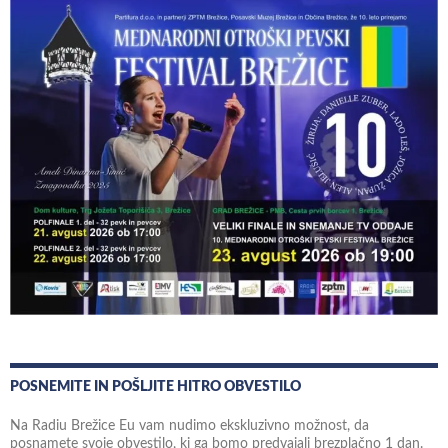
POSNEMITE IN POŠLJITE HITRO OBVESTILO
Na Radiu Brežice Eu vam nudimo ekskluzivno možnost, da
posnamete svoje obvestilo, ki ga bomo predvajali brezplačno 1 dan.