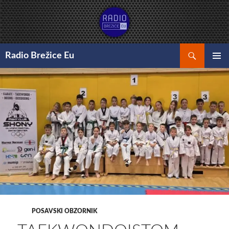
Preskoči
na
vsebino
Išči
Radio Brežice Eu
GLAVNI
MENI
POSAVSKI OBZORNIK