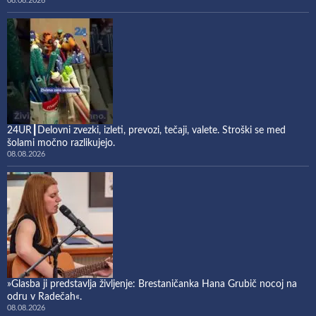
08.08.2026
24UR┃Delovni zvezki, izleti, prevozi, tečaji, valete. Stroški se med
šolami močno razlikujejo.
08.08.2026
»Glasba ji predstavlja življenje: Brestaničanka Hana Grubič nocoj na
odru v Radečah«.
08.08.2026