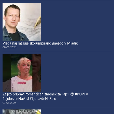
Vlada naj razsuje skorumpirano gnezdo v Mladiki
08.08.2026
Željko pripravi romantičen zmenek za Tajči. 🥹 #POPTV
#LjubezenNaVasi #LjubavJeNaSelu
07.08.2026