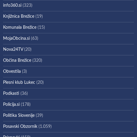
info360.si
(323)
Knjižnica Brežice
(19)
Komunala Brežice
(15)
MojaObcina.si
(63)
Nova24TV
(20)
Občina Brežice
(320)
Obvestila
(3)
Plesni klub Lukec
(20)
Podkasti
(36)
Policija.si
(178)
Politika Slovenije
(39)
Posavski Obzornik
(1.059)