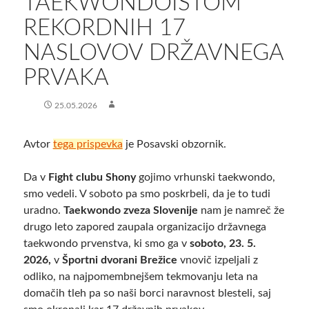
TAEKWONDOISTOM
REKORDNIH 17
NASLOVOV DRŽAVNEGA
PRVAKA
25.05.2026
Avtor
tega prispevka
je Posavski obzornik.
Da v
Fight clubu Shony
gojimo vrhunski taekwondo,
smo vedeli. V soboto pa smo poskrbeli, da je to tudi
uradno.
Taekwondo zveza Slovenije
nam je namreč že
drugo leto zapored zaupala organizacijo državnega
taekwondo prvenstva, ki smo ga v
soboto, 23. 5.
2026,
v
Športni dvorani Brežice
vnovič izpeljali z
odliko, na najpomembnejšem tekmovanju leta na
domačih tleh pa so naši borci naravnost blesteli, saj