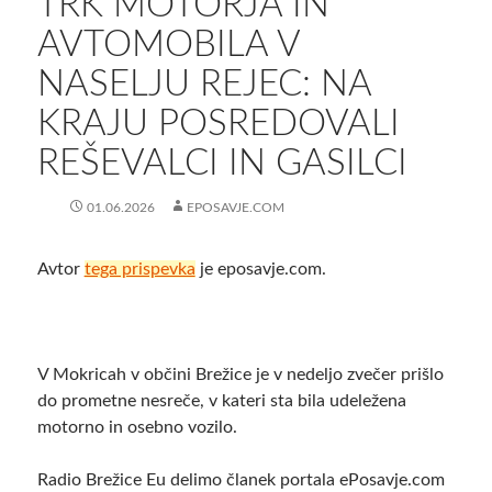
TRK MOTORJA IN
AVTOMOBILA V
NASELJU REJEC: NA
KRAJU POSREDOVALI
REŠEVALCI IN GASILCI
01.06.2026
EPOSAVJE.COM
Avtor
tega prispevka
je eposavje.com.
V Mokricah v občini Brežice je v nedeljo zvečer prišlo
do prometne nesreče, v kateri sta bila udeležena
motorno in osebno vozilo.
Radio Brežice Eu delimo članek portala ePosavje.com