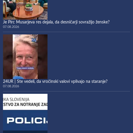
Je Pirc Musarjeva res dejala, da desničarji sovražijo ženske?
07.08.2026
24UR | Ste vedeli, da vročinski valovi vplivajo na staranje?
07.08.2026