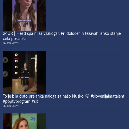
24UR | Head spa ni za vsakogar. Pri določenih težavah lahko stanje
celo poslabša.
07.08.2026
To je bila čisto prelahka naloga za našo Nuško. 🤭 #slovenijaimatalent
#poptvprogram #sit
07.08.2026