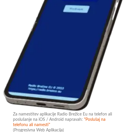
Za namestitev aplikacije Radio Brežice Eu na telefon ali
poslušanje na iOS / Android napravah:
"Poslušaj na
telefonu ali namesti"
(Progresivna Web Aplikacija)