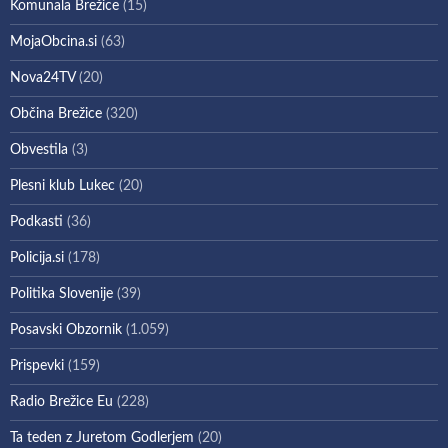
Komunala Brežice
(15)
MojaObcina.si
(63)
Nova24TV
(20)
Občina Brežice
(320)
Obvestila
(3)
Plesni klub Lukec
(20)
Podkasti
(36)
Policija.si
(178)
Politika Slovenije
(39)
Posavski Obzornik
(1.059)
Prispevki
(159)
Radio Brežice Eu
(228)
Ta teden z Juretom Godlerjem
(20)