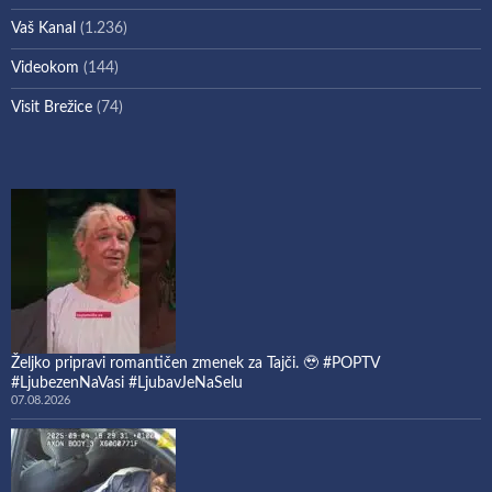
Vaš Kanal
(1.236)
Videokom
(144)
Visit Brežice
(74)
Željko pripravi romantičen zmenek za Tajči. 🥹 #POPTV
#LjubezenNaVasi #LjubavJeNaSelu
07.08.2026