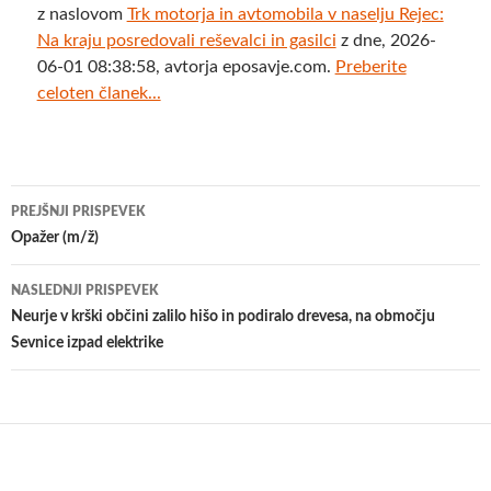
z naslovom
Trk motorja in avtomobila v naselju Rejec:
Na kraju posredovali reševalci in gasilci
z dne, 2026-
06-01 08:38:58, avtorja eposavje.com.
Preberite
celoten članek...
Krmarjenje
PREJŠNJI PRISPEVEK
po
Opažer (m/ž)
prispevkih
NASLEDNJI PRISPEVEK
Neurje v krški občini zalilo hišo in podiralo drevesa, na območju
Sevnice izpad elektrike