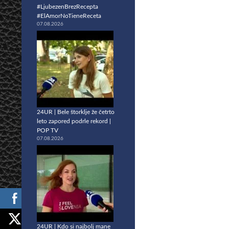
#LjubezenBrezRecepta
#ElAmorNoTieneReceta
07.08.2026
24UR | Bele štorklje že četrto
leto zapored podrle rekord |
POP TV
07.08.2026
24UR | Kdo si najbolj mane