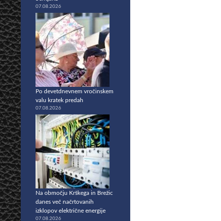
07.08.2026
Po devetdnevnem vročinskem
valu kratek predah
07.08.2026
Na območju Krškega in Brežic
danes več načrtovanih
izklopov električne energije
07.08.2026