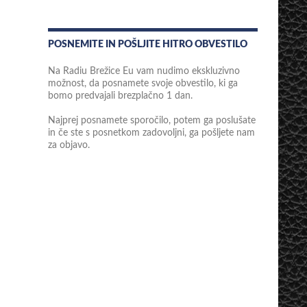
POSNEMITE IN POŠLJITE HITRO OBVESTILO
Na Radiu Brežice Eu vam nudimo ekskluzivno
možnost, da posnamete svoje obvestilo, ki ga
bomo predvajali brezplačno 1 dan.
Najprej posnamete sporočilo, potem ga poslušate
in če ste s posnetkom zadovoljni, ga pošljete nam
za objavo.