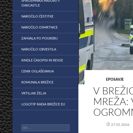
SPREJEMNIKA MAJORITY
OAKCASTLE
NAROČILO ČESTITKE
NAROČILO OSMRTNICE
ZAHVALA PO POGREBU
NAROČILO OBVESTILA
KINDLE ČASOPISI IN REVIJE
CENIK OGLAŠEVANJA
EPOSAVJE
KOMUNALA BREŽICE
V BREŽ
VRTILJAK ŽELJA
MREŽA: 
LOGOTIP RADIA BREŽICE EU
OGROMN
27.05.2026
Išči: