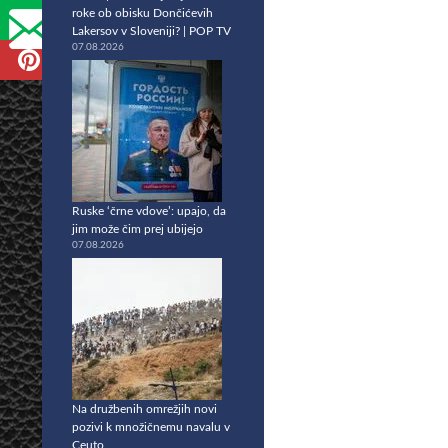
roke ob obisku Dončićevih
Lakersov v Sloveniji? | POP TV
07.08.2026
Ruske ‘črne vdove’: upajo, da
jim može čim prej ubijejo
07.08.2026
Na družbenih omrežjih novi
pozivi k množičnemu navalu v
Ceuto