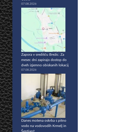
07.08.2026
Zapora v središču Brežic: Za
mesec dni zapirajo dostop do
dveh izjemno obiskanih lokacij
07.08.2026
Danes motena oskrba s pitno
vodo na vodovodih Krmelj in
Šentjanž