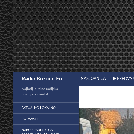
Preskoči
na
vsebino
Išči
Radio Brežice Eu
NASLOVNICA
▶️ PREDVA
Najbolj lokalna radijska
postaja na svetu!
AKTUALNO LOKALNO
PODKASTI
NAKUP RADIJSKEGA