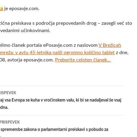
ka
je eposavje.com.
tična preiskava s področja prepovedanih drog – zasegli več sto
povedanimi učinkovinami.
elimo članek portala ePosavje.com z naslovom
V Brežicah
reža: v avtu 45-letnika našli ogromno količino tablet
z dne,
08, avtorja eposavje.com.
Preberite celoten članek...
jenje
RISPEVEK
 vsa Evropa se kuha v vročinskem valu, ki bi se nadaljeval še vsaj
edna.
evkih
 PRISPEVEK
premembe zakona o parlamentarni preiskavi s pobudo za