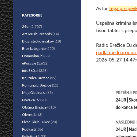
Avtor
tega prispev
KATEGORIJE
Uspešna kriminalis
24ur
(2.707)
tisoč tablet s pre
Art Music Records
(14)
Blogi strokovnjakov
(18)
Radio Brežice Eu d
Brez kategorije
(255)
padla mednarodna m
Domovina.je
(88)
2026-05-27 14:47:
ePosavje
(1.632)
info360.si
(323)
Knjižnica Brežice
(19)
Komunala Brežice
(15)
Krmar
MojaObcina.si
(63)
PREJŠNJI P
po
Nova24TV
(20)
24UR┃Skoraj
Občina Brežice
(318)
do konca t
prisp
Obvestila
(3)
Plesni klub Lukec
(20)
NASLEDNJI
Podkasti
(36)
24UR┃Nad s
Policija.si
(177)