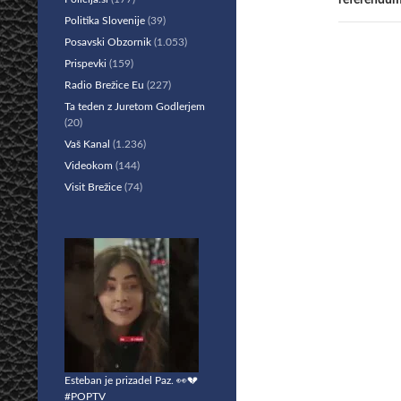
referendum
Politika Slovenije
(39)
Posavski Obzornik
(1.053)
Prispevki
(159)
Radio Brežice Eu
(227)
Ta teden z Juretom Godlerjem
(20)
Vaš Kanal
(1.236)
Videokom
(144)
Visit Brežice
(74)
Esteban je prizadel Paz. 👀💔
#POPTV