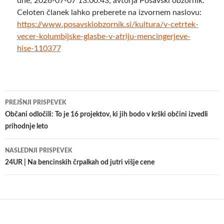
dne, 2026-07-07 13:00:43, avtorja Posavski obzornik.
Celoten članek lahko preberete na izvornem naslovu:
https://www.posavskiobzornik.si/kultura/v-cetrtek-
vecer-kolumbijske-glasbe-v-atriju-mencingerjeve-
hise-110377
Krmarjenje
PREJŠNJI PRISPEVEK
po
Občani odločili: To je 16 projektov, ki jih bodo v krški občini izvedli
prihodnje leto
prispevkih
NASLEDNJI PRISPEVEK
24UR | Na bencinskih črpalkah od jutri višje cene