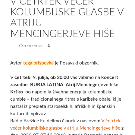
V ČETRTEK VEČER
KOLUMBIJSKE GLASBE V
ATRIJU
MENCINGERJEVE HIŠE
07.07.2026
Avtor
tega prispevka
je Posavski obzornik.
V
četrtek, 9. julija, ob 20.00
vas vabimo na
koncert
zasedbe BURJA LATINA
.
Atrij Mencingerjeve hiše
Krško
bo napolnila živahna energija kolumbijske
cumbie – tradicionalnega ritma s karibske obale, ki je
nastal iz prepleta staroselskih, afriških in španskih
kulturnih vplivov.
Radio Brežice Eu delimo članek z naslovom
V četrtek
večer kolumbijske glasbe v atriju Mencingerjeve hiše
z