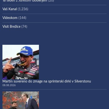
Ta teden z Juretom Godlerjem
(20)
Vaš Kanal
(1.236)
Videokom
(144)
Visit Brežice
(74)
Martin suvereno do zmage na sprinterski dirki v Silverstonu
08.08.2026