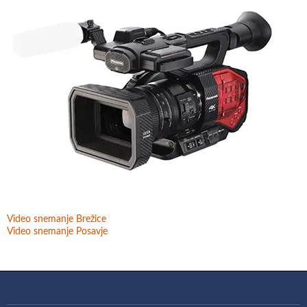
Video snemanje Brežice
Video snemanje Posavje