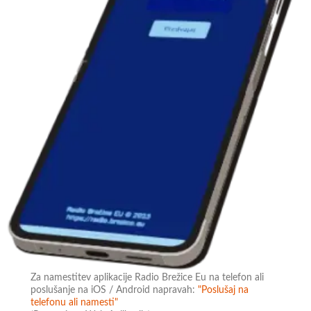
Za namestitev aplikacije Radio Brežice Eu na telefon ali
poslušanje na iOS / Android napravah:
"Poslušaj na
telefonu ali namesti"