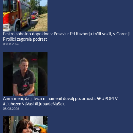
Pestro sobotno dopoldne v Posavju: Pri Razborju trčili vozili, v Gorenji
Pirošici zagorela podrast
08.08.2026
Amra meni, da ji Ivica ni namenil dovolj pozornosti. 💔 #POPTV
#LjubezenNaVasi #LjubavJeNaSelu
08.08.2026