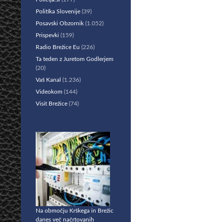
Politika Slovenije
(39)
Posavski Obzornik
(1.052)
Prispevki
(159)
Radio Brežice Eu
(226)
Ta teden z Juretom Godlerjem
(20)
Vaš Kanal
(1.236)
Videokom
(144)
Visit Brežice
(74)
Na območju Krškega in Brežic
danes več načrtovanih