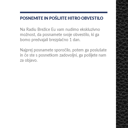
POSNEMITE IN POŠLJITE HITRO OBVESTILO
Na Radiu Brežice Eu vam nudimo ekskluzivno
možnost, da posnamete svoje obvestilo, ki ga
bomo predvajali brezplačno 1 dan.
Najprej posnamete sporočilo, potem ga poslušate
in če ste s posnetkom zadovoljni, ga pošljete nam
za objavo.