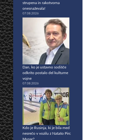
strupena in rakotvorna
onesnaževala!
07.08.2026
Dan, ko je ustavno sodišče
odkrito postalo del kulturne
vojne
07.08.2026
Kdo je Rusinja, ki je bila med
nesrečo v vozilu z Natašo Pirc
Musar?