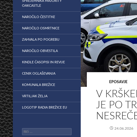
SPREJEMNIKA MAJORITY
OAKCASTLE
NAROČILO ČESTITKE
NAROČILO OSMRTNICE
ZAHVALA PO POGREBU
NAROČILO OBVESTILA
KINDLE ČASOPISI IN REVIJE
CENIK OGLAŠEVANJA
EPOSAVJE
KOMUNALA BREŽICE
V KRŠKEM
VRTILJAK ŽELJA
JE PO T
LOGOTIP RADIA BREŽICE EU
NESREČ
24.06.2026
Išči: