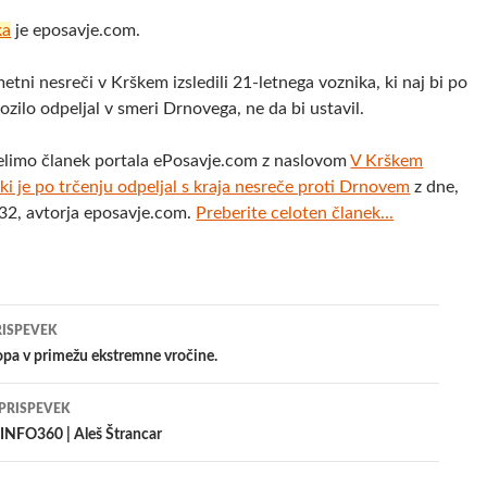
ka
je eposavje.com.
metni nesreči v Krškem izsledili 21-letnega voznika, ki naj bi po
ozilo odpeljal v smeri Drnovega, ne da bi ustavil.
elimo članek portala ePosavje.com z naslovom
V Krškem
, ki je po trčenju odpeljal s kraja nesreče proti Drnovem
z dne,
32, avtorja eposavje.com.
Preberite celoten članek...
jenje
RISPEVEK
opa v primežu ekstremne vročine.
evkih
 PRISPEVEK
NFO360 | Aleš Štrancar