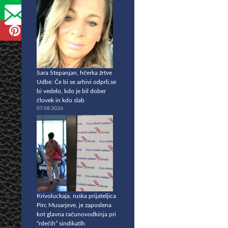
Sara Stepanjan, hčerka žrtve
Udbe: Če bi se arhivi odprli,se
bi vedelo, kdo je bil dober
človek in kdo slab
07.08.2026
Krivoluckaja, ruska prijateljica
Pirc Musarjeve, je zaposlena
kot glavna računovodkinja pri
“rdečih” sindikatih