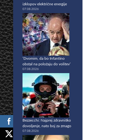
izklopov električne energije
07.08.2026
‘Dvomim, da bo Infantino
obstal na položaju do volitev’
07.08.2026
Bezzecchi: Najprej zdravniško
dovoljenje, nato boj za zmago
07.08.2026