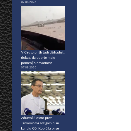
07.08.2026
V Ceuto prišli tudi džihadisti:
dokaz, da odprte meje
pomenijo nevarnost
07.08.2026
Zdravniki ostro proti
Jankovićevi sežigalnici in
kanalu C0: Kopičila bi se