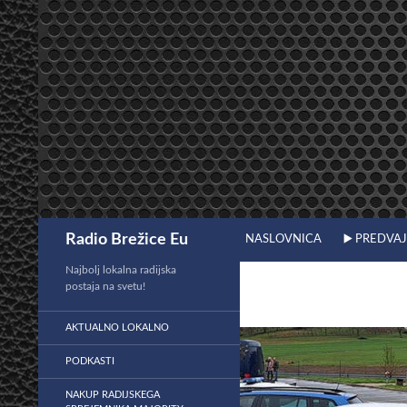
Preskoči
na
vsebino
Išči
Radio Brežice Eu
NASLOVNICA
▶️ PREDVA
Najbolj lokalna radijska
postaja na svetu!
AKTUALNO LOKALNO
PODKASTI
NAKUP RADIJSKEGA