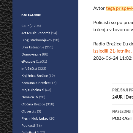
Avtor
tega prispev
KATEGORIJE
Policisti so po pro
24ur
(2.704)
trčenju v tovorno v
Art Music Records
(14)
Blogi strokovnjakov
(18)
Radio Brežice Eu d
Brez kategorije
(255)
izsledili 21-letnika
Domovina.je
(88)
2026-06-24 11:02:
ePosavje
(1.631)
info360.si
(323)
Knjižnica Brežice
(19)
Komunala Brežice
(15)
Krmar
MojaObcina.si
(63)
PREJŠNJI P
po
Nova24TV
(20)
24UR | Evr
Občina Brežice
(318)
prisp
Obvestila
(3)
NASLEDNJI
Plesni klub Lukec
(20)
PODKAST I
Podkasti
(36)
Policija.si
(177)