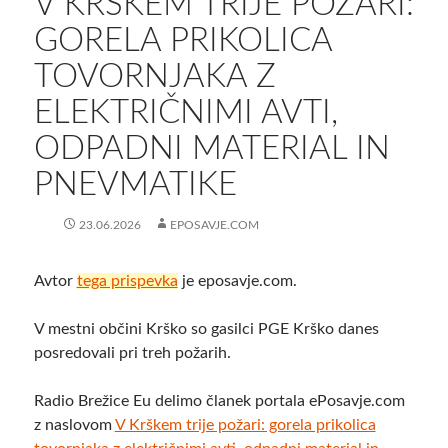
V KRŠKEM TRIJE POŽARI:
GORELA PRIKOLICA
TOVORNJAKA Z
ELEKTRIČNIMI AVTI,
ODPADNI MATERIAL IN
PNEVMATIKE
23.06.2026
EPOSAVJE.COM
Avtor
tega prispevka
je eposavje.com.
V mestni občini Krško so gasilci PGE Krško danes
posredovali pri treh požarih.
Radio Brežice Eu delimo članek portala ePosavje.com
z naslovom
V Krškem trije požari: gorela prikolica