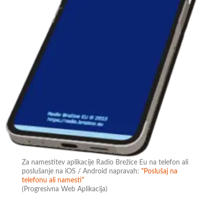
Za namestitev aplikacije Radio Brežice Eu na telefon ali
poslušanje na iOS / Android napravah:
"Poslušaj na
telefonu ali namesti"
(Progresivna Web Aplikacija)