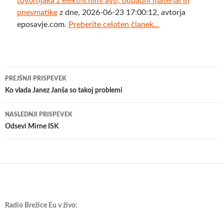
tovornjaka z električnimi avti, odpadni material in
pnevmatike
z dne, 2026-06-23 17:00:12, avtorja
eposavje.com.
Preberite celoten članek...
Krmarjenje
PREJŠNJI PRISPEVEK
po
Ko vlada Janez Janša so takoj problemi
prispevkih
NASLEDNJI PRISPEVEK
Odsevi Mirne ISK
Radio Brežice Eu v živo: