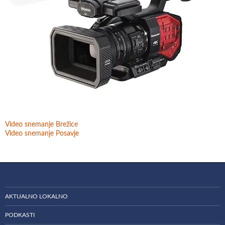
Video snemanje Brežice
Video snemanje Posavje
AKTUALNO LOKALNO
PODKASTI