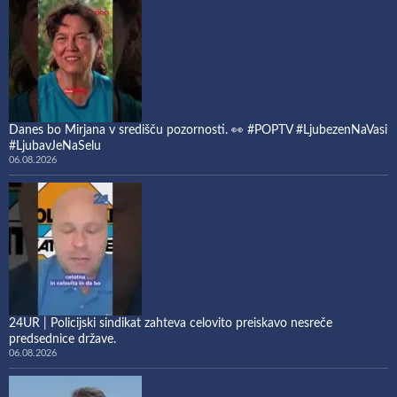
Danes bo Mirjana v središču pozornosti. 👀 #POPTV #LjubezenNaVasi
#LjubavJeNaSelu
06.08.2026
24UR | Policijski sindikat zahteva celovito preiskavo nesreče
predsednice države.
06.08.2026