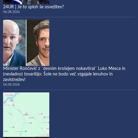
24UR | Je to sploh še osvežitev?
06.08.2026
Minister Rončević z ´desnim krošejem nokavtiral´ Luko Mesca in
(nevladno) tovarišijo: Šole ne bodo več vzgajale lenuhov in
zavistnežev!
06.08.2026