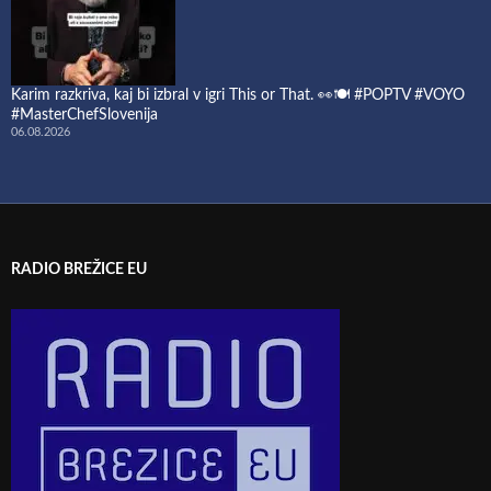
Karim razkriva, kaj bi izbral v igri This or That. 👀🍽️ #POPTV #VOYO
#MasterChefSlovenija
06.08.2026
RADIO BREŽICE EU