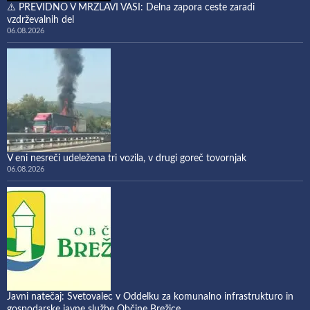
⚠️ PREVIDNO V MRZLAVI VASI: Delna zapora ceste zaradi
vzdrževalnih del
06.08.2026
V eni nesreči udeležena tri vozila, v drugi goreč tovornjak
06.08.2026
Javni natečaj: Svetovalec v Oddelku za komunalno infrastrukturo in
gospodarske javne službe Občine Brežice