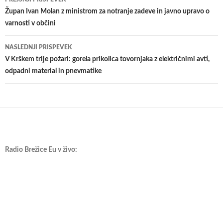
po
Župan Ivan Molan z ministrom za notranje zadeve in javno upravo o
varnosti v občini
prispevkih
NASLEDNJI PRISPEVEK
V Krškem trije požari: gorela prikolica tovornjaka z električnimi avti,
odpadni material in pnevmatike
Radio Brežice Eu v živo: