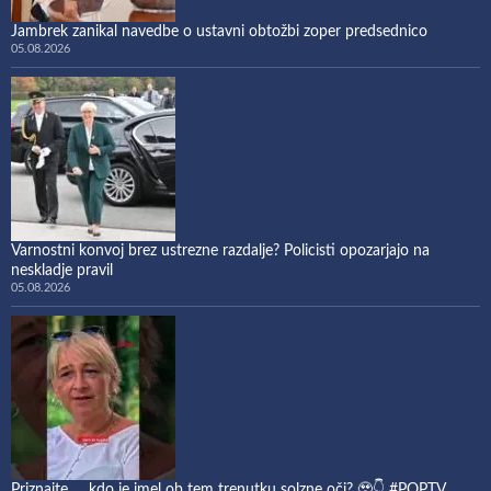
Jambrek zanikal navedbe o ustavni obtožbi zoper predsednico
05.08.2026
Varnostni konvoj brez ustrezne razdalje? Policisti opozarjajo na
neskladje pravil
05.08.2026
Priznajte … kdo je imel ob tem trenutku solzne oči? 🥹👇 #POPTV