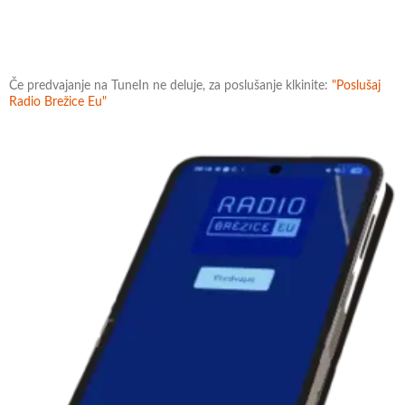
Če predvajanje na TuneIn ne deluje, za poslušanje klkinite:
"Poslušaj
Radio Brežice Eu"