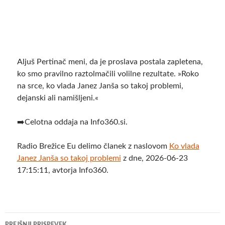
Aljuš Pertinač meni, da je proslava postala zapletena,
ko smo pravilno raztolmačili volilne rezultate. »Roko
na srce, ko vlada Janez Janša so takoj problemi,
dejanski ali namišljeni.«
➡️Celotna oddaja na Info360.si.
Radio Brežice Eu delimo članek z naslovom
Ko vlada
Janez Janša so takoj problemi
z dne, 2026-06-23
17:15:11, avtorja Info360.
Krmarjenje
PREJŠNJI PRISPEVEK