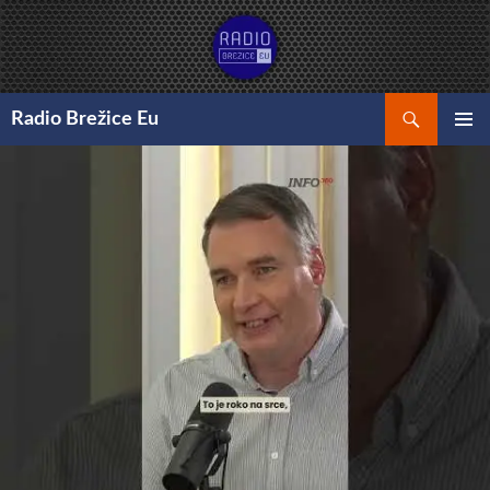
Preskoči
na
vsebino
Išči
Radio Brežice Eu
GLAVNI
MENI