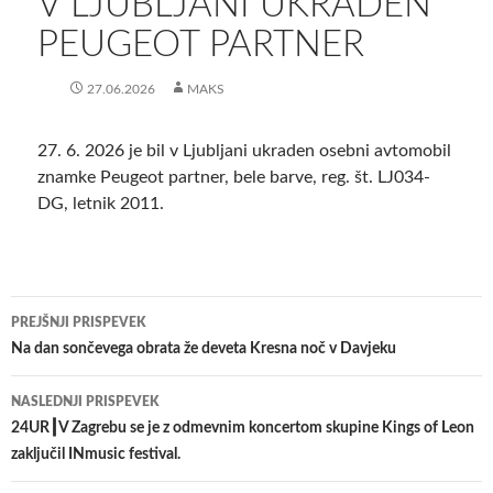
V LJUBLJANI UKRADEN
PEUGEOT PARTNER
27.06.2026
MAKS
27. 6. 2026 je bil v Ljubljani ukraden osebni avtomobil
znamke Peugeot partner, bele barve, reg. št. LJ034-
DG, letnik 2011.
Krmarjenje
PREJŠNJI PRISPEVEK
po
Na dan sončevega obrata že deveta Kresna noč v Davjeku
prispevkih
NASLEDNJI PRISPEVEK
24UR┃V Zagrebu se je z odmevnim koncertom skupine Kings of Leon
zaključil INmusic festival.