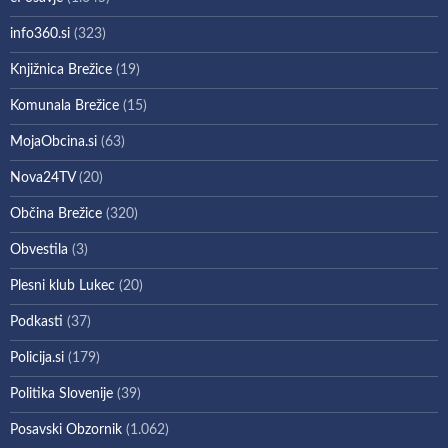
info360.si
(323)
Knjižnica Brežice
(19)
Komunala Brežice
(15)
MojaObcina.si
(63)
Nova24TV
(20)
Občina Brežice
(320)
Obvestila
(3)
Plesni klub Lukec
(20)
Podkasti
(37)
Policija.si
(179)
Politika Slovenije
(39)
Posavski Obzornik
(1.062)