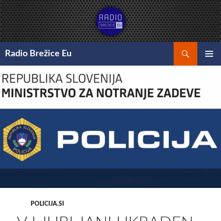
Preskoči
na
vsebino
Išči
Radio Brežice Eu
GLAVNI
MENI
POLICIJA.SI