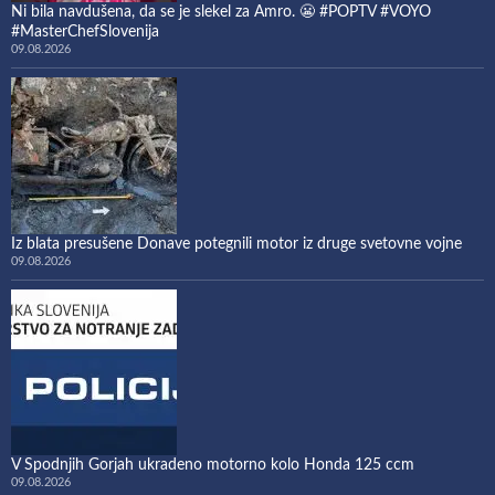
Ni bila navdušena, da se je slekel za Amro. 😬 #POPTV #VOYO
#MasterChefSlovenija
09.08.2026
Iz blata presušene Donave potegnili motor iz druge svetovne vojne
09.08.2026
V Spodnjih Gorjah ukradeno motorno kolo Honda 125 ccm
09.08.2026