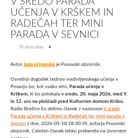
V SREDO PARADA
UČENJA V KRŠKEM IN
RADEČAH TER MINI
PARADA V SEVNICI
18.05.2026
Avtor
tega prispevka
je Posavski obzornik.
Osrednji dogodek tednov vseživljenskega učenja v
Posavju bo, kot vsako leto,
Parada učenja v
Krškem,
ki bo potekala
v sredo, 20. maja 2026, med 9.
in 12. uro na ploščadi pred Kulturnim domom Krško.
Radio Brežice Eu delimo članek z naslovom
V sredo
Parada učenja v Krškem in Radečah ter mini parada v
Sevnici
z dne, 2026-05-18 18:30:39, avtorja Posavski
obzornik. Celoten članek lahko preberete na izvornem