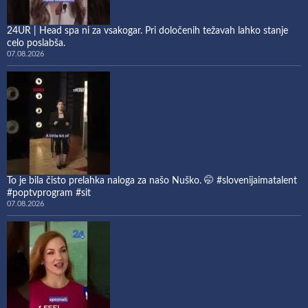
24UR | Head spa ni za vsakogar. Pri določenih težavah lahko stanje
celo poslabša.
07.08.2026
To je bila čisto prelahka naloga za našo Nuško. 🤭 #slovenijaimatalent
#poptvprogram #sit
07.08.2026