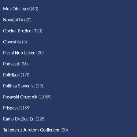
MojaObcina.si
(63)
Nova24TV
(20)
Občina Brežice
(320)
Obvestila
(3)
Plesni klub Lukec
(20)
Podkasti
(36)
Policija.si
(178)
Politika Slovenije
(39)
Posavski Obzornik
(1.059)
Prispevki
(159)
Radio Brežice Eu
(228)
Ta teden z Juretom Godlerjem
(20)