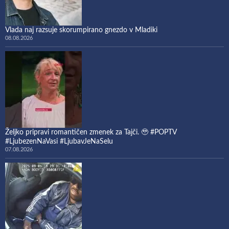
Vlada naj razsuje skorumpirano gnezdo v Mladiki
08.08.2026
Željko pripravi romantičen zmenek za Tajči. 🥹 #POPTV
#LjubezenNaVasi #LjubavJeNaSelu
07.08.2026