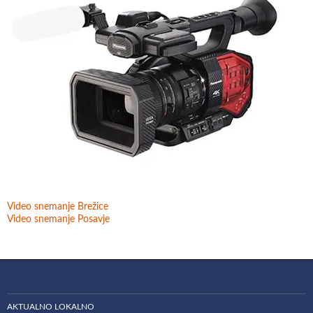
Video snemanje Brežice
Video snemanje Posavje
AKTUALNO LOKALNO