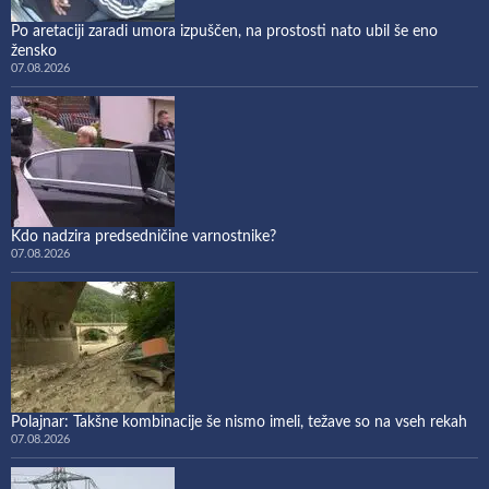
Po aretaciji zaradi umora izpuščen, na prostosti nato ubil še eno
žensko
07.08.2026
Kdo nadzira predsedničine varnostnike?
07.08.2026
Polajnar: Takšne kombinacije še nismo imeli, težave so na vseh rekah
07.08.2026