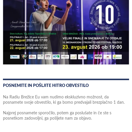
POSNEMITE IN POŠLJITE HITRO OBVESTILO
Na Radiu Brežice Eu vam nudimo ekskluzivno možnost, da
posnamete svoje obvestilo, ki ga bomo predvajali brezplačno 1 dan.
Najprej posnamete sporočilo, potem ga poslušate in če ste s
posnetkom zadovoljni, ga pošljete nam za objavo.