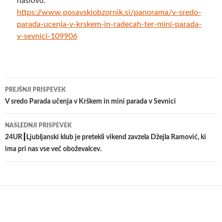
naslovu:
https://www.posavskiobzornik.si/panorama/v-sredo-
parada-ucenja-v-krskem-in-radecah-ter-mini-parada-
v-sevnici-109906
Krmarjenje
PREJŠNJI PRISPEVEK
po
V sredo Parada učenja v Krškem in mini parada v Sevnici
prispevkih
NASLEDNJI PRISPEVEK
24UR┃Ljubljanski klub je pretekli vikend zavzela Džejla Ramović, ki
ima pri nas vse več oboževalcev.