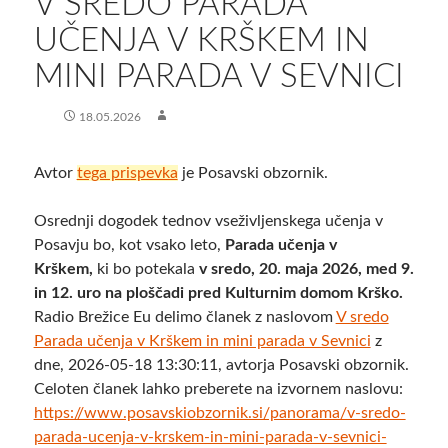
V SREDO PARADA
UČENJA V KRŠKEM IN
MINI PARADA V SEVNICI
18.05.2026
Avtor
tega prispevka
je Posavski obzornik.
Osrednji dogodek tednov vseživljenskega učenja v
Posavju bo, kot vsako leto,
Parada učenja v
Krškem,
ki bo potekala
v sredo, 20. maja 2026, med 9.
in 12. uro na ploščadi pred Kulturnim domom Krško.
Radio Brežice Eu delimo članek z naslovom
V sredo
Parada učenja v Krškem in mini parada v Sevnici
z
dne, 2026-05-18 13:30:11, avtorja Posavski obzornik.
Celoten članek lahko preberete na izvornem naslovu:
https://www.posavskiobzornik.si/panorama/v-sredo-
parada-ucenja-v-krskem-in-mini-parada-v-sevnici-