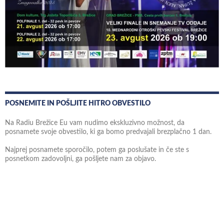
POSNEMITE IN POŠLJITE HITRO OBVESTILO
Na Radiu Brežice Eu vam nudimo ekskluzivno možnost, da
posnamete svoje obvestilo, ki ga bomo predvajali brezplačno 1 dan.
Najprej posnamete sporočilo, potem ga poslušate in če ste s
posnetkom zadovoljni, ga pošljete nam za objavo.