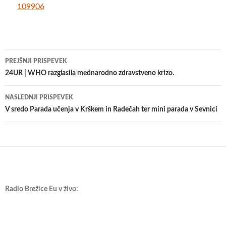
109906
Krmarjenje
PREJŠNJI PRISPEVEK
po
24UR | WHO razglasila mednarodno zdravstveno krizo.
prispevkih
NASLEDNJI PRISPEVEK
V sredo Parada učenja v Krškem in Radečah ter mini parada v Sevnici
Radio Brežice Eu v živo: