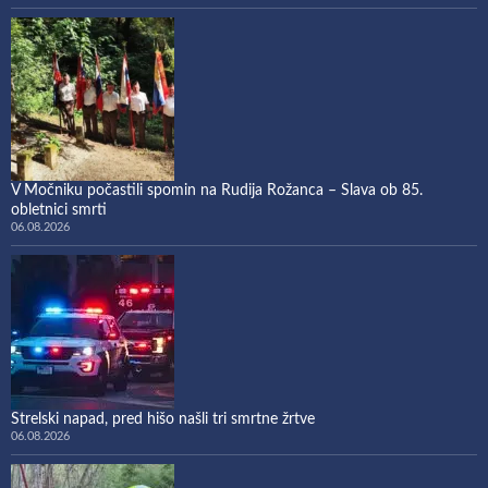
V Močniku počastili spomin na Rudija Rožanca – Slava ob 85.
obletnici smrti
06.08.2026
Strelski napad, pred hišo našli tri smrtne žrtve
06.08.2026