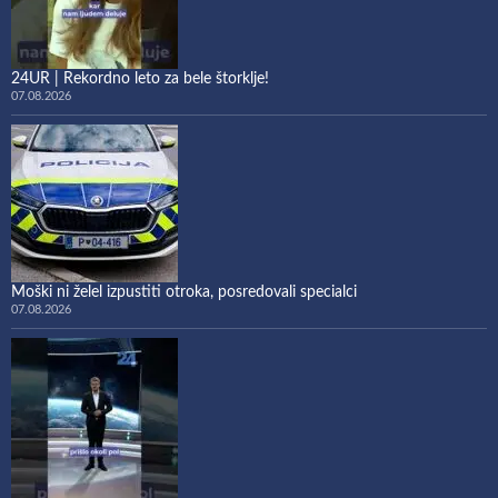
24UR | Rekordno leto za bele štorklje!
07.08.2026
Moški ni želel izpustiti otroka, posredovali specialci
07.08.2026