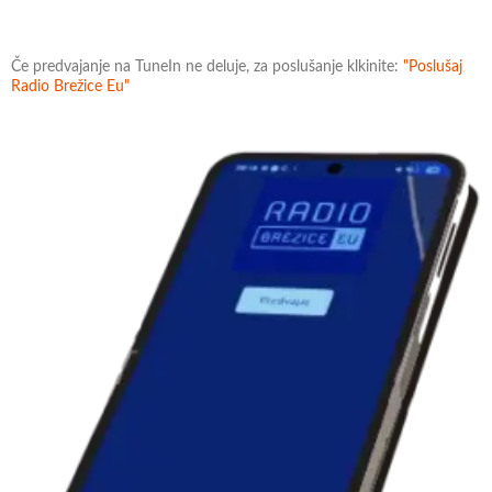
Če predvajanje na TuneIn ne deluje, za poslušanje klkinite:
"Poslušaj
Radio Brežice Eu"