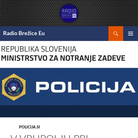
Preskoči
na
vsebino
Išči
Radio Brežice Eu
GLAVNI
MENI
POLICIJA.SI