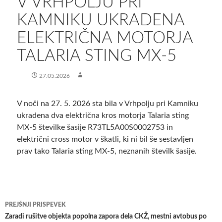
V VRHPOLJU PRI
KAMNIKU UKRADENA
ELEKTRIČNA MOTORJA
TALARIA STING MX-5
27.05.2026
V noči na 27. 5. 2026 sta bila v Vrhpolju pri Kamniku
ukradena dva električna kros motorja Talaria sting
MX-5 številke šasije R73TL5A00S0002753 in
električni cross motor v škatli, ki ni bil še sestavljen
prav tako Talaria sting MX-5, neznanih številk šasije.
Krmarjenje
PREJŠNJI PRISPEVEK
po
Zaradi rušitve objekta popolna zapora dela CKŽ, mestni avtobus po