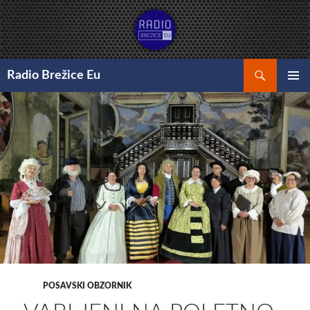
Preskoči
na
vsebino
Išči
Radio Brežice Eu
GLAVNI
MENI
POSAVSKI OBZORNIK