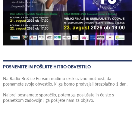
POSNEMITE IN POŠLJITE HITRO OBVESTILO
Na Radiu Brežice Eu vam nudimo ekskluzivno možnost, da
posnamete svoje obvestilo, ki ga bomo predvajali brezplačno 1 dan.
Najprej posnamete sporočilo, potem ga poslušate in če ste s
posnetkom zadovoljni, ga pošljete nam za objavo.