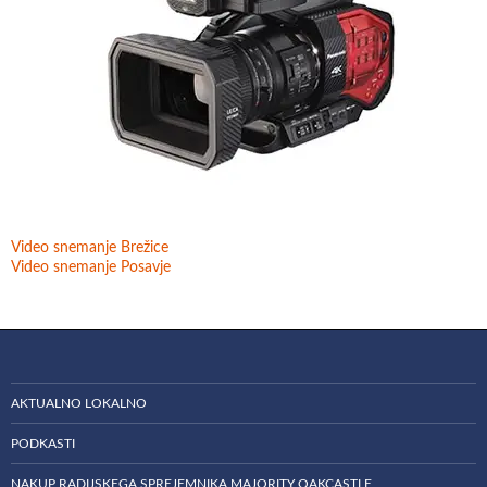
Video snemanje Brežice
Video snemanje Posavje
AKTUALNO LOKALNO
PODKASTI
NAKUP RADIJSKEGA SPREJEMNIKA MAJORITY OAKCASTLE