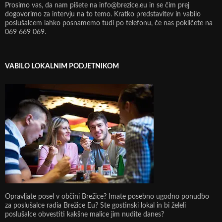
Prosimo vas, da nam pišete na info@brezice.eu in se čim prej
dogovorimo za intervju na to temo. Kratko predstavitev in vabilo
poslušalcem lahko posnamemo tudi po telefonu, če nas pokličete na
069 669 069.
VABILO LOKALNIM PODJETNIKOM
Opravljate posel v občini Brežice? Imate posebno ugodno ponudbo
za poslušalce radia Brežice Eu? Ste gostinski lokal in bi želeli
poslušalce obvestiti kakšne malice jim nudite danes?