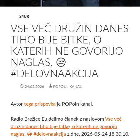
24UR
VSE VEČ DRUŽIN DANES
TIHO BIJE BITKE, O
KATERIH NE GOVORIJO
NAGLAS. 😒
#DELOVNAAKCIJA
24.05.2026
POPOLN KANAL
Avtor
tega prispevka
je POPoln kanal.
Radio Brežice Eu delimo članek z naslovom
Vse več
družin danes tiho bije bitke, o katerih ne govorijo
naglas. 😒 #delovnaakcija
z dne, 2026-05-24 18:30:10,