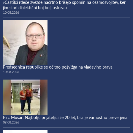
»Častilci rdeče zvezde načrtno brišejo spomin na osamosvojitev, ker
jim stari dialektični boj bolj ustreza«
10.08.2026
Predsednica republike se očitno požvižga na vladavino prava
10.08.2026
Pirc Musar: Najboljši prijateljici že 20 let, bila je varnostno preverjena
09.08.2026