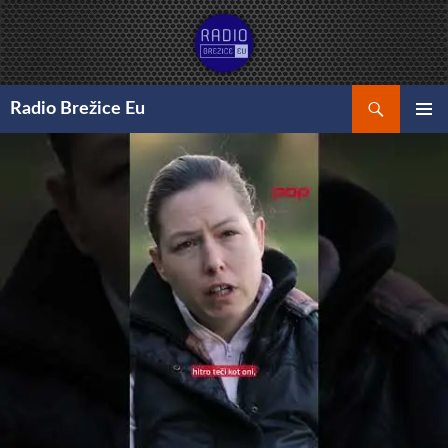
Preskoči
na
vsebino
Išči
Radio Brežice Eu
GLAVNI
MENI