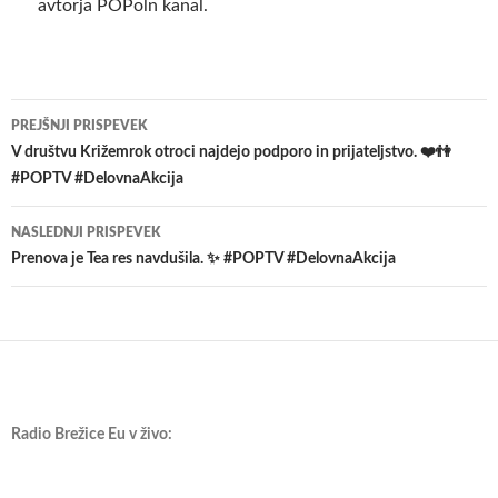
avtorja POPoln kanal.
Krmarjenje
PREJŠNJI PRISPEVEK
po
V društvu Križemrok otroci najdejo podporo in prijateljstvo. ❤️👫
#POPTV #DelovnaAkcija
prispevkih
NASLEDNJI PRISPEVEK
Prenova je Tea res navdušila. ✨ #POPTV #DelovnaAkcija
Radio Brežice Eu v živo: