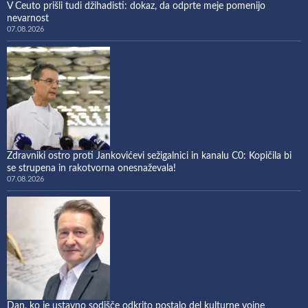
V Ceuto prišli tudi džihadisti: dokaz, da odprte meje pomenijo
nevarnost
07.08.2026
Zdravniki ostro proti Jankovićevi sežigalnici in kanalu C0: Kopičila bi
se strupena in rakotvorna onesnaževala!
07.08.2026
Dan, ko je ustavno sodišče odkrito postalo del kulturne vojne