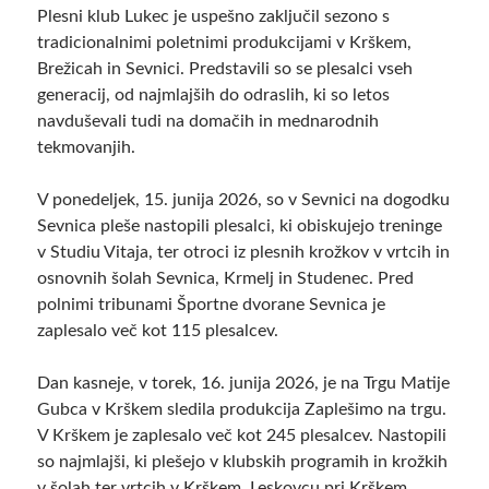
Plesni klub Lukec je uspešno zaključil sezono s
tradicionalnimi poletnimi produkcijami v Krškem,
Brežicah in Sevnici. Predstavili so se plesalci vseh
generacij, od najmlajših do odraslih, ki so letos
navduševali tudi na domačih in mednarodnih
tekmovanjih.
V ponedeljek, 15. junija 2026, so v Sevnici na dogodku
Sevnica pleše nastopili plesalci, ki obiskujejo treninge
v Studiu Vitaja, ter otroci iz plesnih krožkov v vrtcih in
osnovnih šolah Sevnica, Krmelj in Studenec. Pred
polnimi tribunami Športne dvorane Sevnica je
zaplesalo več kot 115 plesalcev.
Dan kasneje, v torek, 16. junija 2026, je na Trgu Matije
Gubca v Krškem sledila produkcija Zaplešimo na trgu.
V Krškem je zaplesalo več kot 245 plesalcev. Nastopili
so najmlajši, ki plešejo v klubskih programih in krožkih
v šolah ter vrtcih v Krškem, Leskovcu pri Krškem,