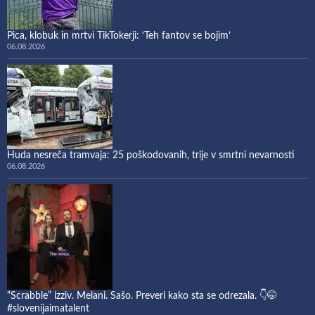
Pica, klobuk in mrtvi TikTokerji: ‘Teh fantov se bojim’
06.08.2026
Huda nesreča tramvaja: 25 poškodovanih, trije v smrtni nevarnosti
06.08.2026
“Scrabble” izziv. Melani. Sašo. Preveri kako sta se odrezala. 👇🤭
#slovenijaimatalent