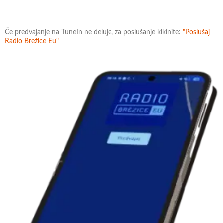
Če predvajanje na TuneIn ne deluje, za poslušanje klkinite:
"Poslušaj
Radio Brežice Eu"