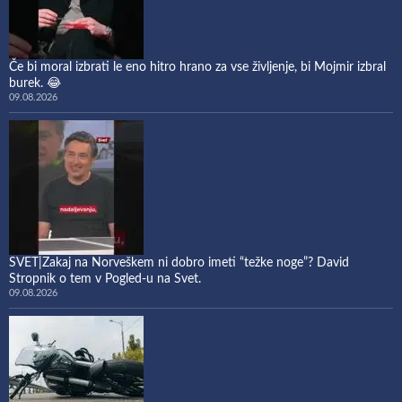
Če bi moral izbrati le eno hitro hrano za vse življenje, bi Mojmir izbral
burek. 😂
09.08.2026
SVET|Zakaj na Norveškem ni dobro imeti “težke noge”? David
Stropnik o tem v Pogled-u na Svet.
09.08.2026