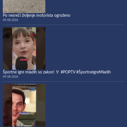
Po nesreči življenje motorista ogroženo
09.08.2026
Športne igre mladih so zakon! 🏅 #POPTV #ŠportneIgreMladih
09.08.2026