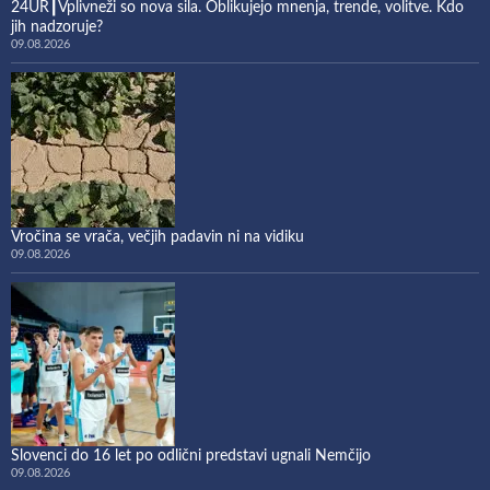
24UR┃Vplivneži so nova sila. Oblikujejo mnenja, trende, volitve. Kdo
jih nadzoruje?
09.08.2026
Vročina se vrača, večjih padavin ni na vidiku
09.08.2026
Slovenci do 16 let po odlični predstavi ugnali Nemčijo
09.08.2026