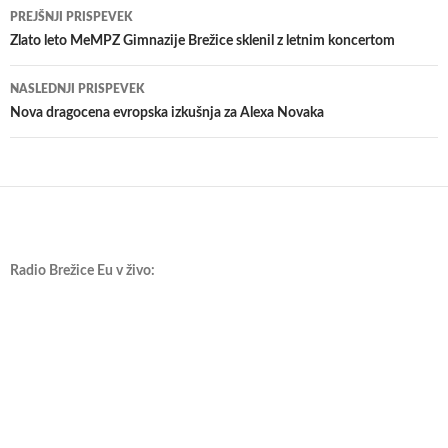
Krmarjenje
PREJŠNJI PRISPEVEK
po
Zlato leto MeMPZ Gimnazije Brežice sklenil z letnim koncertom
prispevkih
NASLEDNJI PRISPEVEK
Nova dragocena evropska izkušnja za Alexa Novaka
Radio Brežice Eu v živo: