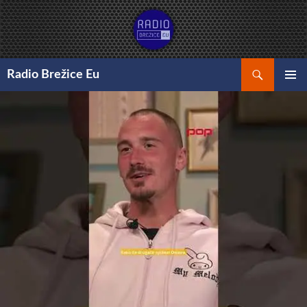
Preskoči
na
vsebino
Išči
Radio Brežice Eu
GLAVNI
MENI