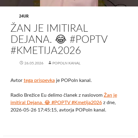
24UR
ŽAN JE IMITIRAL
DEJANA. 😂 #POPTV
#KMETIJA2026
26.05.2026
POPOLN KANAL
Avtor
tega prispevka
je POPoln kanal.
Radio Brežice Eu delimo članek z naslovom
Žan je
imitiral Dejana. 😂 #POPTV #Kmetija2026
z dne,
2026-05-26 17:45:15, avtorja POPoln kanal.