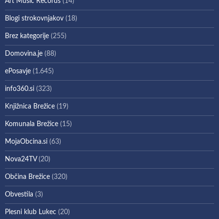
Art Music Records
(14)
Blogi strokovnjakov
(18)
Brez kategorije
(255)
Domovina.je
(88)
ePosavje
(1.645)
info360.si
(323)
Knjižnica Brežice
(19)
Komunala Brežice
(15)
MojaObcina.si
(63)
Nova24TV
(20)
Občina Brežice
(320)
Obvestila
(3)
Plesni klub Lukec
(20)