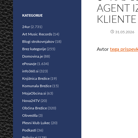
AGENT I
KATEGORIJE
KLIENTE
24ur
(2.731)
31.05.2026
Art Music Records
(14)
Blogi strokovnjakov
(18)
Avtor
tega prispev
Brez kategorije
(255)
Domovina.je
(88)
ePosavje
(1.634)
info360.si
(323)
Knjižnica Brežice
(19)
Komunala Brežice
(15)
MojaObcina.si
(63)
Nova24TV
(20)
Občina Brežice
(320)
Obvestila
(3)
Plesni klub Lukec
(20)
Podkasti
(36)
Policija.si
(178)