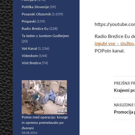
Politika Slovenije
(39)
Posavski Obzornik
(1.059)
Prispevki
(159)
https://youtube.
Radio Brežice Eu
(228)
Ta teden z Juretom Godlerjem
Radio Brežice Eu d
(20)
izgubi vse – službo
Vaš Kanal
(1.236)
POPoln kanal.
Videokom
(144)
Visit Brežice
(74)
Krmar
PREJŠNJI P
po
Krajevni pr
prisp
NASLEDNJI
Promocija p
Potres med operacijo: kirurge
in opremo premetavalo po
dvorani
08.08.2026