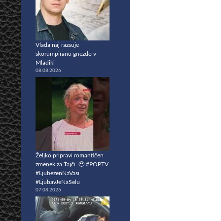
Vlada naj razsuje
skorumpirano gnezdo v
Mladiki
08.08.2026
Željko pripravi romantičen
zmenek za Tajči. 🥹 #POPTV
#LjubezenNaVasi
#LjubavJeNaSelu
07.08.2026