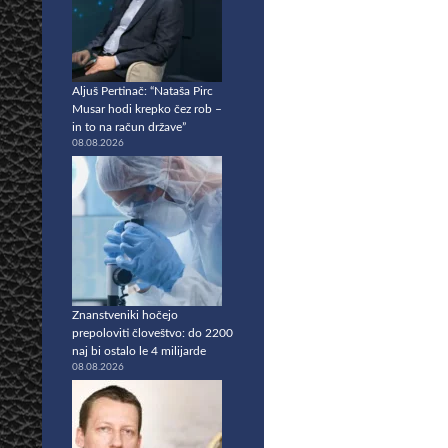
Aljuš Pertinač: “Nataša Pirc
Musar hodi krepko čez rob –
in to na račun države”
08.08.2026
Znanstveniki hočejo
prepoloviti človeštvo: do 2200
naj bi ostalo le 4 milijarde
08.08.2026