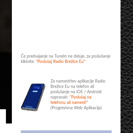
Če predvajanje na TuneIn ne deluje, za poslušanje
klkinite:
"Poslušaj Radio Brežice Eu"
Za namestitev aplikacije Radio
Brežice Eu na telefon ali
poslušanje na iOS / Android
napravah:
"Poslušaj na
telefonu ali namesti"
(Progresivna Web Aplikacija)