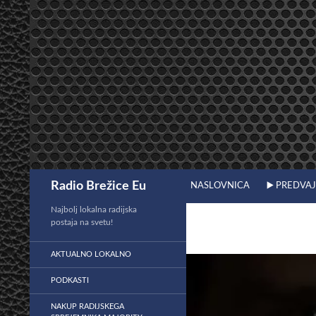
Preskoči
na
vsebino
Išči
Radio Brežice Eu
NASLOVNICA
▶️ PREDVA
Najbolj lokalna radijska
postaja na svetu!
AKTUALNO LOKALNO
PODKASTI
NAKUP RADIJSKEGA