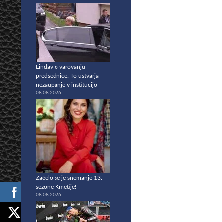
Lindav o varovanju
predsednice: To ustvarja
nezaupanje v institucijo
08.08.2026
Začelo se je snemanje 13.
sezone Kmetije!
08.08.2026