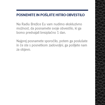
POSNEMITE IN POŠLJITE HITRO OBVESTILO
Na Radiu Brežice Eu vam nudimo ekskluzivno
možnost, da posnamete svoje obvestilo, ki ga
bomo predvajali brezplačno 1 dan.
Najprej posnamete sporočilo, potem ga poslušate
in če ste s posnetkom zadovoljni, ga pošljete nam
za objavo.