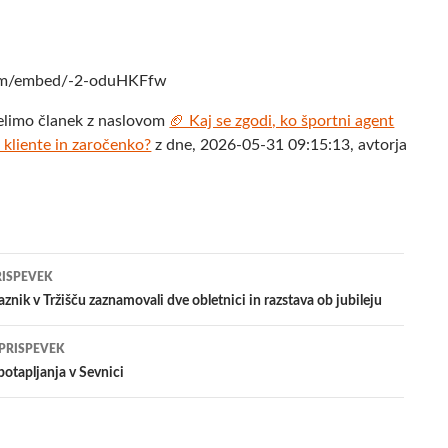
com/embed/-2-oduHKFfw
elimo članek z naslovom
🏈 Kaj se zgodi, ko športni agent
, kliente in zaročenko?
z dne, 2026-05-31 09:15:13, avtorja
jenje
RISPEVEK
aznik v Tržišču zaznamovali dve obletnici in razstava ob jubileju
evkih
 PRISPEVEK
otapljanja v Sevnici