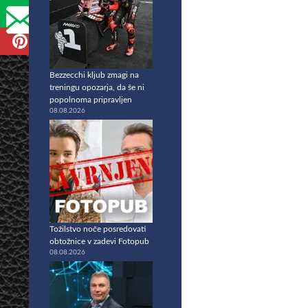
Bezzecchi kljub zmagi na
treningu opozarja, da še ni
popolnoma pripravljen
08.08.2026
Tožilstvo noče posredovati
obtožnice v zadevi Fotopub
08.08.2026