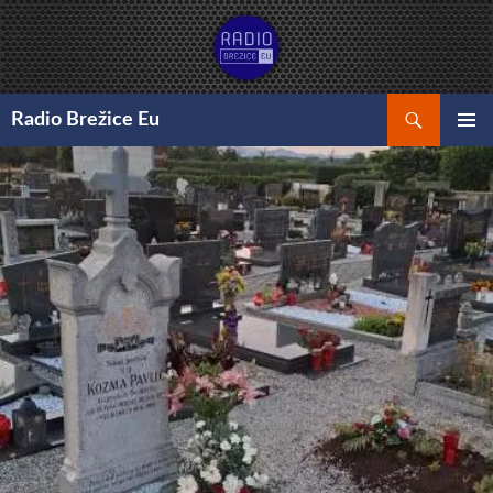
Preskoči
na
vsebino
Išči
Radio Brežice Eu
GLAVNI
MENI