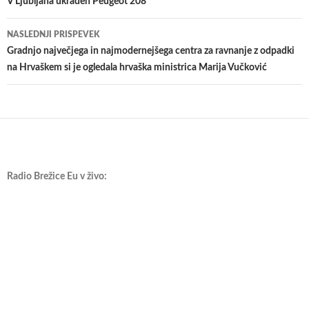
po
V Ljubljana ukraden Peugeot 208
prispevkih
NASLEDNJI PRISPEVEK
Gradnjo največjega in najmodernejšega centra za ravnanje z odpadki
na Hrvaškem si je ogledala hrvaška ministrica Marija Vučković
Radio Brežice Eu v živo: