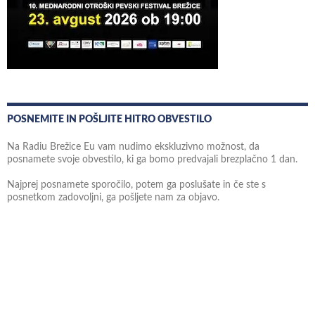
POSNEMITE IN POŠLJITE HITRO OBVESTILO
Na Radiu Brežice Eu vam nudimo ekskluzivno možnost, da
posnamete svoje obvestilo, ki ga bomo predvajali brezplačno 1 dan.
Najprej posnamete sporočilo, potem ga poslušate in če ste s
posnetkom zadovoljni, ga pošljete nam za objavo.