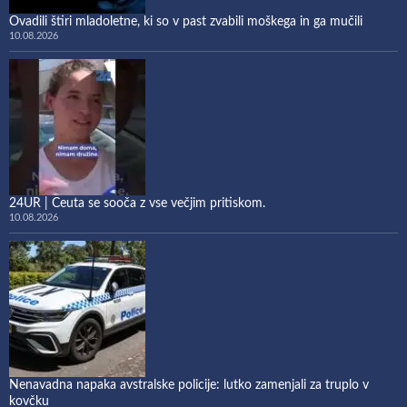
Ovadili štiri mladoletne, ki so v past zvabili moškega in ga mučili
10.08.2026
24UR | Ceuta se sooča z vse večjim pritiskom.
10.08.2026
Nenavadna napaka avstralske policije: lutko zamenjali za truplo v
kovčku