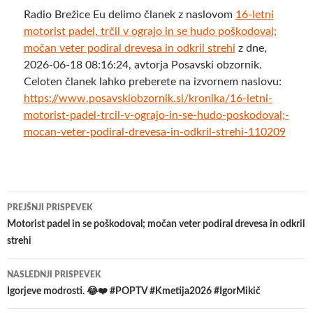
Radio Brežice Eu delimo članek z naslovom
16-letni
motorist padel, trčil v ograjo in se hudo poškodoval;
močan veter podiral drevesa in odkril strehi
z dne,
2026-06-18 08:16:24, avtorja Posavski obzornik.
Celoten članek lahko preberete na izvornem naslovu:
https://www.posavskiobzornik.si/kronika/16-letni-
motorist-padel-trcil-v-ograjo-in-se-hudo-poskodoval;-
mocan-veter-podiral-drevesa-in-odkril-strehi-110209
Krmarjenje
PREJŠNJI PRISPEVEK
po
Motorist padel in se poškodoval; močan veter podiral drevesa in odkril
strehi
prispevkih
NASLEDNJI PRISPEVEK
Igorjeve modrosti. 😂❤️ #POPTV #Kmetija2026 #IgorMikič