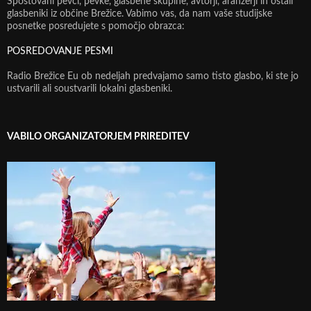
Spoštovani pevci, pevke, glasbene skupine, avtorji, aranžerji in ostali
glasbeniki iz občine Brežice. Vabimo vas, da nam vaše studijske
posnetke posredujete s pomočjo obrazca:
POSREDOVANJE PESMI
Radio Brežice Eu ob nedeljah predvajamo samo tisto glasbo, ki ste jo
ustvarili ali soustvarili lokalni glasbeniki.
VABILO ORGANIZATORJEM PRIREDITEV