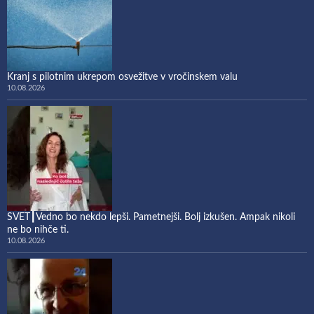
Kranj s pilotnim ukrepom osvežitve v vročinskem valu
10.08.2026
SVET┃Vedno bo nekdo lepši. Pametnejši. Bolj izkušen. Ampak nikoli
ne bo nihče ti.
10.08.2026