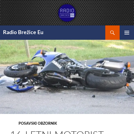
Preskoči
na
vsebino
Išči
Radio Brežice Eu
GLAVNI
MENI
POSAVSKI OBZORNIK