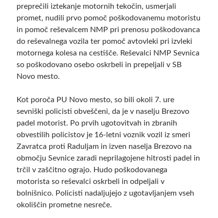
preprečili iztekanje motornih tekočin, usmerjali
promet, nudili prvo pomoč poškodovanemu motoristu
in pomoč reševalcem NMP pri prenosu poškodovanca
do reševalnega vozila ter pomoč avtovleki pri izvleki
motornega kolesa na cestišče. Reševalci NMP Sevnica
so poškodovano osebo oskrbeli in prepeljali v SB
Novo mesto.
Kot poroča PU Novo mesto, so bili okoli 7. ure
sevniški policisti obveščeni, da je v naselju Brezovo
padel motorist. Po prvih ugotovitvah in zbranih
obvestilih policistov je 16-letni voznik vozil iz smeri
Zavratca proti Raduljam in izven naselja Brezovo na
območju Sevnice zaradi neprilagojene hitrosti padel in
trčil v zaščitno ograjo. Hudo poškodovanega
motorista so reševalci oskrbeli in odpeljali v
bolnišnico. Policisti nadaljujejo z ugotavljanjem vseh
okoliščin prometne nesreče.