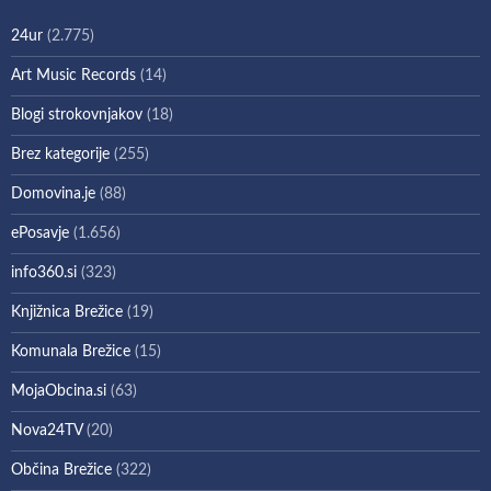
24ur
(2.775)
Art Music Records
(14)
Blogi strokovnjakov
(18)
Brez kategorije
(255)
Domovina.je
(88)
ePosavje
(1.656)
info360.si
(323)
Knjižnica Brežice
(19)
Komunala Brežice
(15)
MojaObcina.si
(63)
Nova24TV
(20)
Občina Brežice
(322)