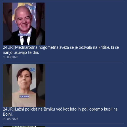
24UR┃Mednarodna nogometna zveza se je odzvala na kritike, ki se
nanjo usuvajo te dni.
10.08.2026
24UR┃Lažni policist na Brniku več kot leto in pol, opremo kupil na
Bolhi.
10.08.2026