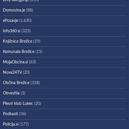
Brez kategorije
(255)
Domovina.je
(88)
ePosavje
(1.630)
info360.si
(323)
Knjižnica Brežice
(19)
Komunala Brežice
(15)
MojaObcina.si
(63)
Nova24TV
(20)
Občina Brežice
(318)
Obvestila
(3)
Plesni klub Lukec
(20)
Podkasti
(36)
Policija.si
(177)