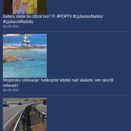
Katero dekle bo izbral Ivo? 💛 #POPTV #LjubezenNaVasi
#LjubavJeNaSelu
06.08.2026
Mojstrsko reševanje: helikopter lebdel nad skalami, ven skočili
reševalci
06.08.2026