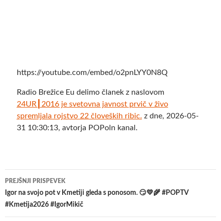
https://youtube.com/embed/o2pnLYY0N8Q
Radio Brežice Eu delimo članek z naslovom
24UR┃2016 je svetovna javnost prvič v živo
spremljala rojstvo 22 človeških ribic.
z dne, 2026-05-
31 10:30:13, avtorja POPoln kanal.
Krmarjenje
PREJŠNJI PRISPEVEK
po
Igor na svojo pot v Kmetiji gleda s ponosom. 😏💛🌾 #POPTV
#Kmetija2026 #IgorMikič
prispevkih