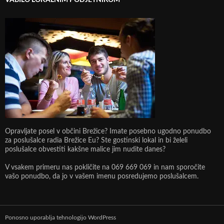
VABILO LOKALNIM PODJETNIKOM
Opravljate posel v občini Brežice? Imate posebno ugodno ponudbo
za poslušalce radia Brežice Eu? Ste gostinski lokal in bi želeli
poslušalce obvestiti kakšne malice jim nudite danes?
V vsakem primeru nas pokličite na 069 669 069 in nam sporočite
vašo ponudbo, da jo v vašem imenu posredujemo poslušalcem.
Ponosno uporablja tehnologijo WordPress