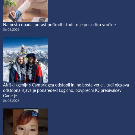
Namesto upada, porast poškodb: tudi to je posledica vročine
06.08.2026
Afriški »genij« s Cambridgea odstopil in, ne boste verjeli, tudi njegova
odstopna izjava je ponaredek! Logično, povprečni IQ prebivalcev
Gane je …..
06.08.2026