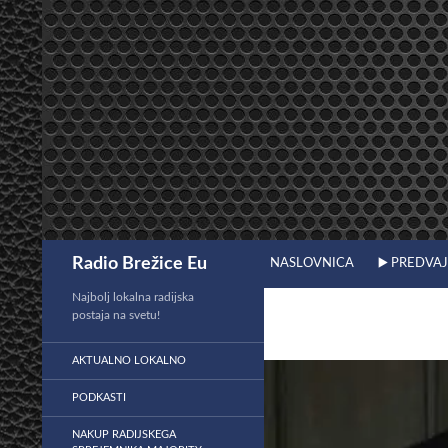
Preskoči
na
vsebino
Išči
Radio Brežice Eu
NASLOVNICA
▶️ PREDVA
Najbolj lokalna radijska
postaja na svetu!
AKTUALNO LOKALNO
PODKASTI
NAKUP RADIJSKEGA