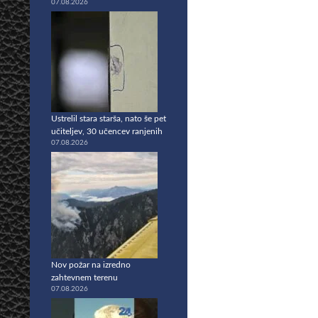
07.08.2026
Ustrelil stara starša, nato še pet
učiteljev, 30 učencev ranjenih
07.08.2026
Nov požar na izredno
zahtevnem terenu
07.08.2026