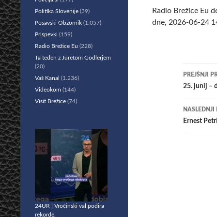
Radio Brežice Eu d
Politika Slovenije
(39)
dne, 2026-06-24 14
Posavski Obzornik
(1.057)
Prispevki
(159)
Radio Brežice Eu
(228)
Ta teden z Juretom Godlerjem
(20)
Krmar
PREJŠNJI P
Vaš Kanal
(1.236)
po
25. junij –
Videokom
(144)
Visit Brežice
(74)
prisp
NASLEDNJI
Ernest Petr
24UR | Vročinski val podira
rekorde.