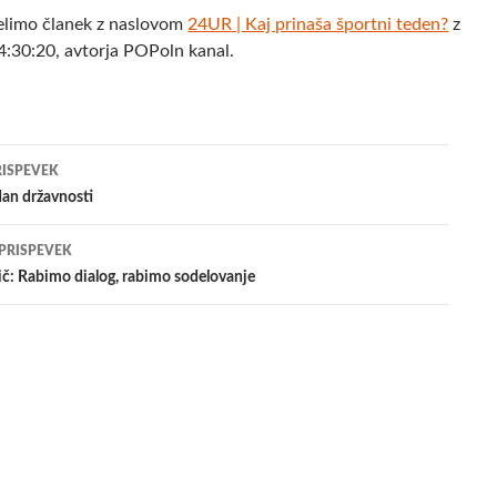
elimo članek z naslovom
24UR | Kaj prinaša športni teden?
z
:30:20, avtorja POPoln kanal.
jenje
RISPEVEK
 dan državnosti
evkih
 PRISPEVEK
ič: Rabimo dialog, rabimo sodelovanje