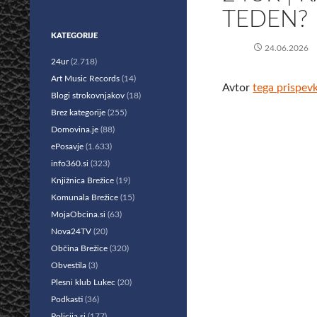
TEDEN?
KATEGORIJE
24.06.2026
24ur
(2.718)
Art Music Records
(14)
Avtor
tega prispev
Blogi strokovnjakov
(18)
Brez kategorije
(255)
Domovina.je
(88)
ePosavje
(1.633)
info360.si
(323)
Knjižnica Brežice
(19)
Komunala Brežice
(15)
MojaObcina.si
(63)
Nova24TV
(20)
Občina Brežice
(320)
Obvestila
(3)
Plesni klub Lukec
(20)
Podkasti
(36)
Policija.si
(177)