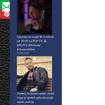
Gaunarji so nazaj! 🍻 V soboto
ob 20:00 na POP TV. 🤗
#POPTV #PrHostar
#slovenskifilmi
07.08.2026
[Video] Ne boste verjeli, zaradi
česar je spletni vplivnež prejel
vabilo policije