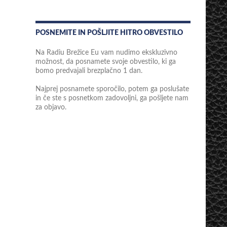
POSNEMITE IN POŠLJITE HITRO OBVESTILO
Na Radiu Brežice Eu vam nudimo ekskluzivno
možnost, da posnamete svoje obvestilo, ki ga
bomo predvajali brezplačno 1 dan.
Najprej posnamete sporočilo, potem ga poslušate
in če ste s posnetkom zadovoljni, ga pošljete nam
za objavo.