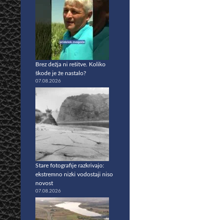
Brez dežja ni rešitve. Koliko
škode je že nastalo?
07.08.2026
Stare fotografije razkrivajo:
ekstremno nizki vodostaji niso
novost
07.08.2026