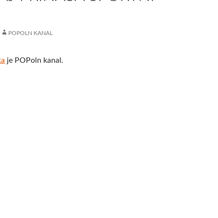
POPOLN KANAL
ka
je POPoln kanal.