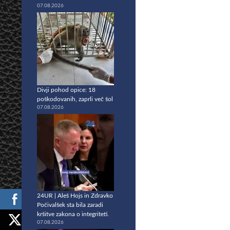
07.08.2026
Divji pohod opice: 18
poškodovanih, zaprli več šol
07.08.2026
24UR | Aleš Hojs in Zdravko
Počivalšek sta bila zaradi
kršitve zakona o integriteti.
07.08.2026