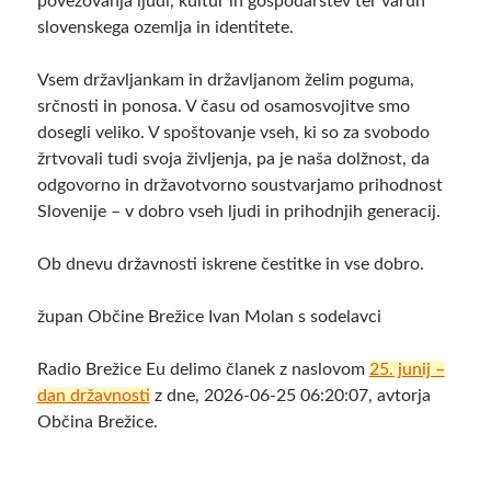
povezovanja ljudi, kultur in gospodarstev ter varuh
slovenskega ozemlja in identitete.
Vsem državljankam in državljanom želim poguma,
srčnosti in ponosa. V času od osamosvojitve smo
dosegli veliko. V spoštovanje vseh, ki so za svobodo
žrtvovali tudi svoja življenja, pa je naša dolžnost, da
odgovorno in državotvorno soustvarjamo prihodnost
Slovenije – v dobro vseh ljudi in prihodnjih generacij.
Ob dnevu državnosti iskrene čestitke in vse dobro.
župan Občine Brežice Ivan Molan
s sodelavci
Radio Brežice Eu delimo članek z naslovom
25. junij –
dan državnosti
z dne, 2026-06-25 06:20:07, avtorja
Občina Brežice.