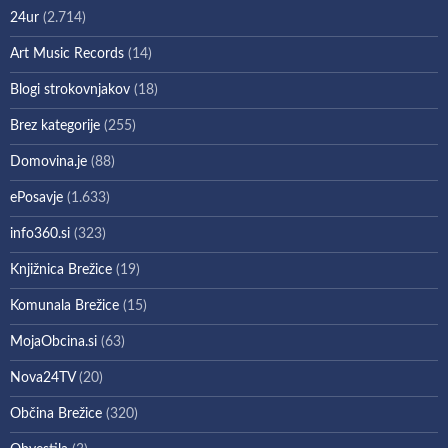
24ur
(2.714)
Art Music Records
(14)
Blogi strokovnjakov
(18)
Brez kategorije
(255)
Domovina.je
(88)
ePosavje
(1.633)
info360.si
(323)
Knjižnica Brežice
(19)
Komunala Brežice
(15)
MojaObcina.si
(63)
Nova24TV
(20)
Občina Brežice
(320)