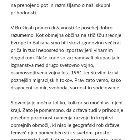
na prehojeno pot in razmišljamo o naši skupni
prihodnosti.
V Brežicah pomen državnosti še posebej dobro
razumemo. Kot obmejna občina na stičišču srednje
Evrope in Balkana smo bili skozi zgodovino večkrat
priča in tudi neposredno izpostavljeni viharnim
dogodkom. Naše kraje so zaznamovali okupacija in
izgnanstva med drugo svetovno vojno,
osamosvojitvena vojna leta 1991 ter številni izzivi
poznejših migracijskih tokov. Prav zato vemo, kako
dragoceni so mir, svoboda, varnost in sodelovanje.
Slovenija je močna toliko, kolikor so močni vsi njeni
kraji. Zato je pomembno, da država tudi v prihodnje
posebno pozornost namenja razvoju in krepitvi
obmejnih območij, ki niso le geografski rob države,
temveč njen pomemben stik s svetom, prostor