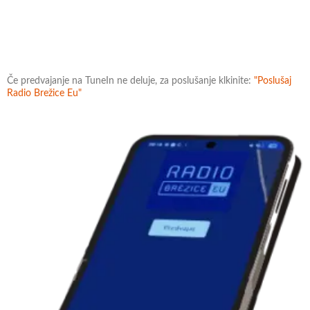
Če predvajanje na TuneIn ne deluje, za poslušanje klkinite:
"Poslušaj
Radio Brežice Eu"