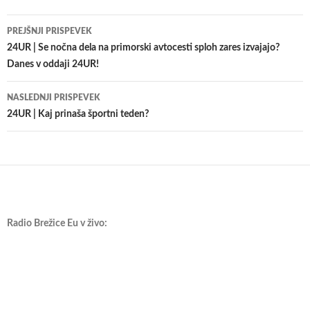
Krmarjenje
PREJŠNJI PRISPEVEK
po
24UR | Se nočna dela na primorski avtocesti sploh zares izvajajo?
Danes v oddaji 24UR!
prispevkih
NASLEDNJI PRISPEVEK
24UR | Kaj prinaša športni teden?
Radio Brežice Eu v živo: