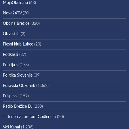
MojaObcina.si
(63)
Nova24TV
(20)
Občina Brežice
(320)
Obvestila
(3)
Plesni klub Lukec
(20)
Podkasti
(37)
Policija.si
(178)
Politika Slovenije
(39)
Posavski Obzornik
(1.062)
Prispevki
(159)
Radio Brežice Eu
(230)
Ta teden z Juretom Godlerjem
(20)
Vaš Kanal
(1.236)