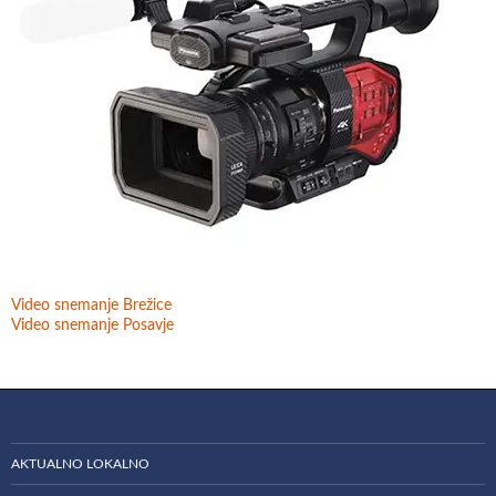
Video snemanje Brežice
Video snemanje Posavje
AKTUALNO LOKALNO