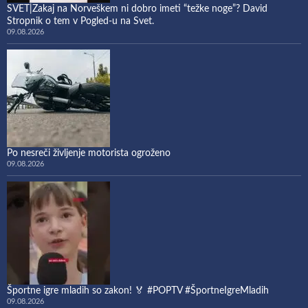
SVET|Zakaj na Norveškem ni dobro imeti “težke noge”? David
Stropnik o tem v Pogled-u na Svet.
09.08.2026
Po nesreči življenje motorista ogroženo
09.08.2026
Športne igre mladih so zakon! 🏅 #POPTV #ŠportneIgreMladih
09.08.2026