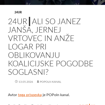
24UR
24UR┃ALI SO JANEZ
JANŠA, JERNEJ
VRTOVEC IN ANŽE
LOGAR PRI
OBLIKOVANJU
KOALICIJSKE POGODBE
SOGLASNI?
13.05.2026
POPOLN KANAL
Avtor
tega prispevka
je POPoln kanal.