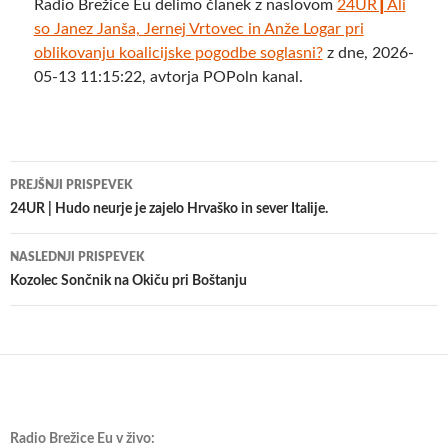
Radio Brežice Eu delimo članek z naslovom
24UR┃Ali
so Janez Janša, Jernej Vrtovec in Anže Logar pri
oblikovanju koalicijske pogodbe soglasni?
z dne, 2026-
05-13 11:15:22, avtorja POPoln kanal.
Krmarjenje
PREJŠNJI PRISPEVEK
po
24UR | Hudo neurje je zajelo Hrvaško in sever Italije.
prispevkih
NASLEDNJI PRISPEVEK
Kozolec Sončnik na Okiču pri Boštanju
Radio Brežice Eu v živo: