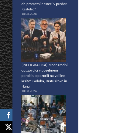
ob prometni nesreči v predoru
Kastelec?
10.08.2026
[INFOGRAFIKA] Mednarodni
opazovalci v posebnem
poročilu opozorili na volilne
kršitve Goloba, Bratuškove in
Hana
10.08.2026