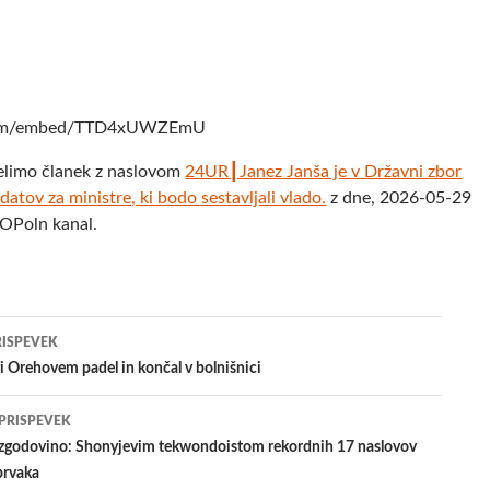
.com/embed/TTD4xUWZEmU
elimo članek z naslovom
24UR┃Janez Janša je v Državni zbor
datov za ministre, ki bodo sestavljali vlado.
z dne, 2026-05-29
POPoln kanal.
jenje
RISPEVEK
i Orehovem padel in končal v bolnišnici
evkih
 PRISPEVEK
 zgodovino: Shonyjevim tekwondoistom rekordnih 17 naslovov
prvaka