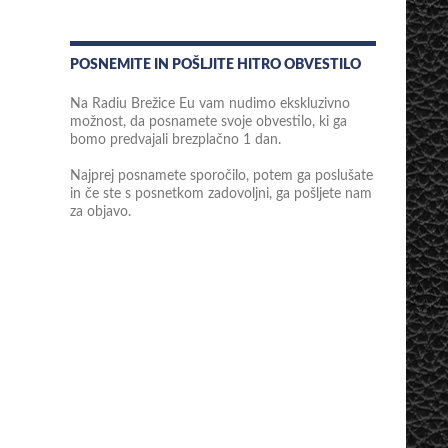
POSNEMITE IN POŠLJITE HITRO OBVESTILO
Na Radiu Brežice Eu vam nudimo ekskluzivno
možnost, da posnamete svoje obvestilo, ki ga
bomo predvajali brezplačno 1 dan.
Najprej posnamete sporočilo, potem ga poslušate
in če ste s posnetkom zadovoljni, ga pošljete nam
za objavo.