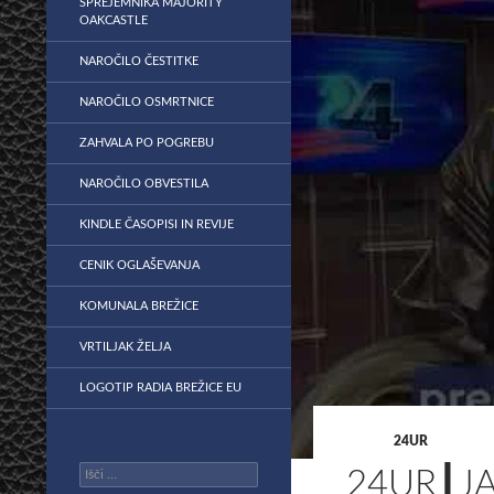
SPREJEMNIKA MAJORITY
OAKCASTLE
NAROČILO ČESTITKE
NAROČILO OSMRTNICE
ZAHVALA PO POGREBU
NAROČILO OBVESTILA
KINDLE ČASOPISI IN REVIJE
CENIK OGLAŠEVANJA
KOMUNALA BREŽICE
VRTILJAK ŽELJA
LOGOTIP RADIA BREŽICE EU
24UR
Išči:
24UR┃JA