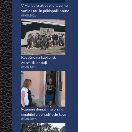
V Mariboru ukradeno tovorno
vozilo DAF in priklopnik Krone
09.08.2026
Kaotično na ljubljanski
železniški postaji
09.08.2026
Pogumni domačin svojemu
ugrabitelju ponudil celo kavo
09.08.2026