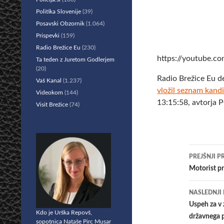
Politika Slovenije
(39)
Posavski Obzornik
(1.064)
Prispevki
(159)
Radio Brežice Eu
(230)
https://youtube
Ta teden z Juretom Godlerjem
(20)
Radio Brežice Eu d
Vaš Kanal
(1.237)
vložil seznam kandi
Videokom
(144)
13:15:58, avtorja 
Visit Brežice
(74)
Krmar
PREJŠNJI P
po
Motorist pr
prisp
NASLEDNJI
Uspeh za v
Kdo je Urška Repovš,
državnega 
sopotnica Nataše Pirc Musar