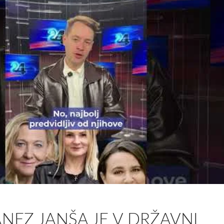
NEZ JANŠA JE V DRŽAVNI