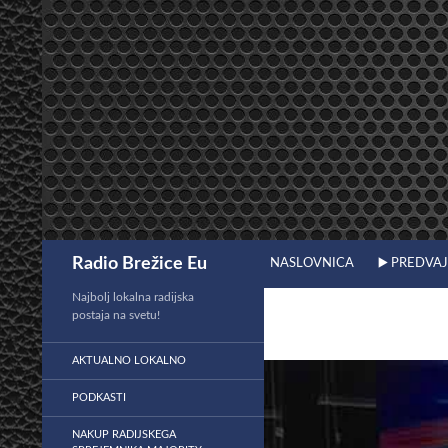
Preskoči
na
vsebino
Išči
Radio Brežice Eu
NASLOVNICA
▶️ PREDVA
Najbolj lokalna radijska
postaja na svetu!
AKTUALNO LOKALNO
PODKASTI
NAKUP RADIJSKEGA