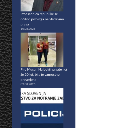
Predsednica republike se
očitno požvižga na vladavino
prava
10.08.2026
Pirc Musar: Najboljši prijateljici
že 20 let, bila je varnostno
preverjena
09.08.2026