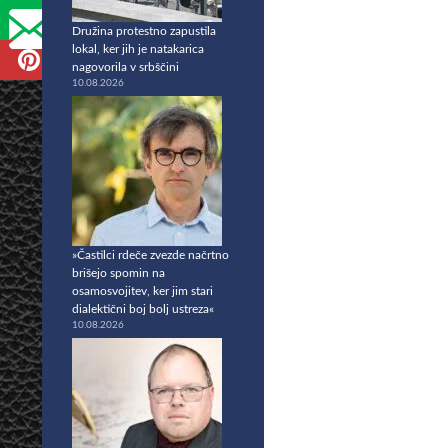
Družina protestno zapustila
lokal, ker jih je natakarica
nagovorila v srbščini
10.08.2026
»Častilci rdeče zvezde načrtno
brišejo spomin na
osamosvojitev, ker jim stari
dialektični boj bolj ustreza«
10.08.2026