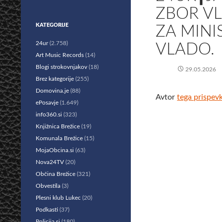
ZBOR V
KATEGORIJE
ZA MINI
24ur
(2.758)
VLADO.
Art Music Records
(14)
Blogi strokovnjakov
(18)
29.05.2026
Brez kategorije
(255)
Domovina.je
(88)
Avtor
tega prispev
ePosavje
(1.649)
info360.si
(323)
Knjižnica Brežice
(19)
Komunala Brežice
(15)
MojaObcina.si
(63)
Nova24TV
(20)
Občina Brežice
(321)
Obvestila
(3)
Plesni klub Lukec
(20)
Podkasti
(37)
Policija.si
(180)