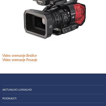
Video snemanje Brežice
Video snemanje Posavje
AKTUALNO LOKALNO
PODKASTI