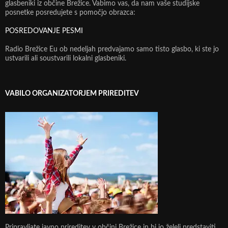
glasbeniki iz občine Brežice. Vabimo vas, da nam vaše studijske
posnetke posredujete s pomočjo obrazca:
POSREDOVANJE PESMI
Radio Brežice Eu ob nedeljah predvajamo samo tisto glasbo, ki ste jo
ustvarili ali soustvarili lokalni glasbeniki.
VABILO ORGANIZATORJEM PRIREDITEV
Pripravljate javno prireditev v občini Brežice in bi jo želeli predstaviti