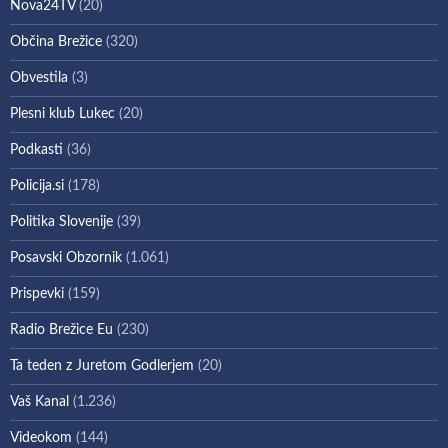
Nova24TV
(20)
Občina Brežice
(320)
Obvestila
(3)
Plesni klub Lukec
(20)
Podkasti
(36)
Policija.si
(178)
Politika Slovenije
(39)
Posavski Obzornik
(1.061)
Prispevki
(159)
Radio Brežice Eu
(230)
Ta teden z Juretom Godlerjem
(20)
Vaš Kanal
(1.236)
Videokom
(144)