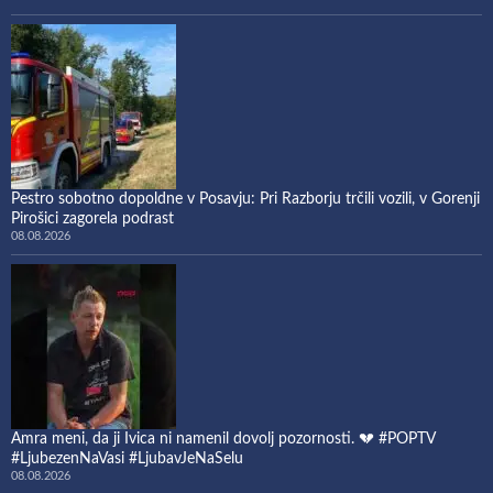
Pestro sobotno dopoldne v Posavju: Pri Razborju trčili vozili, v Gorenji
Pirošici zagorela podrast
08.08.2026
Amra meni, da ji Ivica ni namenil dovolj pozornosti. 💔 #POPTV
#LjubezenNaVasi #LjubavJeNaSelu
08.08.2026