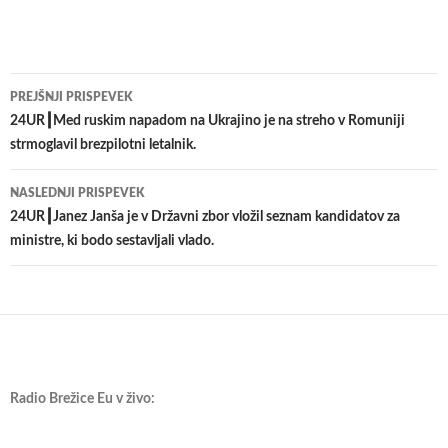
Krmarjenje
PREJŠNJI PRISPEVEK
po
24UR┃Med ruskim napadom na Ukrajino je na streho v Romuniji
strmoglavil brezpilotni letalnik.
prispevkih
NASLEDNJI PRISPEVEK
24UR┃Janez Janša je v Državni zbor vložil seznam kandidatov za
ministre, ki bodo sestavljali vlado.
Radio Brežice Eu v živo: