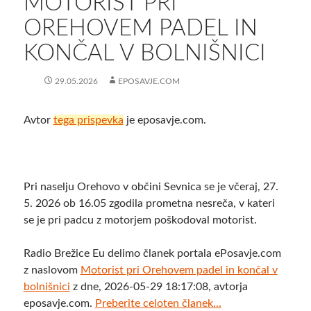
MOTORIST PRI
OREHOVEM PADEL IN
KONČAL V BOLNIŠNICI
29.05.2026
EPOSAVJE.COM
Avtor
tega prispevka
je eposavje.com.
Pri naselju Orehovo v občini Sevnica se je včeraj, 27.
5. 2026 ob 16.05 zgodila prometna nesreča, v kateri
se je pri padcu z motorjem poškodoval motorist.
Radio Brežice Eu delimo članek portala ePosavje.com
z naslovom
Motorist pri Orehovem padel in končal v
bolnišnici
z dne, 2026-05-29 18:17:08, avtorja
eposavje.com.
Preberite celoten članek...