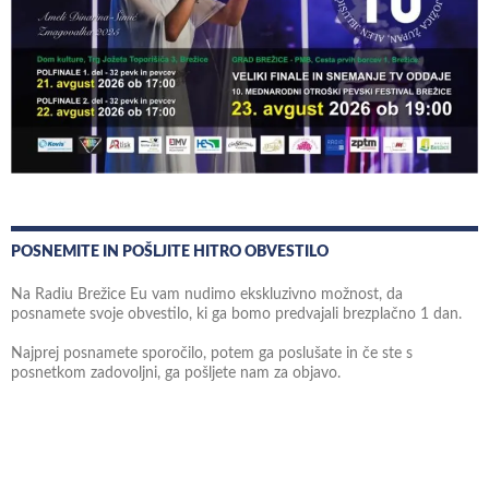
POSNEMITE IN POŠLJITE HITRO OBVESTILO
Na Radiu Brežice Eu vam nudimo ekskluzivno možnost, da
posnamete svoje obvestilo, ki ga bomo predvajali brezplačno 1 dan.
Najprej posnamete sporočilo, potem ga poslušate in če ste s
posnetkom zadovoljni, ga pošljete nam za objavo.