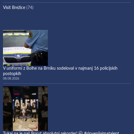
Visit Brežice
(74)
V uniformi z Bolhe na Brniku sodeloval v najmanj 16 policijskih
postopkih
08.08.2026
Tukaj pa je naš Borut absolutni rekorder! 🤭 #slovenijaimatalent