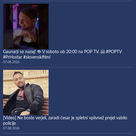
Gaunarji so nazaj! 🍻 V soboto ob 20:00 na POP TV. 🤗 #POPTV
#PrHostar #slovenskifilmi
07.08.2026
[Video] Ne boste verjeli, zaradi česar je spletni vplivnež prejel vabilo
policije
07.08.2026