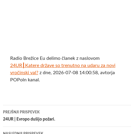
Radio Brežice Eu delimo članek z naslovom
24UR┃Katere države so trenutno na udaru za novi
vročinski val?
z dne, 2026-07-08 14:00:58, avtorja
POPoln kanal.
Krmarjenje
PREJŠNJI PRISPEVEK
po
24UR | Evropo dušijo požari.
prispevkih
NASLEDNJI PRISPEVEK