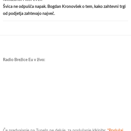
Švica ne odpušča napak. Bogdan Kronovšek o tem, kako zahtevni trgi
od podjetja zahtevajo največ.
Radio Brežice Eu v živo:
Če predvajanje na TuneIn ne deluje, za poslušanje klkinite:
"Poslušaj