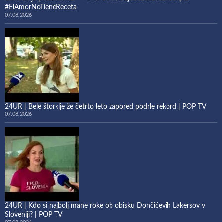
#ElAmorNoTieneReceta
07.08.2026
24UR | Bele štorklje že četrto leto zapored podrle rekord | POP TV
07.08.2026
24UR | Kdo si najbolj mane roke ob obisku Dončićevih Lakersov v
Sloveniji? | POP TV