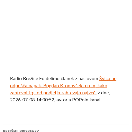
Radio Brežice Eu delimo članek z naslovom
Švica ne
odpušča napak. Bogdan Kronovšek o tem, kako
zahtevni trgi od podjetja zahtevajo največ.
z dne,
2026-07-08 14:00:52, avtorja POPoln kanal.
Krmarjenje
PREJŠNJI PRISPEVEK