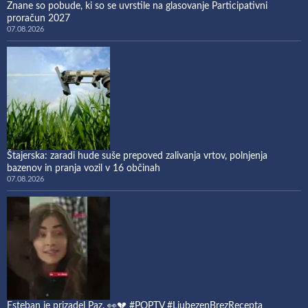
Znane so pobude, ki so se uvrstile na glasovanje Participativni
proračun 2027
07.08.2026
Štajerska: zaradi hude suše prepoved zalivanja vrtov, polnjenja
bazenov in pranja vozil v 16 občinah
07.08.2026
Esteban je prizadel Paz. 👀💔 #POPTV #LjubezenBrezRecepta