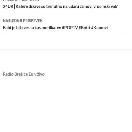
po
24UR┃Katere države so trenutno na udaru za novi vročinski val?
prispevkih
NASLEDNJI PRISPEVEK
Babi je bila ves ta čas morilka. 👀 #POPTV #Botri #Kumovi
Radio Brežice Eu v živo: