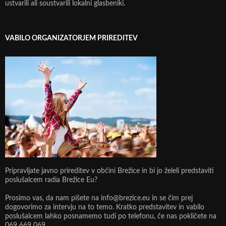
ustvarili ali soustvarili lokalni glasbeniki.
VABILO ORGANIZATORJEM PRIREDITEV
Pripravljate javno prireditev v občini Brežice in bi jo želeli predstaviti
poslušalcem radia Brežice Eu?
Prosimo vas, da nam pišete na info@brezice.eu in se čim prej
dogovorimo za intervju na to temo. Kratko predstavitev in vabilo
poslušalcem lahko posnamemo tudi po telefonu, če nas pokličete na
069 669 069.