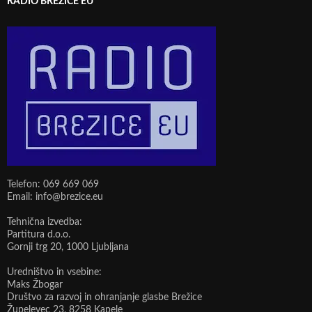
RADIO BREŽICE EU
Telefon: 069 669 069
Email: info@brezice.eu
Tehnična izvedba:
Partitura d.o.o.
Gornji trg 20, 1000 Ljubljana
Uredništvo in vsebine:
Maks Žbogar
Društvo za razvoj in ohranjanje glasbe Brežice
Župelevec 23, 8258 Kapele