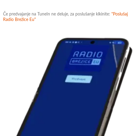
Če predvajanje na TuneIn ne deluje, za poslušanje klkinite:
"Poslušaj
Radio Brežice Eu"