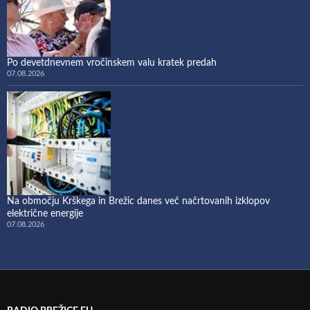
Po devetdnevnem vročinskem valu kratek predah
07.08.2026
Na območju Krškega in Brežic danes več načrtovanih izklopov
električne energije
07.08.2026