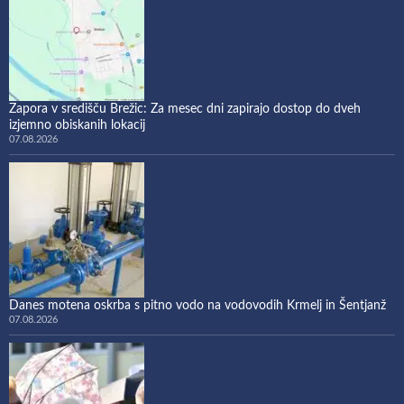
Zapora v središču Brežic: Za mesec dni zapirajo dostop do dveh
izjemno obiskanih lokacij
07.08.2026
Danes motena oskrba s pitno vodo na vodovodih Krmelj in Šentjanž
07.08.2026