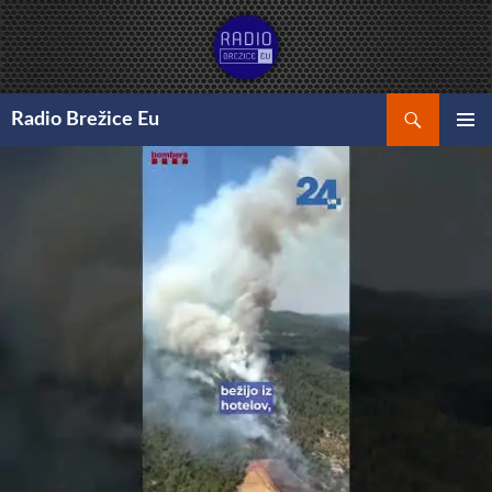
Preskoči
na
vsebino
Išči
Radio Brežice Eu
GLAVNI
MENI