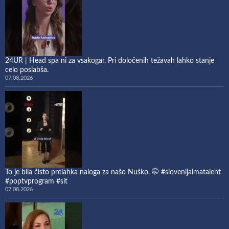
24UR | Head spa ni za vsakogar. Pri določenih težavah lahko stanje
celo poslabša.
07.08.2026
To je bila čisto prelahka naloga za našo Nuško. 🤭 #slovenijaimatalent
#poptvprogram #sit
07.08.2026