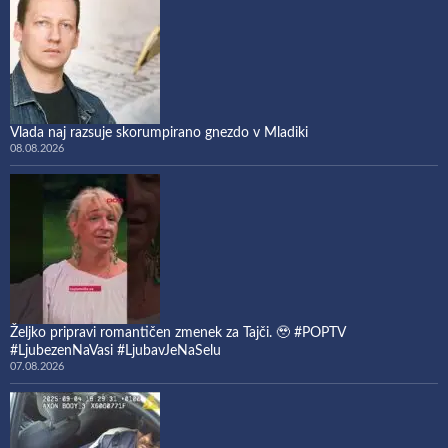
Vlada naj razsuje skorumpirano gnezdo v Mladiki
08.08.2026
Željko pripravi romantičen zmenek za Tajči. 🥹 #POPTV
#LjubezenNaVasi #LjubavJeNaSelu
07.08.2026