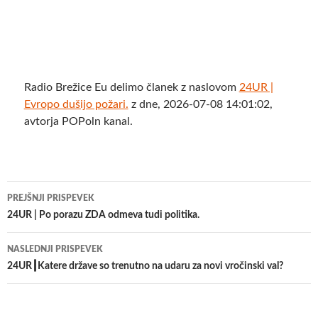
Radio Brežice Eu delimo članek z naslovom
24UR |
Evropo dušijo požari.
z dne, 2026-07-08 14:01:02,
avtorja POPoln kanal.
Krmarjenje
PREJŠNJI PRISPEVEK
po
24UR | Po porazu ZDA odmeva tudi politika.
prispevkih
NASLEDNJI PRISPEVEK
24UR┃Katere države so trenutno na udaru za novi vročinski val?