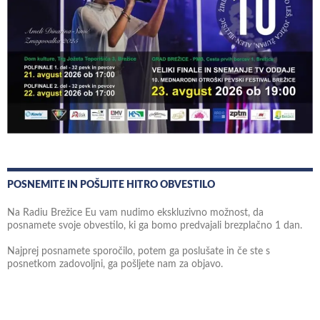
POSNEMITE IN POŠLJITE HITRO OBVESTILO
Na Radiu Brežice Eu vam nudimo ekskluzivno možnost, da
posnamete svoje obvestilo, ki ga bomo predvajali brezplačno 1 dan.
Najprej posnamete sporočilo, potem ga poslušate in če ste s
posnetkom zadovoljni, ga pošljete nam za objavo.