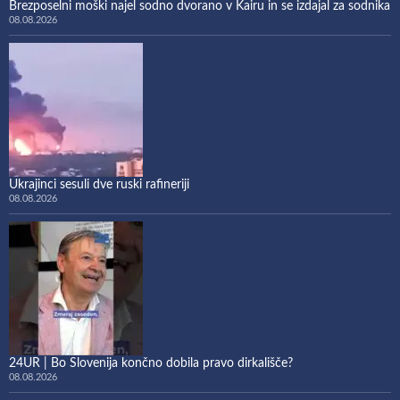
Brezposelni moški najel sodno dvorano v Kairu in se izdajal za sodnika
08.08.2026
Ukrajinci sesuli dve ruski rafineriji
08.08.2026
24UR | Bo Slovenija končno dobila pravo dirkališče?
08.08.2026