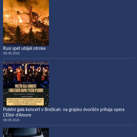
Rusi spet ubijali otroke
08.08.2026
Poletni gala koncert v Brežicah: na grajsko dvorišče prihaja opera
L’Elisir d’Amore
08.08.2026