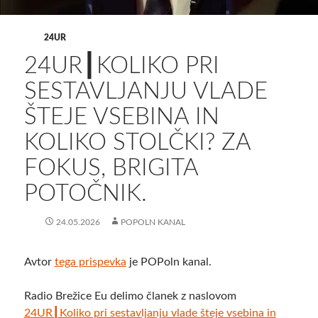
24UR
24UR┃KOLIKO PRI
SESTAVLJANJU VLADE
ŠTEJE VSEBINA IN
KOLIKO STOLČKI? ZA
FOKUS, BRIGITA
POTOČNIK.
24.05.2026
POPOLN KANAL
Avtor
tega prispevka
je POPoln kanal.
Radio Brežice Eu delimo članek z naslovom
24UR┃Koliko pri sestavljanju vlade šteje vsebina in