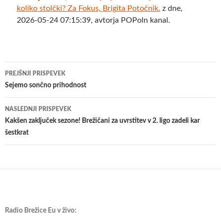
koliko stolčki? Za Fokus, Brigita Potočnik.
z dne,
2026-05-24 07:15:39, avtorja POPoln kanal.
Krmarjenje
PREJŠNJI PRISPEVEK
po
Sejemo sončno prihodnost
prispevkih
NASLEDNJI PRISPEVEK
Kakšen zaključek sezone! Brežičani za uvrstitev v 2. ligo zadeli kar
šestkrat
Radio Brežice Eu v živo: