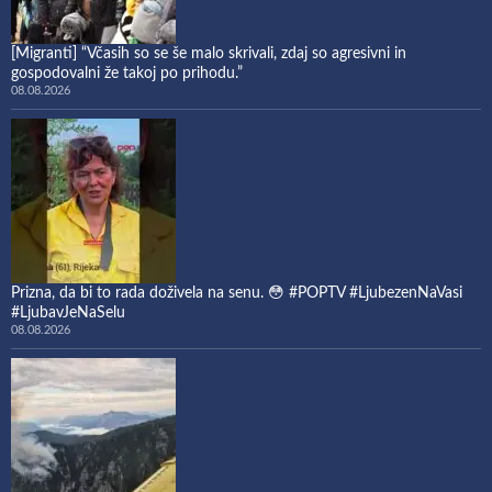
[Migranti] “Včasih so se še malo skrivali, zdaj so agresivni in
gospodovalni že takoj po prihodu.”
08.08.2026
Prizna, da bi to rada doživela na senu. 😳 #POPTV #LjubezenNaVasi
#LjubavJeNaSelu
08.08.2026