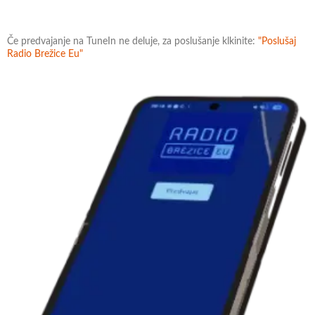
Če predvajanje na TuneIn ne deluje, za poslušanje klkinite:
"Poslušaj
Radio Brežice Eu"