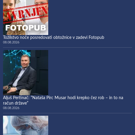
Tožilstvo noče posredovati obtožnice v zadevi Fotopub
08.08.2026
Aljuš Pertinač: “Nataša Pirc Musar hodi krepko čez rob – in to na
račun države”
08.08.2026