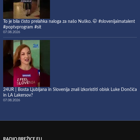
To je bila čisto prelahka naloga za našo Nuško. 🤭 #slovenijaimatalent
#poptvprogram #sit
07.08.2026
24UR | Bosta Ljubljana in Slovenija znali izkoristiti obisk Luke Dončića
in LA Lakersov?
07.08.2026
RADIO BREŽICE EU