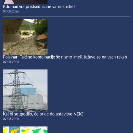
Kdo nadzira predsedničine varnostnike?
07.08.2026
Polajnar: Takšne kombinacije še nismo imeli, težave so na vseh rekah
07.08.2026
Kaj bi se zgodilo, če pride do ustavitve NEK?
07.08.2026