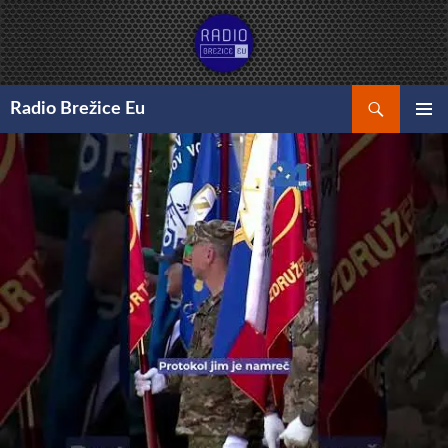
Preskoči
na
vsebino
Išči
Radio Brežice Eu
GLAVNI
MENI