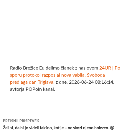
Radio Brežice Eu delimo članek z naslovom
24UR | Po
sporu protokol razposlal nova vabila, Svoboda
predlaga dan Triglava.
z dne, 2026-06-24 08:16:14,
avtorja POPoln kanal.
Krmarjenje
PREJŠNJI PRISPEVEK
po
Želi si, da bi jo videli takšno, kot je – ne skozi njeno bolezen. 🥺