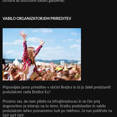
ustvarili ali soustvarili lokalni glasbeniki.
VABILO ORGANIZATORJEM PRIREDITEV
Pripravljate javno prireditev v občini Brežice in bi jo želeli predstaviti
poslušalcem radia Brežice Eu?
Prosimo vas, da nam pišete na info@brezice.eu in se čim prej
dogovorimo za intervju na to temo. Kratko predstavitev in vabilo
poslušalcem lahko posnamemo tudi po telefonu, če nas pokličete na
069 669 069.