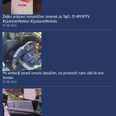
Željko pripravi romantičen zmenek za Tajči. 🥹 #POPTV
#LjubezenNaVasi #LjubavJeNaSelu
07.08.2026
Po aretaciji zaradi umora izpuščen, na prostosti nato ubil še eno
žensko
07.08.2026