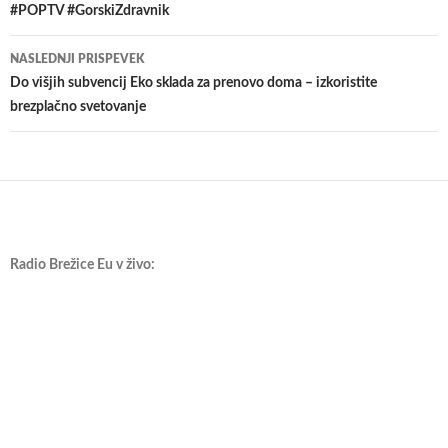
#POPTV #GorskiZdravnik
prispevkih
NASLEDNJI PRISPEVEK
​Do višjih subvencij Eko sklada za prenovo doma – izkoristite
brezplačno svetovanje
Radio Brežice Eu v živo: