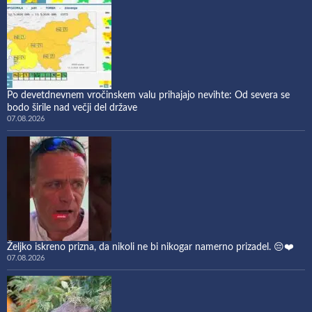
Po devetdnevnem vročinskem valu prihajajo nevihte: Od severa se
bodo širile nad večji del države
07.08.2026
Željko iskreno prizna, da nikoli ne bi nikogar namerno prizadel. 😔❤️
07.08.2026