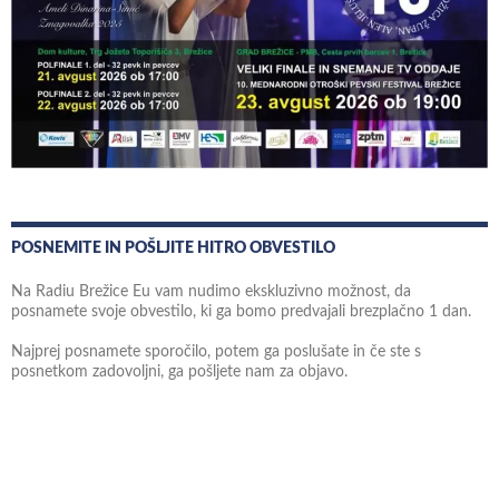
POSNEMITE IN POŠLJITE HITRO OBVESTILO
Na Radiu Brežice Eu vam nudimo ekskluzivno možnost, da
posnamete svoje obvestilo, ki ga bomo predvajali brezplačno 1 dan.
Najprej posnamete sporočilo, potem ga poslušate in če ste s
posnetkom zadovoljni, ga pošljete nam za objavo.