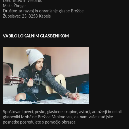
Uredništvo in vsebine:
Maks Žbogar
Društvo za razvoj in ohranjanje glasbe Brežice
Župelevec 23, 8258 Kapele
VABILO LOKALNIM GLASBENIKOM
Spoštovani pevci, pevke, glasbene skupine, avtorji, aranžerji in ostali
glasbeniki iz občine Brežice. Vabimo vas, da nam vaše studijske
posnetke posredujete s pomočjo obrazca: