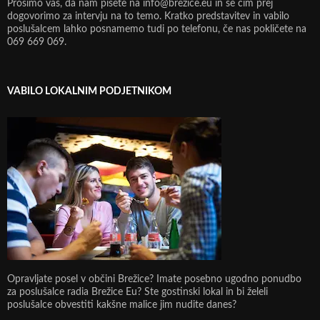
Prosimo vas, da nam pišete na info@brezice.eu in se čim prej
dogovorimo za intervju na to temo. Kratko predstavitev in vabilo
poslušalcem lahko posnamemo tudi po telefonu, če nas pokličete na
069 669 069.
VABILO LOKALNIM PODJETNIKOM
Opravljate posel v občini Brežice? Imate posebno ugodno ponudbo
za poslušalce radia Brežice Eu? Ste gostinski lokal in bi želeli
poslušalce obvestiti kakšne malice jim nudite danes?