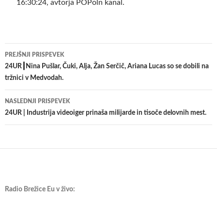
16:30:24, avtorja POPoln kanal.
Krmarjenje
PREJŠNJI PRISPEVEK
po
24UR┃Nina Pušlar, Čuki, Alja, Žan Serčič, Ariana Lucas so se dobili na
tržnici v Medvodah.
prispevkih
NASLEDNJI PRISPEVEK
24UR | Industrija videoiger prinaša milijarde in tisoče delovnih mest.
Radio Brežice Eu v živo: