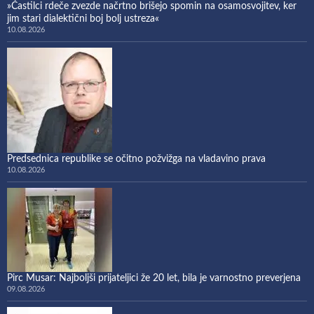
»Častilci rdeče zvezde načrtno brišejo spomin na osamosvojitev, ker
jim stari dialektični boj bolj ustreza«
10.08.2026
Predsednica republike se očitno požvižga na vladavino prava
10.08.2026
Pirc Musar: Najboljši prijateljici že 20 let, bila je varnostno preverjena
09.08.2026