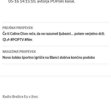
05-16 14:15:10, avtorja POPoln kanal.
Krmarjenje
PREJŠNJI PRISPEVEK
po
Če ti Celine Dion reče, da ne razumeš ljubezni… potem verjetno drži.
😏🎶 #POPTV #film
prispevkih
NASLEDNJI PRISPEVEK
Novo šolsko športno igrišče na Blanci dobiva končno podobo
Radio Brežice Eu v živo: