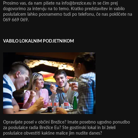
Prosimo vas, da nam pišete na info@brezice.eu in se čim prej
dogovorimo za intervju na to temo. Kratko predstavitev in vabilo
poslušalcem lahko posnamemo tudi po telefonu, če nas pokličete na
069 669 069.
VABILO LOKALNIM PODJETNIKOM
Opravljate posel v občini Brežice? Imate posebno ugodno ponudbo
za poslušalce radia Brežice Eu? Ste gostinski lokal in bi želeli
poslušalce obvestiti kakšne malice jim nudite danes?