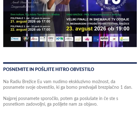
POSNEMITE IN POŠLJITE HITRO OBVESTILO
Na Radiu Brežice Eu vam nudimo ekskluzivno možnost, da
posnamete svoje obvestilo, ki ga bomo predvajali brezplačno 1 dan.
Najprej posnamete sporočilo, potem ga poslušate in če ste s
posnetkom zadovoljni, ga pošljete nam za objavo.