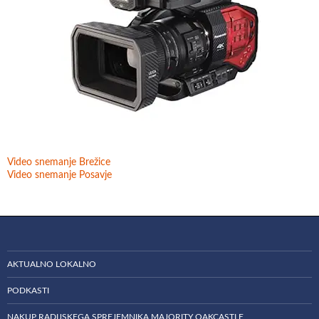
Video snemanje Brežice
Video snemanje Posavje
AKTUALNO LOKALNO
PODKASTI
NAKUP RADIJSKEGA SPREJEMNIKA MAJORITY OAKCASTLE