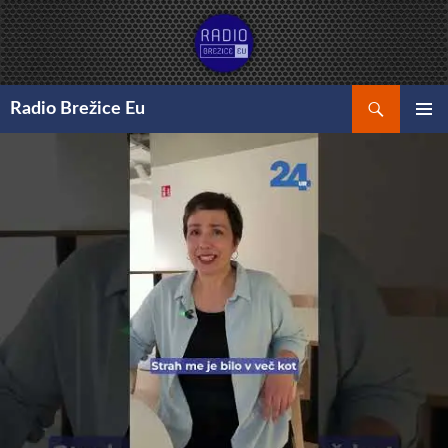
Preskoči
na
vsebino
Išči
Radio Brežice Eu
GLAVNI
MENI