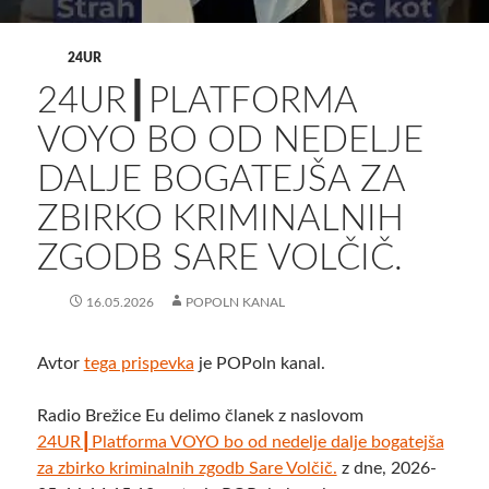
24UR
24UR┃PLATFORMA
VOYO BO OD NEDELJE
DALJE BOGATEJŠA ZA
ZBIRKO KRIMINALNIH
ZGODB SARE VOLČIČ.
16.05.2026
POPOLN KANAL
Avtor
tega prispevka
je POPoln kanal.
Radio Brežice Eu delimo članek z naslovom
24UR┃Platforma VOYO bo od nedelje dalje bogatejša
za zbirko kriminalnih zgodb Sare Volčič.
z dne, 2026-