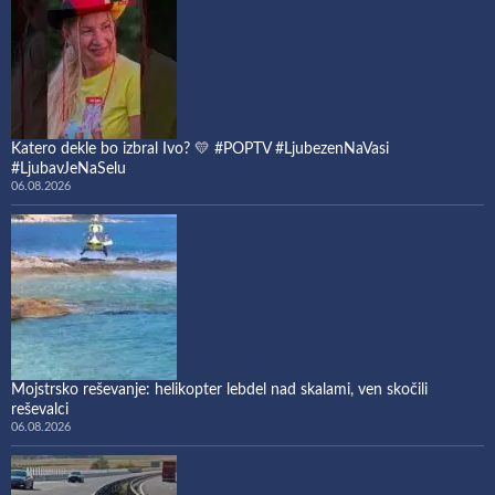
Katero dekle bo izbral Ivo? 💛 #POPTV #LjubezenNaVasi
#LjubavJeNaSelu
06.08.2026
Mojstrsko reševanje: helikopter lebdel nad skalami, ven skočili
reševalci
06.08.2026