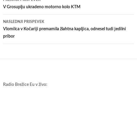
po
V Grosuplju ukradeno motorno kolo KTM
prispevkih
NASLEDNJI PRISPEVEK
Vlomilca v Kočariji premamila žlahtna kapljica, odnesel tudi jedilni
pribor
Radio Brežice Eu v živo: