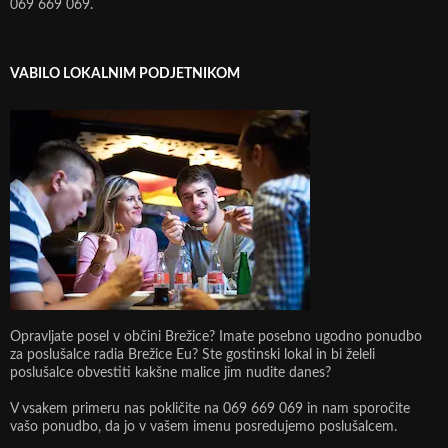
069 669 069.
VABILO LOKALNIM PODJETNIKOM
Opravljate posel v občini Brežice? Imate posebno ugodno ponudbo
za poslušalce radia Brežice Eu? Ste gostinski lokal in bi želeli
poslušalce obvestiti kakšne malice jim nudite danes?
V vsakem primeru nas pokličite na 069 669 069 in nam sporočite
vašo ponudbo, da jo v vašem imenu posredujemo poslušalcem.