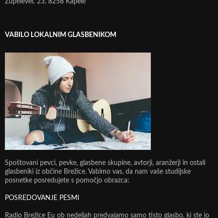
Župelevec 23, 8258 Kapele
VABILO LOKALNIM GLASBENIKOM
Spoštovani pevci, pevke, glasbene skupine, avtorji, aranžerji in ostali
glasbeniki iz občine Brežice. Vabimo vas, da nam vaše studijske
posnetke posredujete s pomočjo obrazca:
POSREDOVANJE PESMI
Radio Brežice Eu ob nedeljah predvajamo samo tisto glasbo, ki ste jo