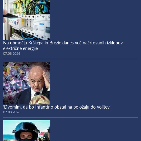
Na območju Krškega in Brežic danes več načrtovanih izklopov
električne energije
07.08.2026
‘Dvomim, da bo Infantino obstal na položaju do volitev’
07.08.2026