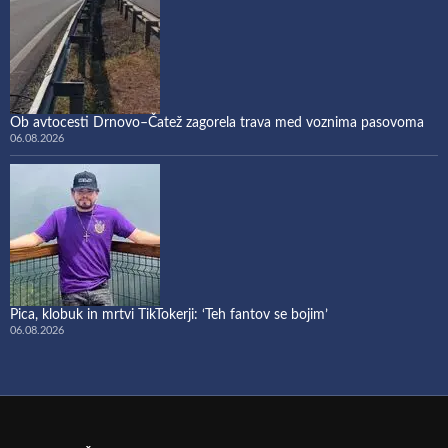
Ob avtocesti Drnovo–Čatež zagorela trava med voznima pasovoma
06.08.2026
Pica, klobuk in mrtvi TikTokerji: ‘Teh fantov se bojim’
06.08.2026