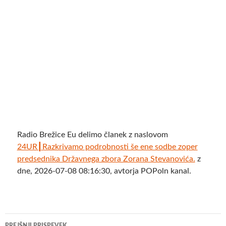
Radio Brežice Eu delimo članek z naslovom
24UR┃Razkrivamo podrobnosti še ene sodbe zoper
predsednika Državnega zbora Zorana Stevanovića.
z
dne, 2026-07-08 08:16:30, avtorja POPoln kanal.
Krmarjenje
PREJŠNJI PRISPEVEK