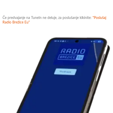
Če predvajanje na TuneIn ne deluje, za poslušanje klkinite:
"Poslušaj
Radio Brežice Eu"