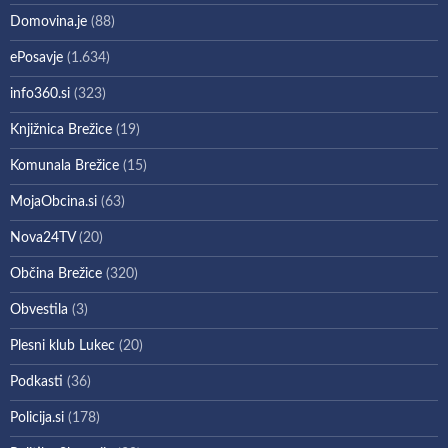
Domovina.je
(88)
ePosavje
(1.634)
info360.si
(323)
Knjižnica Brežice
(19)
Komunala Brežice
(15)
MojaObcina.si
(63)
Nova24TV
(20)
Občina Brežice
(320)
Obvestila
(3)
Plesni klub Lukec
(20)
Podkasti
(36)
Policija.si
(178)