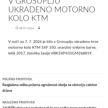
V GROSUPLJU
UKRADENO MOTORNO
KOLO KTM
08.07.2026
V noči na 7. 7. 2026 je bilo v Grosuplju ukradeno kros
motorno kolo KTM SXF 350, oranžno srebrne barve,
letik 2017, številka šasije VBKSXP435GM268819.
Krmarjenje
PREJŠNJI PRISPEVEK
po
Razglašena velika požarna ogroženost okolja na območju celotne
države
prispevkih
NASLEDNJI PRISPEVEK