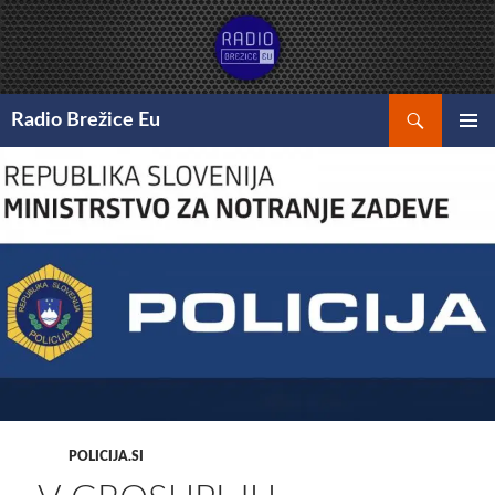
Preskoči
na
vsebino
Išči
Radio Brežice Eu
GLAVNI
MENI
POLICIJA.SI