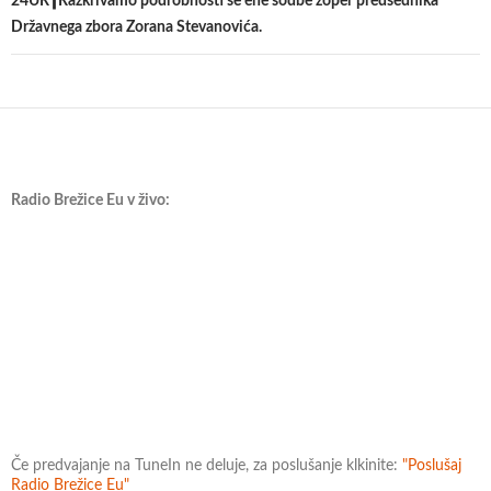
24UR┃Razkrivamo podrobnosti še ene sodbe zoper predsednika
Državnega zbora Zorana Stevanovića.
Radio Brežice Eu v živo:
Če predvajanje na TuneIn ne deluje, za poslušanje klkinite:
"Poslušaj
Radio Brežice Eu"