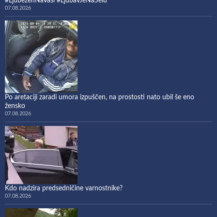
#LjubezenNaVasi #LjubavJeNaSelu
07.08.2026
Po aretaciji zaradi umora izpuščen, na prostosti nato ubil še eno
žensko
07.08.2026
Kdo nadzira predsedničine varnostnike?
07.08.2026