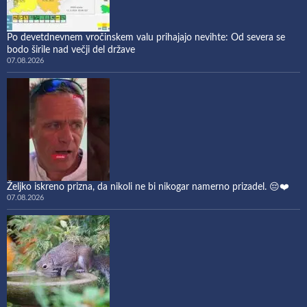
Po devetdnevnem vročinskem valu prihajajo nevihte: Od severa se
bodo širile nad večji del države
07.08.2026
Željko iskreno prizna, da nikoli ne bi nikogar namerno prizadel. 😔❤️
07.08.2026