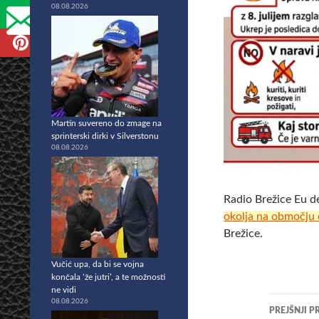
08.08.2026
Martin suvereno do zmage na
sprinterski dirki v Silverstonu
08.08.2026
Radio Brežice Eu d
okolja na območju 
Brežice.
Vučić upa, da bi se vojna
končala ‘že jutri’, a te možnosti
ne vidi
Krmar
08.08.2026
PREJŠNJI P