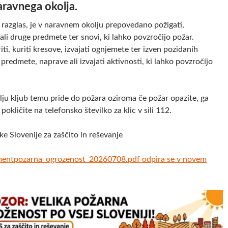
ravnega okolja.
 razglas, je v naravnem okolju prepovedano požigati,
li druge predmete ter snovi, ki lahko povzročijo požar.
ti, kuriti kresove, izvajati ognjemete ter izven pozidanih
 predmete, naprave ali izvajati aktivnosti, ki lahko povzročijo
ju kljub temu pride do požara oziroma če požar opazite, ga
 pokličite na telefonsko številko za klic v sili 112.
ke Slovenije za zaščito in reševanje
ment
pozarna_ogrozenost_20260708.pdf
odpira se v novem