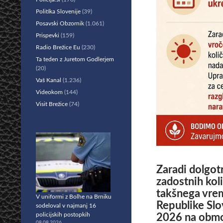
Politika Slovenije
(39)
Posavski Obzornik
(1.061)
Prispevki
(159)
Radio Brežice Eu
(230)
Ta teden z Juretom Godlerjem
(20)
Vaš Kanal
(1.236)
Videokom
(144)
Visit Brežice
(74)
Zaradi dolgot
zadostnih kol
takšnega vrem
V uniformi z Bolhe na Brniku
Republike Slov
sodeloval v najmanj 16
policijskih postopkih
2026 na območ
08.08.2026