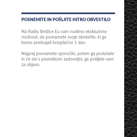
POSNEMITE IN POŠLJITE HITRO OBVESTILO
Na Radiu Brežice Eu vam nudimo ekskluzivno
možnost, da posnamete svoje obvestilo, ki ga
bomo predvajali brezplačno 1 dan.
Najprej posnamete sporočilo, potem ga poslušate
in če ste s posnetkom zadovoljni, ga pošljete nam
za objavo.