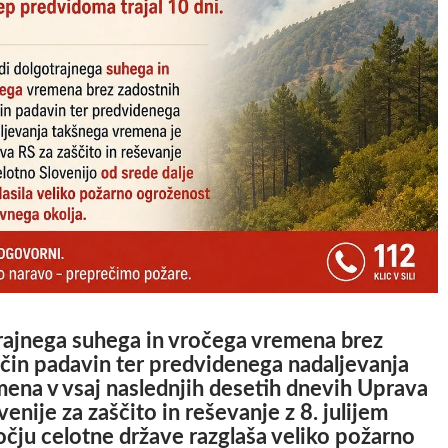
rajnega suhega in vročega vremena brez
ičin padavin ter predvidenega nadaljevanja
ena v vsaj naslednjih desetih dnevih Uprava
enije za zaščito in reševanje z 8. julijem
ju celotne države razglaša veliko požarno