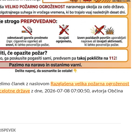
elimo članek z naslovom
Razglašena velika požarna ogroženost
celotne države
z dne, 2026-07-08 07:00:50, avtorja Občina
jenje
RISPEVEK