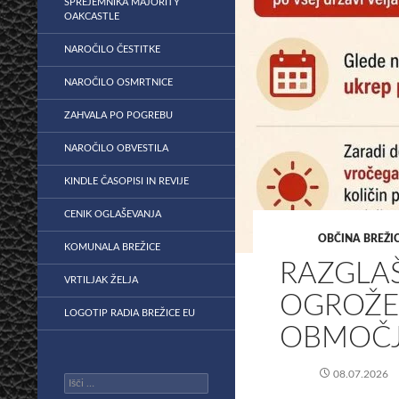
SPREJEMNIKA MAJORITY
OAKCASTLE
NAROČILO ČESTITKE
NAROČILO OSMRTNICE
ZAHVALA PO POGREBU
NAROČILO OBVESTILA
KINDLE ČASOPISI IN REVIJE
CENIK OGLAŠEVANJA
OBČINA BREŽI
KOMUNALA BREŽICE
RAZGLA
VRTILJAK ŽELJA
OGROŽE
LOGOTIP RADIA BREŽICE EU
OBMOČJ
08.07.2026
Išči: