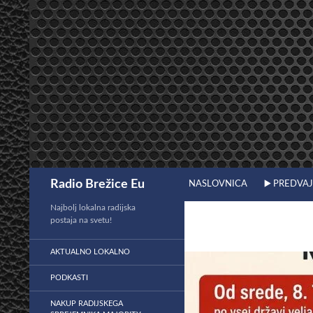
Preskoči
na
vsebino
Išči
Radio Brežice Eu
NASLOVNICA
▶️ PREDVA
Najbolj lokalna radijska
postaja na svetu!
AKTUALNO LOKALNO
PODKASTI
NAKUP RADIJSKEGA