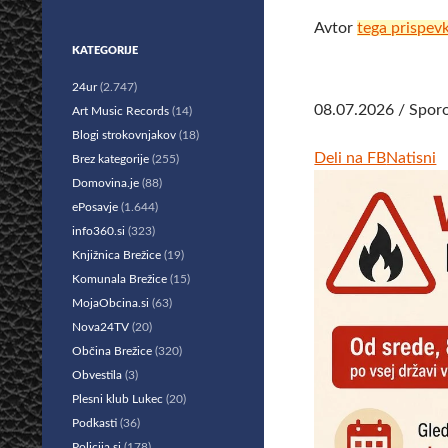
Avtor
tega prispev
KATEGORIJE
24ur
(2.747)
08.07.2026 / Sporo
Art Music Records
(14)
Blogi strokovnjakov
(18)
Deli na FB
Natisni
Brez kategorije
(255)
Domovina.je
(88)
ePosavje
(1.644)
info360.si
(323)
Knjižnica Brežice
(19)
Komunala Brežice
(15)
MojaObcina.si
(63)
Nova24TV
(20)
Občina Brežice
(320)
Obvestila
(3)
Plesni klub Lukec
(20)
Podkasti
(36)
Policija.si
(178)