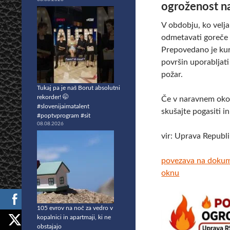
ogroženost na
V obdobju, ko velja
odmetavati goreče a
Prepovedano je kuri
površin uporabljati
požar.
Tukaj pa je naš Borut absolutni
rekorder! 🤭
Če v naravnem okol
#slovenijaimatalent
skušajte pogasiti in
#poptvprogram #sit
08.08.2026
vir: Uprava Republi
povezava na doku
oknu
105 evrov na noč za vedro v
kopalnici in apartmaji, ki ne
obstajajo