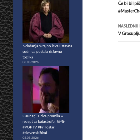
po
Če bi bil p
#MasterChe
prisp
NASLEDNJI
V Grosuplj
Nekdanja skrajno leva ustavna
sodnica postala državna
tožilka
08.08.2026
Gaunarji + dva promila =
recept za katastrofo. 😂🍻
#POPTV #PrHostar
#slovenskifilmi
08.08.2026