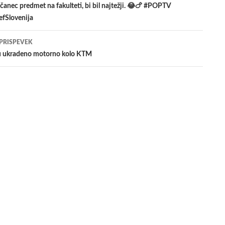
iščanec predmet na fakulteti, bi bil najtežji. 😂🍗 #POPTV
fSlovenija
evkih
 PRISPEVEK
u ukradeno motorno kolo KTM