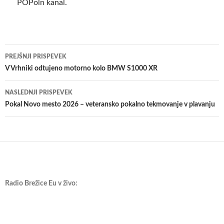
POPoln kanal.
Krmarjenje
PREJŠNJI PRISPEVEK
po
V Vrhniki odtujeno motorno kolo BMW S1000 XR
prispevkih
NASLEDNJI PRISPEVEK
Pokal Novo mesto 2026 – veteransko pokalno tekmovanje v plavanju
Radio Brežice Eu v živo: