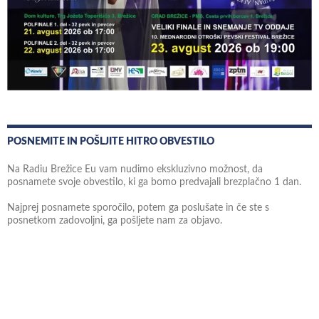
POSNEMITE IN POŠLJITE HITRO OBVESTILO
Na Radiu Brežice Eu vam nudimo ekskluzivno možnost, da
posnamete svoje obvestilo, ki ga bomo predvajali brezplačno 1 dan.
Najprej posnamete sporočilo, potem ga poslušate in če ste s
posnetkom zadovoljni, ga pošljete nam za objavo.