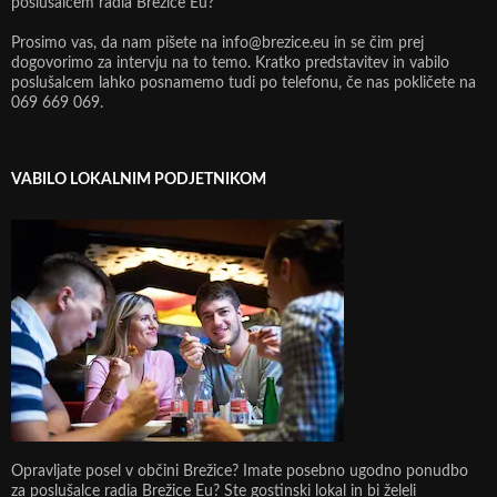
poslušalcem radia Brežice Eu?
Prosimo vas, da nam pišete na info@brezice.eu in se čim prej
dogovorimo za intervju na to temo. Kratko predstavitev in vabilo
poslušalcem lahko posnamemo tudi po telefonu, če nas pokličete na
069 669 069.
VABILO LOKALNIM PODJETNIKOM
Opravljate posel v občini Brežice? Imate posebno ugodno ponudbo
za poslušalce radia Brežice Eu? Ste gostinski lokal in bi želeli