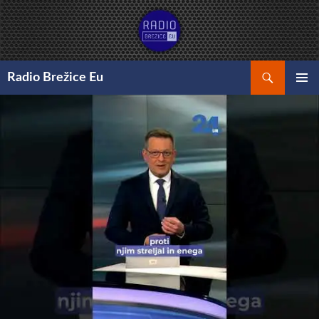
Preskoči
na
vsebino
Išči
Radio Brežice Eu
GLAVNI
MENI