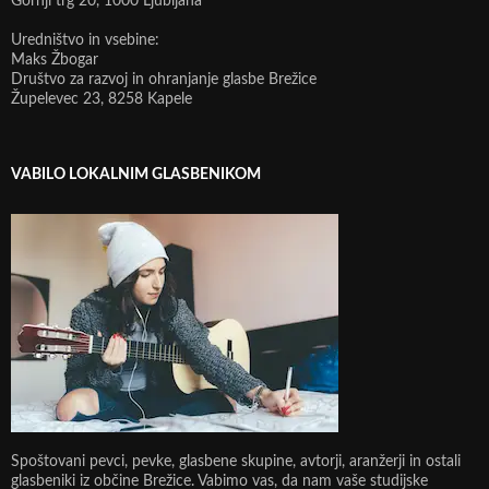
Gornji trg 20, 1000 Ljubljana
Uredništvo in vsebine:
Maks Žbogar
Društvo za razvoj in ohranjanje glasbe Brežice
Župelevec 23, 8258 Kapele
VABILO LOKALNIM GLASBENIKOM
Spoštovani pevci, pevke, glasbene skupine, avtorji, aranžerji in ostali
glasbeniki iz občine Brežice. Vabimo vas, da nam vaše studijske