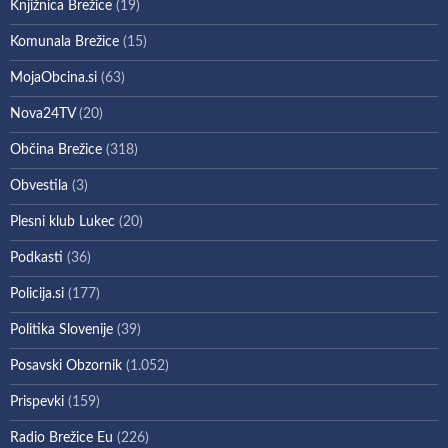
Knjižnica Brežice
(19)
Komunala Brežice
(15)
MojaObcina.si
(63)
Nova24TV
(20)
Občina Brežice
(318)
Obvestila
(3)
Plesni klub Lukec
(20)
Podkasti
(36)
Policija.si
(177)
Politika Slovenije
(39)
Posavski Obzornik
(1.052)
Prispevki
(159)
Radio Brežice Eu
(226)