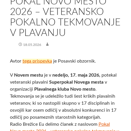
POKAL NOVO MESTO
2026 – VETERANSKO
POKALNO TEKMOVANJE
V PLAVANJU
18.05.2026
Avtor
tega prispevka
je Posavski obzornik.
V
Novem mestu
je v
nedeljo, 17. maja 2026,
potekal
veteranski plavalni
Superpokal Novega mesta
v
organizaciji
Plavalnega kluba Novo mesto
.
Tekmovanja se je udeležilo tudi šest krških plavalnih
veteranov, ki so nastopili skupno v 17 disciplinah in
osvojili kar osem odličij v absolutni konkurenci in 17
odličij po posameznih starostnih kategorijah.
Radio Brežice Eu delimo članek z naslovom
Pokal