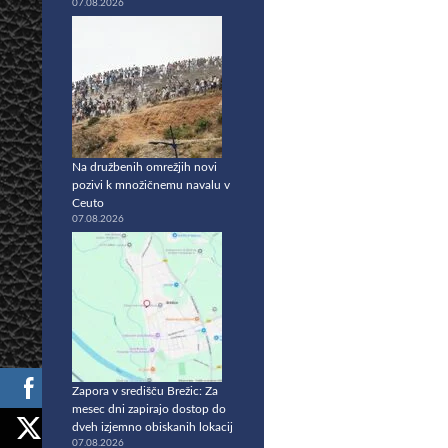
07.08.2026
Na družbenih omrežjih novi
pozivi k množičnemu navalu v
Ceuto
07.08.2026
Zapora v središču Brežic: Za
mesec dni zapirajo dostop do
dveh izjemno obiskanih lokacij
07.08.2026