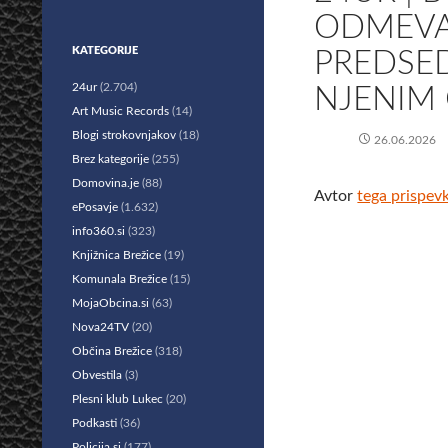
ODMEVA
KATEGORIJE
PREDSE
24ur
(2.704)
NJENIM
Art Music Records
(14)
Blogi strokovnjakov
(18)
26.06.2026
Brez kategorije
(255)
Domovina.je
(88)
Avtor
tega prispev
ePosavje
(1.632)
info360.si
(323)
Knjižnica Brežice
(19)
Komunala Brežice
(15)
MojaObcina.si
(63)
Nova24TV
(20)
Občina Brežice
(318)
Obvestila
(3)
Plesni klub Lukec
(20)
Podkasti
(36)
Policija.si
(177)