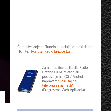
Če predvajanje na TuneIn ne deluje, za poslušanje
klkinite:
"Poslušaj Radio Brežice Eu"
Za namestitev aplikacije Radio
Brežice Eu na telefon ali
poslušanje na iOS / Android
napravah:
"Poslušaj na
telefonu ali namesti"
(Progresivna Web Aplikacija)