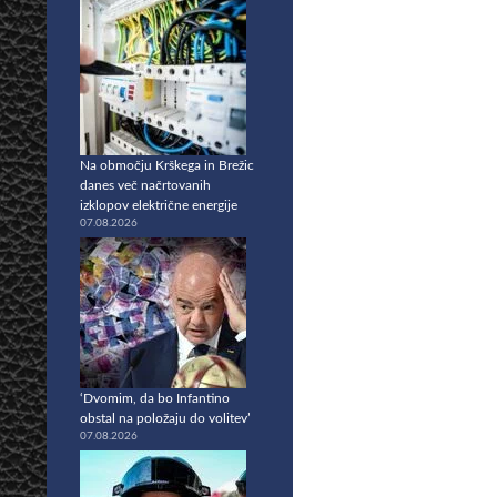
Na območju Krškega in Brežic
danes več načrtovanih
izklopov električne energije
07.08.2026
‘Dvomim, da bo Infantino
obstal na položaju do volitev’
07.08.2026