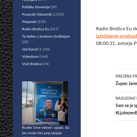
Politika Slovenije
(39)
Posavski Obzornik
(1.052)
Prispevki
(159)
Radio Brežice Eu d
Radio Brežice Eu
(227)
izžvižganje predse
Ta teden z Juretom Godlerjem
(20)
08:00:31, avtorja 
Vaš Kanal
(1.236)
Videokom
(144)
Visit Brežice
(74)
Krmar
PREJŠNJI P
po
Župan Jane
prisp
NASLEDNJI
Sam se je s
#Ljubezen
Ruske ‘črne vdove’: upajo, da
jim može čim prej ubijejo