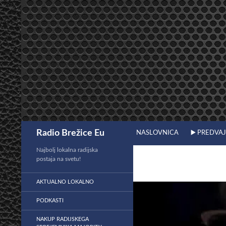
Preskoči
na
vsebino
Išči
Radio Brežice Eu
NASLOVNICA
▶️ PREDVA
Najbolj lokalna radijska
postaja na svetu!
AKTUALNO LOKALNO
PODKASTI
NAKUP RADIJSKEGA