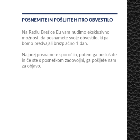
POSNEMITE IN POŠLJITE HITRO OBVESTILO
Na Radiu Brežice Eu vam nudimo ekskluzivno
možnost, da posnamete svoje obvestilo, ki ga
bomo predvajali brezplačno 1 dan.
Najprej posnamete sporočilo, potem ga poslušate
in če ste s posnetkom zadovoljni, ga pošljete nam
za objavo.