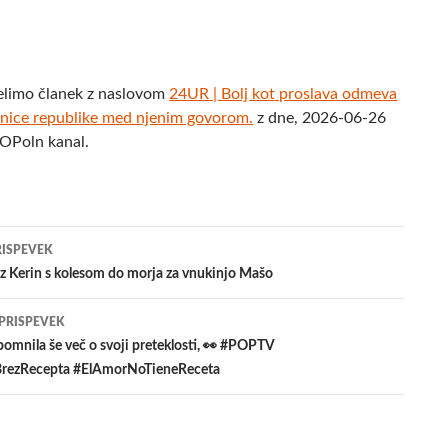
elimo članek z naslovom
24UR | Bolj kot proslava odmeva
dnice republike med njenim govorom.
z dne, 2026-06-26
POPoln kanal.
jenje
RISPEVEK
z Kerin s kolesom do morja za vnukinjo Mašo
evkih
 PRISPEVEK
pomnila še več o svoji preteklosti, 👀 #POPTV
BrezRecepta #ElAmorNoTieneReceta