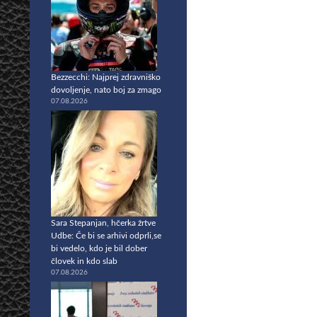
Bezzecchi: Najprej zdravniško
dovoljenje, nato boj za zmago
07.08.2026
Sara Stepanjan, hčerka žrtve
Udbe: Če bi se arhivi odprli,se
bi vedelo, kdo je bil dober
človek in kdo slab
07.08.2026