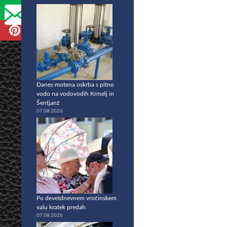
Danes motena oskrba s pitno
vodo na vodovodih Krmelj in
Šentjanž
07.08.2026
Po devetdnevnem vročinskem
valu kratek predah
07.08.2026