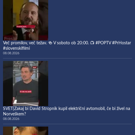
Več promilov, več težav. 🍻 V soboto ob 20:00. 📺 #POPTV #PrHostar
#slovenskifilmi
08.08.2026
SVET|Zakaj bi David Stropnik kupil električni avtomobil, če bi živel na
Norveškem?
08.08.2026