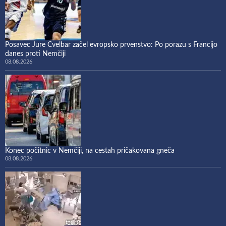
Posavec Jure Cvelbar začel evropsko prvenstvo: Po porazu s Francijo
danes proti Nemčiji
08.08.2026
Konec počitnic v Nemčiji, na cestah pričakovana gneča
08.08.2026