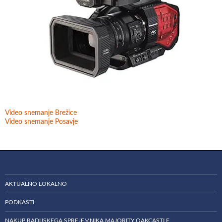
Video snemanje Brežice
Video snemanje Posavje
AKTUALNO LOKALNO
PODKASTI
NAKUP RADIJSKEGA SPREJEMNIKA MAJORITY OAKCASTLE