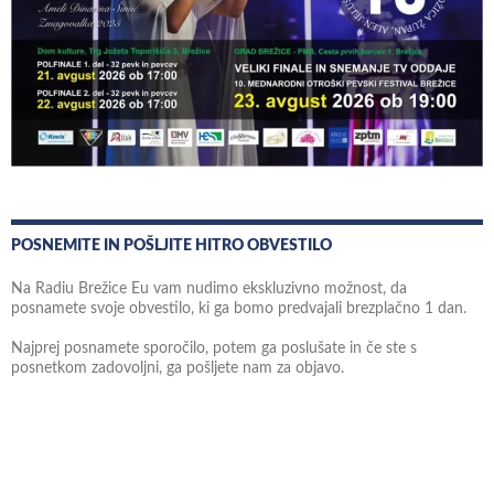
POSNEMITE IN POŠLJITE HITRO OBVESTILO
Na Radiu Brežice Eu vam nudimo ekskluzivno možnost, da
posnamete svoje obvestilo, ki ga bomo predvajali brezplačno 1 dan.
Najprej posnamete sporočilo, potem ga poslušate in če ste s
posnetkom zadovoljni, ga pošljete nam za objavo.