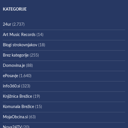
KATEGORIJE
24ur
(2.737)
Art Music Records
(14)
Blogi strokovnjakov
(18)
Brez kategorije
(255)
Domovina.je
(88)
ePosavje
(1.640)
info360.si
(323)
Knjižnica Brežice
(19)
Komunala Brežice
(15)
MojaObcina.si
(63)
Nova24TV
(20)