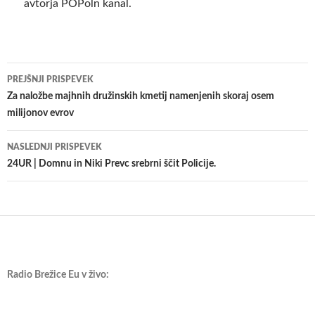
avtorja POPoln kanal.
Krmarjenje
PREJŠNJI PRISPEVEK
po
Za naložbe majhnih družinskih kmetij namenjenih skoraj osem
milijonov evrov
prispevkih
NASLEDNJI PRISPEVEK
24UR | Domnu in Niki Prevc srebrni ščit Policije.
Radio Brežice Eu v živo: