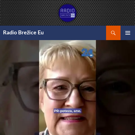
Preskoči
na
vsebino
Išči
Radio Brežice Eu
GLAVNI
MENI