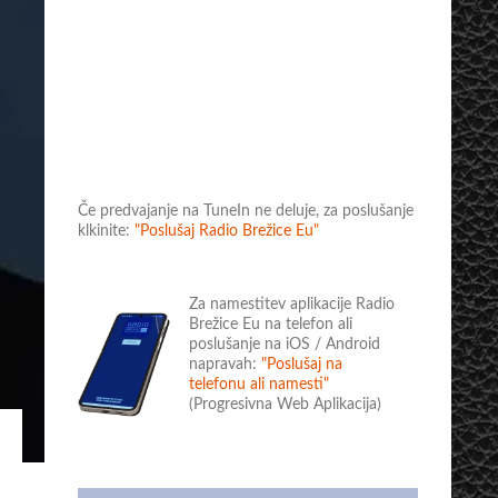
Če predvajanje na TuneIn ne deluje, za poslušanje
klkinite:
"Poslušaj Radio Brežice Eu"
Za namestitev aplikacije Radio
Brežice Eu na telefon ali
poslušanje na iOS / Android
napravah:
"Poslušaj na
telefonu ali namesti"
(Progresivna Web Aplikacija)