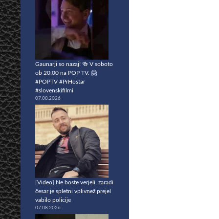
Gaunarji so nazaj! 🍻 V soboto
ob 20:00 na POP TV. 🤗
#POPTV #PrHostar
#slovenskifilmi
07.08.2026
[Video] Ne boste verjeli, zaradi
česar je spletni vplivnež prejel
vabilo policije
07.08.2026