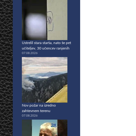
Ustrelil stara starša, nato še pet
učiteljev, 30 učencev ranjenih
07.08.2026
Nov požar na izredno
zahtevnem terenu
07.08.2026