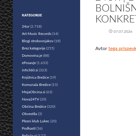
BOLNIŠN
KATEGORIJE
KONKRE
24ur
(2.718)
07.07.2026
Art Music Records
(14)
Blogi strokovnjakov
(18)
Avtor
tega prispev
Brez kategorije
(255)
Domovina.je
(88)
ePosavje
(1.633)
info360.si
(323)
Knjižnica Brežice
(19)
Komunala Brežice
(15)
MojaObcina.si
(63)
Nova24TV
(20)
Občina Brežice
(320)
Obvestila
(3)
Plesni klub Lukec
(20)
Podkasti
(36)
Policija.si
(177)