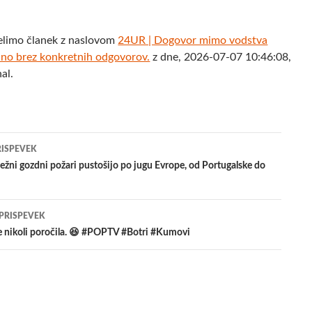
elimo članek z naslovom
24UR | Dogovor mimo vodstva
edno brez konkretnih odgovorov.
z dne, 2026-07-07 10:46:08,
al.
jenje
RISPEVEK
žni gozdni požari pustošijo po jugu Evrope, od Portugalske do
evkih
 PRISPEVEK
e nikoli poročila. 😆 #POPTV #Botri #Kumovi