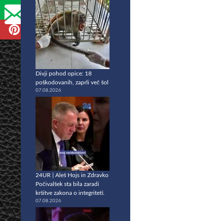
Divji pohod opice: 18
poškodovanih, zaprli več šol
07.08.2026
24UR | Aleš Hojs in Zdravko
Počivalšek sta bila zaradi
kršitve zakona o integriteti.
07.08.2026