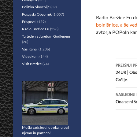
Politika Slovenije
(39)
Posavski Obzornik
(1.057)
Radio Brežice Eu d
Prispevki
(159)
bolnišnice, a še v
Radio Brežice Eu
(228)
avtorja POPoln kan
Ta teden z Juretom Godlerjem
(20)
Vaš Kanal
(1.236)
Videokom
(144)
Krmar
Visit Brežice
(74)
PREJŠNJI P
po
24UR | Obse
Grčije.
prisp
NASLEDNJI
Ona se ni š
Moški zadrževal otroka, grozil
njemu in partnerki