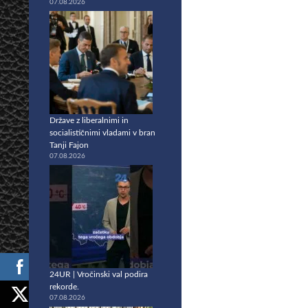
07.08.2026
Države z liberalnimi in
socialističnimi vladami v bran
Tanji Fajon
07.08.2026
24UR | Vročinski val podira
rekorde.
07.08.2026