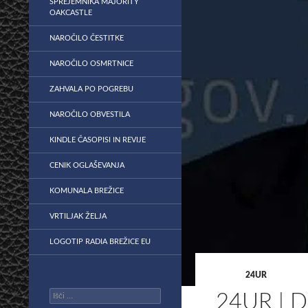
SPREJEMNIKA MAJORITY
OAKCASTLE
NAROČILO ČESTITKE
NAROČILO OSMRTNICE
ZAHVALA PO POGREBU
NAROČILO OBVESTILA
KINDLE ČASOPISI IN REVIJE
CENIK OGLAŠEVANJA
KOMUNALA BREŽICE
VRTILJAK ŽELJA
LOGOTIP RADIA BREŽICE EU
24UR
Išči:
24UR |