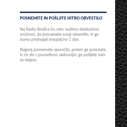
POSNEMITE IN POŠLJITE HITRO OBVESTILO
Na Radiu Brežice Eu vam nudimo ekskluzivno
možnost, da posnamete svoje obvestilo, ki ga
bomo predvajali brezplačno 1 dan.
Najprej posnamete sporočilo, potem ga poslušate
in če ste s posnetkom zadovoljni, ga pošljete nam
za objavo.