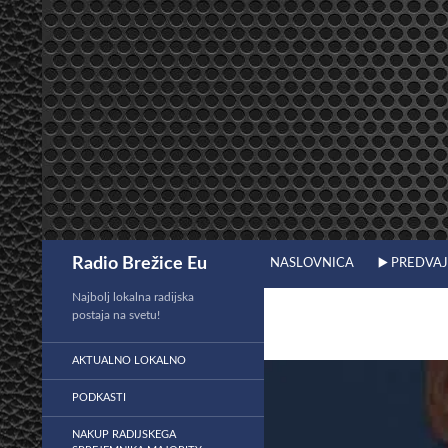
Preskoči
na
vsebino
Išči
Radio Brežice Eu
NASLOVNICA
▶️ PREDVA
Najbolj lokalna radijska
postaja na svetu!
AKTUALNO LOKALNO
PODKASTI
NAKUP RADIJSKEGA