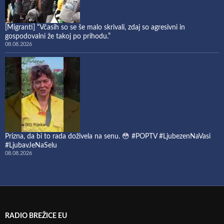
[Migranti] “Včasih so se še malo skrivali, zdaj so agresivni in
gospodovalni že takoj po prihodu.”
08.08.2026
Prizna, da bi to rada doživela na senu. 😳 #POPTV #LjubezenNaVasi
#LjubavJeNaSelu
08.08.2026
RADIO BREŽICE EU