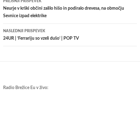
PREJŠNJI PRISPEVEK
po
Neurje v krški občini zalilo hišo in podiralo drevesa, na območju
Sevnice izpad elektrike
prispevkih
NASLEDNJI PRISPEVEK
24UR | ‘Ferrariju so vzeli dušo’ | POP TV
Radio Brežice Eu v živo: