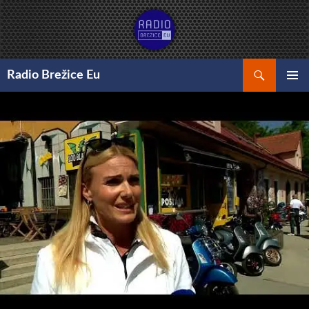
Preskoči
na
vsebino
Išči
Radio Brežice Eu
GLAVNI
MENI