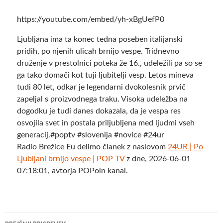
https://youtube.com/embed/yh-xBgUefP0
Ljubljana ima ta konec tedna poseben italijanski
pridih, po njenih ulicah brnijo vespe. Tridnevno
druženje v prestolnici poteka že 16., udeležili pa so se
ga tako domači kot tuji ljubitelji vesp. Letos mineva
tudi 80 let, odkar je legendarni dvokolesnik prvič
zapeljal s proizvodnega traku. Visoka udeležba na
dogodku je tudi danes dokazala, da je vespa res
osvojila svet in postala priljubljena med ljudmi vseh
generacij.#poptv #slovenija #novice #24ur
Radio Brežice Eu delimo članek z naslovom
24UR | Po
Ljubljani brnijo vespe | POP TV
z dne, 2026-06-01
07:18:01, avtorja POPoln kanal.
Krmarjenje