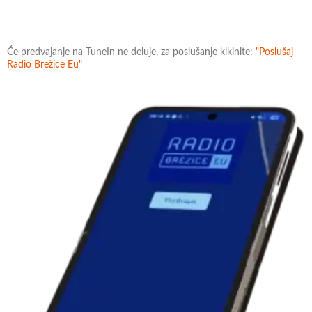
Če predvajanje na TuneIn ne deluje, za poslušanje klkinite:
"Poslušaj
Radio Brežice Eu"