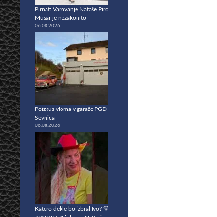
Pirnat: Varovanje Nataše Pirc
Musar je nezakonito
06.08.2026
Poizkus vloma v garaže PGD
Sevnica
06.08.2026
Katero dekle bo izbral Ivo? 💛