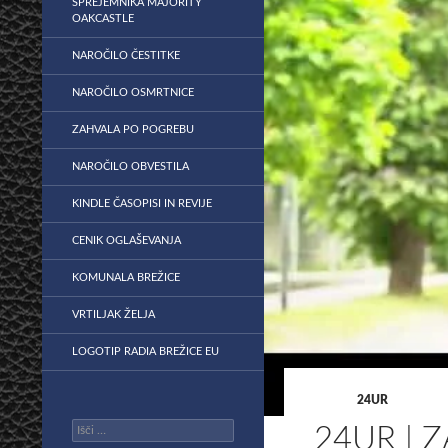
SPREJEMNIKA MAJORITY
OAKCASTLE
NAROČILO ČESTITKE
NAROČILO OSMRTNICE
ZAHVALA PO POGREBU
NAROČILO OBVESTILA
KINDLE ČASOPISI IN REVIJE
CENIK OGLAŠEVANJA
KOMUNALA BREŽICE
VRTILJAK ŽELJA
LOGOTIP RADIA BREŽICE EU
24UR
Išči:
24UR | Z