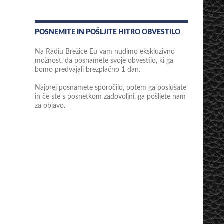
POSNEMITE IN POŠLJITE HITRO OBVESTILO
Na Radiu Brežice Eu vam nudimo ekskluzivno
možnost, da posnamete svoje obvestilo, ki ga
bomo predvajali brezplačno 1 dan.
Najprej posnamete sporočilo, potem ga poslušate
in če ste s posnetkom zadovoljni, ga pošljete nam
za objavo.