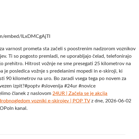
com/embed/ILxDMCgAjTI
ja za varnost prometa sta začeli s poostrenim nadzorom voznikov
ev. Ti so pogosto premladi, ne uporabljajo čelad, telefonirajo
jo prehitro. Hitrost vožnje ne sme presegati 25 kilometrov na
pa je posledica vožnje s predelanimi mopedi in e-skiroji, ki
sti 90 kilometrov na uro. Bo zaradi vsega tega po novem za
bvezen izpit?#poptv #slovenija #24ur #novice
elimo članek z naslovom
24UR | Začela se je akcija
drobnogledom vozniki e-skirojev | POP TV
z dne, 2026-06-02
POPoln kanal.