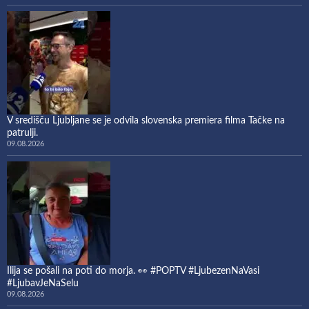
V središču Ljubljane se je odvila slovenska premiera filma Tačke na
patrulji.
09.08.2026
Ilija se pošali na poti do morja. 👀 #POPTV #LjubezenNaVasi
#LjubavJeNaSelu
09.08.2026