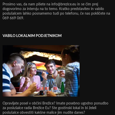
Prosimo vas, da nam pišete na info@brezice.eu in se čim prej
dogovorimo za intervju na to temo. Kratko predstavitev in vabilo
poslušalcem lahko posnamemo tudi po telefonu, če nas pokličete na
069 669 069.
VABILO LOKALNIM PODJETNIKOM
Opravljate posel v občini Brežice? Imate posebno ugodno ponudbo
za poslušalce radia Brežice Eu? Ste gostinski lokal in bi želeli
poslušalce obvestiti kakšne malice jim nudite danes?