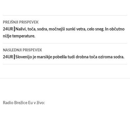
Krmarjenje
PREJŠNJI PRISPEVEK
po
24UR┃Nalivi, toča, sodra, močnejši sunki vetra, celo sneg. In občutno
nižje temperature.
prispevkih
NASLEDNJI PRISPEVEK
24UR┃Slovenijo je marsikje pobelila tudi drobna toča oziroma sodra.
Radio Brežice Eu v živo: