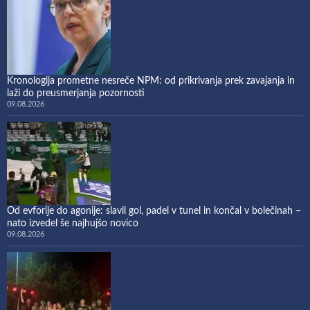
Kronologija prometne nesreče NPM: od prikrivanja prek zavajanja in
laži do preusmerjanja pozornosti
09.08.2026
Od evforije do agonije: slavil gol, padel v tunel in končal v bolečinah –
nato izvedel še najhujšo novico
09.08.2026