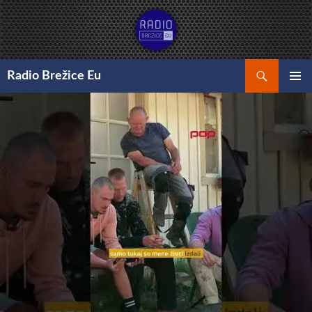
Preskoči
na
vsebino
Išči
Radio Brežice Eu
GLAVNI
MENI