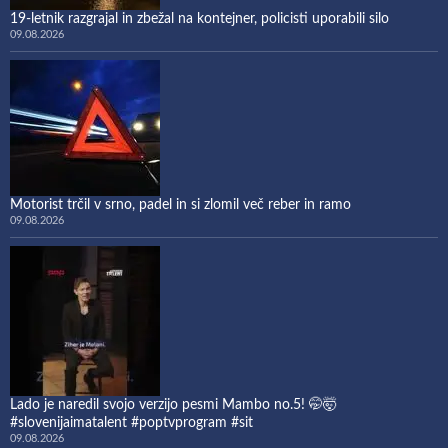
19-letnik razgrajal in zbežal na kontejner, policisti uporabili silo
09.08.2026
Motorist trčil v srno, padel in si zlomil več reber in ramo
09.08.2026
Lado je naredil svojo verzijo pesmi Mambo no.5! 🤭🤯
#slovenijaimatalent #poptvprogram #sit
09.08.2026