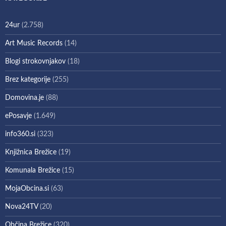
24ur
(2.758)
Art Music Records
(14)
Blogi strokovnjakov
(18)
Brez kategorije
(255)
Domovina.je
(88)
ePosavje
(1.649)
info360.si
(323)
Knjižnica Brežice
(19)
Komunala Brežice
(15)
MojaObcina.si
(63)
Nova24TV
(20)
Občina Brežice
(320)