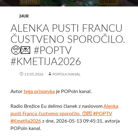
24UR
ALENKA PUSTI FRANCU
ČUSTVENO SPOROČILO.
🥺💌 #POPTV
#KMETIJA2026
13.05.2026
POPOLN KANAL
Avtor
tega prispevka
je POPoln kanal.
Radio Brežice Eu delimo članek z naslovom
Alenka
pusti Francu čustveno sporočilo. 🥺💌 #POPTV
#Kmetija2026
z dne, 2026-05-13 09:45:31, avtorja
POPoln kanal.