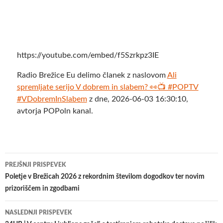
https://youtube.com/embed/f5Szrkpz3IE
Radio Brežice Eu delimo članek z naslovom
Ali
spremljate serijo V dobrem in slabem? 👀📺 #POPTV
#VDobremInSlabem
z dne, 2026-06-03 16:30:10,
avtorja POPoln kanal.
Krmarjenje
PREJŠNJI PRISPEVEK
po
Poletje v Brežicah 2026 z rekordnim številom dogodkov ter novim
prizoriščem in zgodbami
prispevkih
NASLEDNJI PRISPEVEK