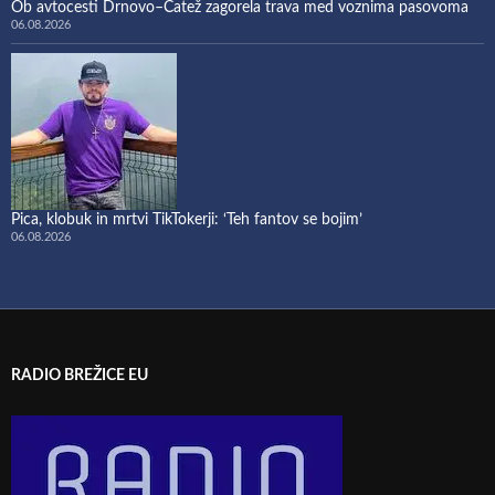
Ob avtocesti Drnovo–Čatež zagorela trava med voznima pasovoma
06.08.2026
Pica, klobuk in mrtvi TikTokerji: ‘Teh fantov se bojim’
06.08.2026
RADIO BREŽICE EU