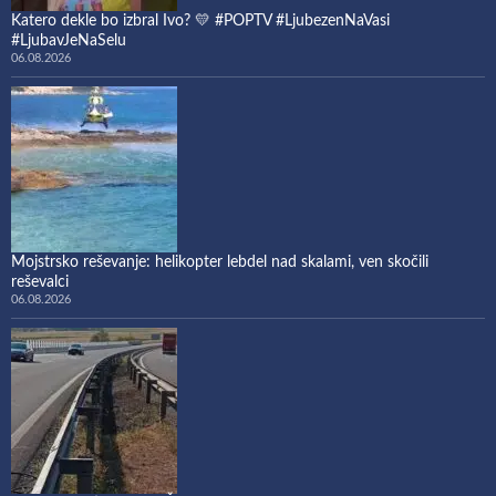
Katero dekle bo izbral Ivo? 💛 #POPTV #LjubezenNaVasi
#LjubavJeNaSelu
06.08.2026
Mojstrsko reševanje: helikopter lebdel nad skalami, ven skočili
reševalci
06.08.2026