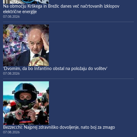
Na območju Krškega in Brežic danes več načrtovanih izklopov
električne energije
07.08.2026
‘Dvomim, da bo Infantino obstal na položaju do volitev’
07.08.2026
Bezzecchi: Najprej zdravniško dovoljenje, nato boj za zmago
07.08.2026