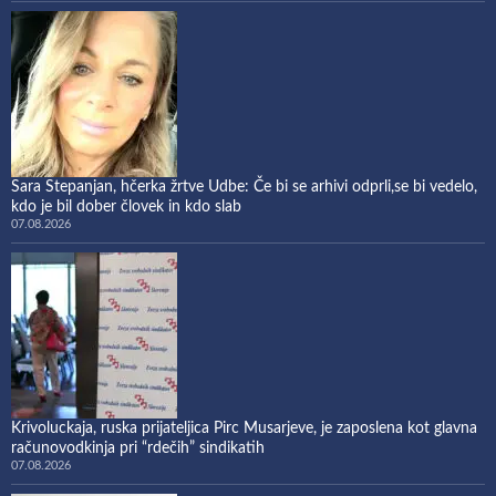
Sara Stepanjan, hčerka žrtve Udbe: Če bi se arhivi odprli,se bi vedelo,
kdo je bil dober človek in kdo slab
07.08.2026
Krivoluckaja, ruska prijateljica Pirc Musarjeve, je zaposlena kot glavna
računovodkinja pri “rdečih” sindikatih
07.08.2026