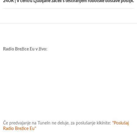
24UR | V centru Ljubljane začeli s testiranjem robotske dostave pošiljk.
Radio Brežice Eu v živo:
Če predvajanje na TuneIn ne deluje, za poslušanje klkinite:
"Poslušaj
Radio Brežice Eu"