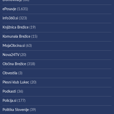
Domovina.je
(88)
ePosavje
(1.631)
info360.si
(323)
Knjižnica Brežice
(19)
Komunala Brežice
(15)
MojaObcina.si
(63)
Nova24TV
(20)
Občina Brežice
(318)
Obvestila
(3)
Plesni klub Lukec
(20)
Podkasti
(36)
Policija.si
(177)
Politika Slovenije
(39)