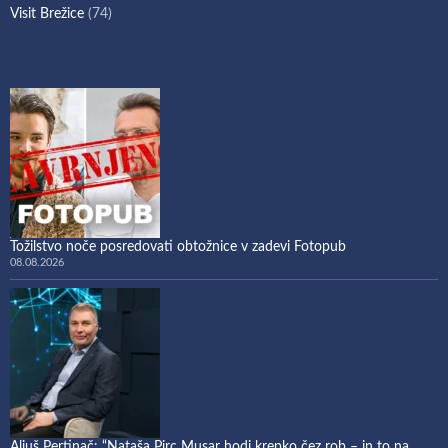
Visit Brežice
(74)
Tožilstvo noče posredovati obtožnice v zadevi Fotopub
08.08.2026
Aljuš Pertinač: “Nataša Pirc Musar hodi krepko čez rob – in to na