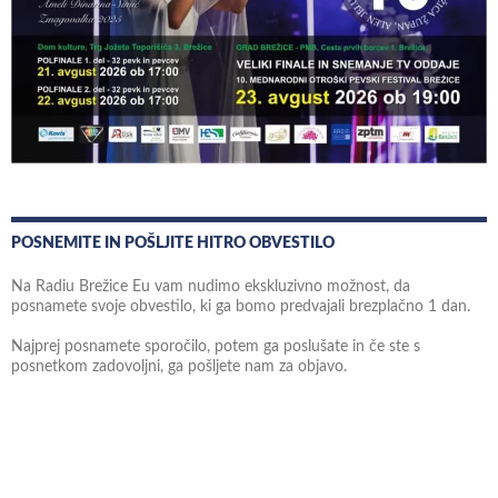
POSNEMITE IN POŠLJITE HITRO OBVESTILO
Na Radiu Brežice Eu vam nudimo ekskluzivno možnost, da
posnamete svoje obvestilo, ki ga bomo predvajali brezplačno 1 dan.
Najprej posnamete sporočilo, potem ga poslušate in če ste s
posnetkom zadovoljni, ga pošljete nam za objavo.