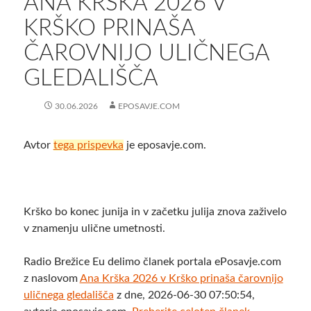
ANA KRŠKA 2026 V
KRŠKO PRINAŠA
ČAROVNIJO ULIČNEGA
GLEDALIŠČA
30.06.2026
EPOSAVJE.COM
Avtor
tega prispevka
je eposavje.com.
Krško bo konec junija in v začetku julija znova zaživelo
v znamenju ulične umetnosti.
Radio Brežice Eu delimo članek portala ePosavje.com
z naslovom
Ana Krška 2026 v Krško prinaša čarovnijo
uličnega gledališča
z dne, 2026-06-30 07:50:54,