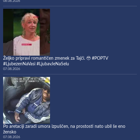
08.08.2026
Željko pripravi romantičen zmenek za Tajči. 🥹 #POPTV
#LjubezenNaVasi #LjubavJeNaSelu
07.08.2026
Po aretaciji zaradi umora izpuščen, na prostosti nato ubil še eno
žensko
07.08.2026