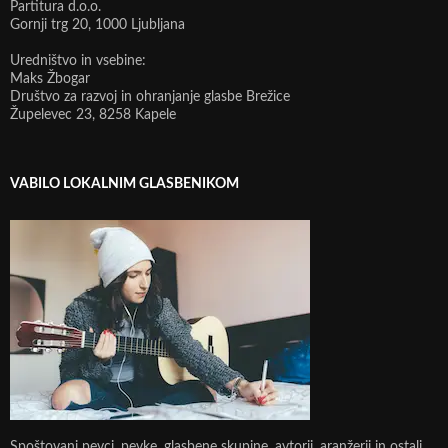
Partitura d.o.o.
Gornji trg 20, 1000 Ljubljana
Uredništvo in vsebine:
Maks Žbogar
Društvo za razvoj in ohranjanje glasbe Brežice
Župelevec 23, 8258 Kapele
VABILO LOKALNIM GLASBENIKOM
Spoštovani pevci, pevke, glasbene skupine, avtorji, aranžerji in ostali