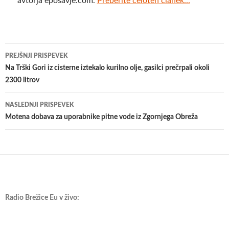
avtorja eposavje.com.
Preberite celoten članek...
Krmarjenje
PREJŠNJI PRISPEVEK
po
Na Trški Gori iz cisterne iztekalo kurilno olje, gasilci prečrpali okoli
2300 litrov
prispevkih
NASLEDNJI PRISPEVEK
Motena dobava za uporabnike pitne vode iz Zgornjega Obreža
Radio Brežice Eu v živo: