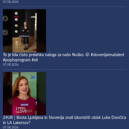
07.08.2026
To je bila čisto prelahka naloga za našo Nuško. 🤭 #slovenijaimatalent
#poptvprogram #sit
07.08.2026
24UR | Bosta Ljubljana in Slovenija znali izkoristiti obisk Luke Dončića
in LA Lakersov?
07.08.2026