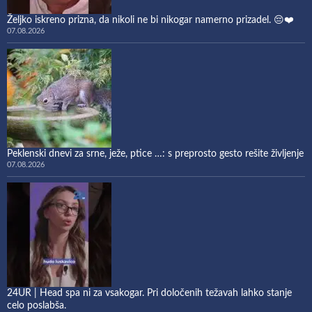
Željko iskreno prizna, da nikoli ne bi nikogar namerno prizadel. 😔❤️
07.08.2026
Peklenski dnevi za srne, ježe, ptice …: s preprosto gesto rešite življenje
07.08.2026
24UR | Head spa ni za vsakogar. Pri določenih težavah lahko stanje
celo poslabša.