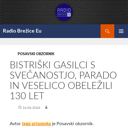
Preskoči
na
vsebino
Išči
Radio Brežice Eu
GLAVNI
MENI
POSAVSKI OBZORNIK
BISTRIŠKI GASILCI S
SVEČANOSTJO, PARADO
IN VESELICO OBELEŽILI
130 LET
16.06.2026
Avtor
tega prispevka
je Posavski obzornik.