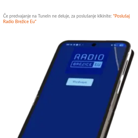
Če predvajanje na TuneIn ne deluje, za poslušanje klkinite:
"Poslušaj
Radio Brežice Eu"