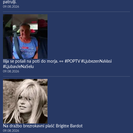
patrulji.
09.08.2026
Ilija se pošali na poti do morja. 👀 #POPTV #LjubezenNaVasi
#LjubavJeNaSelu
09.08.2026
Na dražbo brezrokavni plašč Brigitte Bardot
09.08.2026