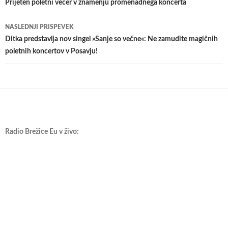
po
​Prijeten poletni večer v znamenju promenadnega koncerta
prispevkih
NASLEDNJI PRISPEVEK
Ditka predstavlja nov singel »Sanje so večne«: Ne zamudite magičnih
poletnih koncertov v Posavju!
Radio Brežice Eu v živo: