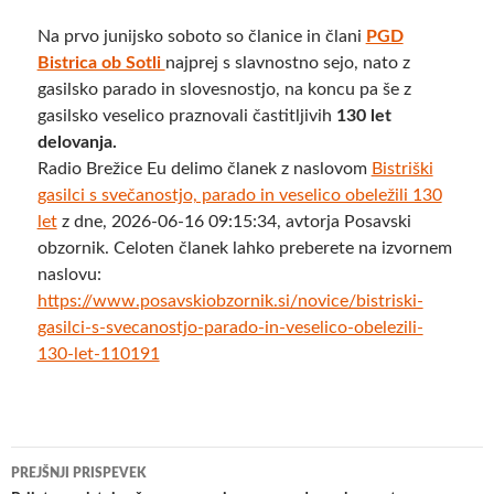
Na prvo junijsko soboto so članice in člani
PGD
Bistrica ob Sotli
najprej s slavnostno sejo, nato z
gasilsko parado in slovesnostjo, na koncu pa še z
gasilsko veselico praznovali častitljivih
130 let
delovanja.
Radio Brežice Eu delimo članek z naslovom
Bistriški
gasilci s svečanostjo, parado in veselico obeležili 130
let
z dne, 2026-06-16 09:15:34, avtorja Posavski
obzornik. Celoten članek lahko preberete na izvornem
naslovu:
https://www.posavskiobzornik.si/novice/bistriski-
gasilci-s-svecanostjo-parado-in-veselico-obelezili-
130-let-110191
Krmarjenje
PREJŠNJI PRISPEVEK