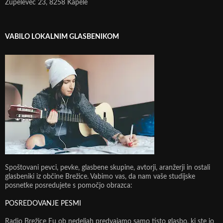
Župelevec 23, 8258 Kapele
VABILO LOKALNIM GLASBENIKOM
Spoštovani pevci, pevke, glasbene skupine, avtorji, aranžerji in ostali
glasbeniki iz občine Brežice. Vabimo vas, da nam vaše studijske
posnetke posredujete s pomočjo obrazca:
POSREDOVANJE PESMI
Radio Brežice Eu ob nedeljah predvajamo samo tisto glasbo, ki ste jo