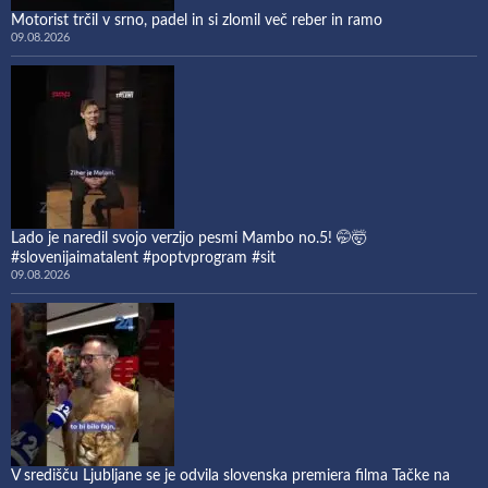
Motorist trčil v srno, padel in si zlomil več reber in ramo
09.08.2026
Lado je naredil svojo verzijo pesmi Mambo no.5! 🤭🤯
#slovenijaimatalent #poptvprogram #sit
09.08.2026
V središču Ljubljane se je odvila slovenska premiera filma Tačke na