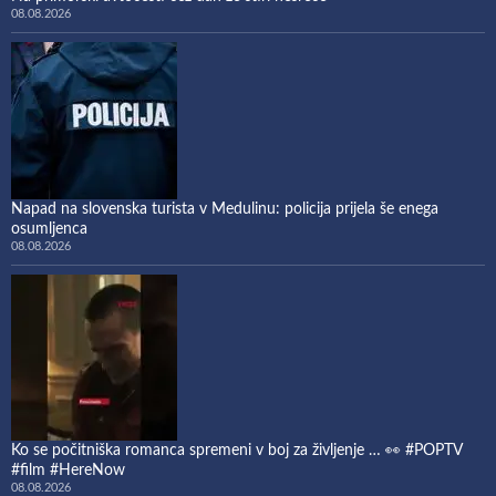
08.08.2026
Napad na slovenska turista v Medulinu: policija prijela še enega
osumljenca
08.08.2026
Ko se počitniška romanca spremeni v boj za življenje … 👀 #POPTV
#film #HereNow
08.08.2026