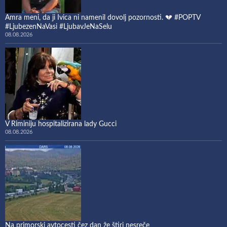
Amra meni, da ji Ivica ni namenil dovolj pozornosti. 💔 #POPTV
#LjubezenNaVasi #LjubavJeNaSelu
08.08.2026
V Riminiju hospitalizirana lady Gucci
08.08.2026
Na primorski avtocesti čez dan že štiri nesreče