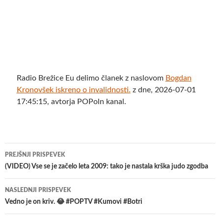
Radio Brežice Eu delimo članek z naslovom
Bogdan
Kronovšek iskreno o invalidnosti.
z dne, 2026-07-01
17:45:15, avtorja POPoln kanal.
Krmarjenje
PREJŠNJI PRISPEVEK
po
(VIDEO) Vse se je začelo leta 2009: tako je nastala krška judo zgodba
prispevkih
NASLEDNJI PRISPEVEK
Vedno je on kriv. 😂 #POPTV #Kumovi #Botri