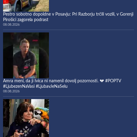
Pestro sobotno dopoldne v Posavju: Pri Razborju trčili vozili, v Gorenji
Pirošici zagorela podrast
08.08.2026
Amra meni, da ji Ivica ni namenil dovolj pozornosti. 💔 #POPTV
#LjubezenNaVasi #LjubavJeNaSelu
08.08.2026