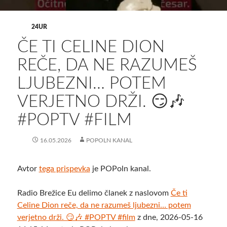
24UR
ČE TI CELINE DION
REČE, DA NE RAZUMEŠ
LJUBEZNI… POTEM
VERJETNO DRŽI. 😏🎶
#POPTV #FILM
16.05.2026
POPOLN KANAL
Avtor
tega prispevka
je POPoln kanal.
Radio Brežice Eu delimo članek z naslovom
Če ti
Celine Dion reče, da ne razumeš ljubezni… potem
verjetno drži. 😏🎶 #POPTV #film
z dne, 2026-05-16