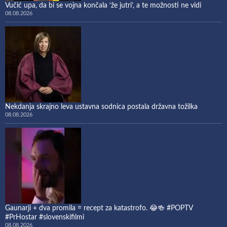
Vučić upa, da bi se vojna končala ‘že jutri’, a te možnosti ne vidi
08.08.2026
Nekdanja skrajno leva ustavna sodnica postala državna tožilka
08.08.2026
Gaunarji + dva promila = recept za katastrofo. 😂🍻 #POPTV
#PrHostar #slovenskifilmi
08.08.2026