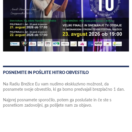
POSNEMITE IN POŠLJITE HITRO OBVESTILO
Na Radiu Brežice Eu vam nudimo ekskluzivno možnost, da
posnamete svoje obvestilo, ki ga bomo predvajali brezplačno 1 dan.
Najprej posnamete sporočilo, potem ga poslušate in če ste s
posnetkom zadovoljni, ga pošljete nam za objavo.