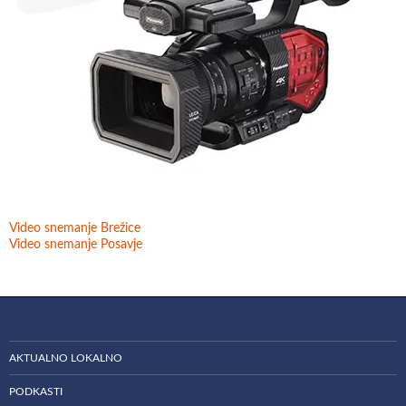
Video snemanje Brežice
Video snemanje Posavje
AKTUALNO LOKALNO
PODKASTI