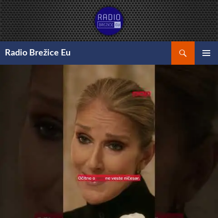
Preskoči
na
vsebino
Išči
Radio Brežice Eu
GLAVNI
MENI