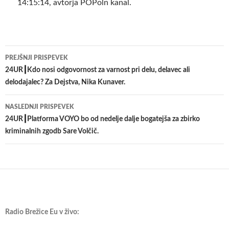
14:15:14, avtorja POPoln kanal.
Krmarjenje
PREJŠNJI PRISPEVEK
po
24UR┃Kdo nosi odgovornost za varnost pri delu, delavec ali
delodajalec? Za Dejstva, Nika Kunaver.
prispevkih
NASLEDNJI PRISPEVEK
24UR┃Platforma VOYO bo od nedelje dalje bogatejša za zbirko
kriminalnih zgodb Sare Volčič.
Radio Brežice Eu v živo: